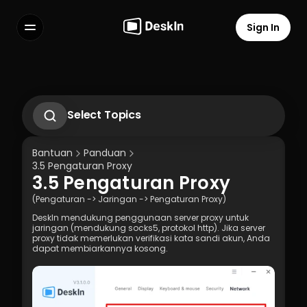
Sign In
Features
FAQs
Select Language
Select Topics
1.1 Unduh Aplikasi Deskln
1.2 Instal Aplikasi Deskln
Bantuan
Panduan
1.3 Menjalankan Aplikasi DeskIn
3.5 Pengaturan Proxy
1.4 Daftar dan Masuk ke Aplikasi DeskIn
3.5 Pengaturan Proxy
1.5 Pengaturan Izin Akses
Terms of Service
Privacy Policy
(Pengaturan -> Jaringan -> Pengaturan Proxy)
DeskIn mendukung penggunaan server proxy untuk 
jaringan (mendukung socks5, protokol http). Jika server 
proxy tidak memerlukan verifikasi kata sandi akun, Anda 
dapat membiarkannya kosong.