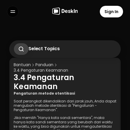
Sign In
Features
FAQs
Select Language
Select Topics
1.1 Unduh Aplikasi Deskln
1.2 Instal Aplikasi Deskln
Bantuan
Panduan
1.3 Menjalankan Aplikasi DeskIn
3.4 Pengaturan Keamanan
1.4 Daftar dan Masuk ke Aplikasi DeskIn
3.4 Pengaturan 
1.5 Pengaturan Izin Akses
Terms of Service
Privacy Policy
Keamanan
Pengaturan metode otentikasi
Saat perangkat dikendalikan dari jarak jauh, Anda dapat 
mengubah metode otentikasi di "Pengaturan - 
Pengaturan Keamanan".
Jika memilih "Hanya kata sandi sementara", maka 
hanya kata sandi sementara yang berubah dari waktu 
ke waktu, yang bisa digunakan untuk mengautentikasi 