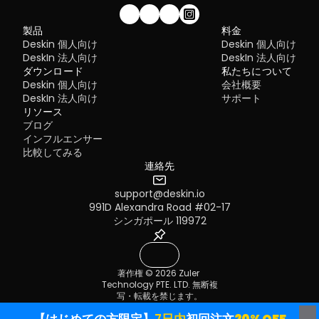
Complex setup for remote or external access
1. DeskIn – Best RustDesk Alternative for Seaml
設定が完了すると、iPadがMacのセカンドディスプレイとなります。
Limited cross-platform compatibility
からiPadにウィンドウをスムーズにドラッグすることができます。ま
Performance and Ease of Use
Performance issues over unstable networks
私たちのコミュニティに参加しませんか！
iPadのサイドバーを使用したり、システムディスプレイ設定でサイド
製品
料金
Pros
の位置を変更したりできます。
Deskin 個人向け
Deskin 個人向け
Many IT teams are now actively replacing it, especially when 
Ultra-low latency with smooth high-frame-rate streaming
looking for a Windows RDP client alternative or something that 
DeskIn 法人向け
DeskIn 法人向け
No complex setup or server deployment required
works seamlessly across macOS, Linux, and mobile devices. 
ダウンロード
Cross-platform including Rustdesk alternative for Android
私たちについて
That's where modern Remote Desktop alternatives shine.
Secure with encryption and device control features
Deskin 個人向け
会社概要
Quick Comparison of the Best RDP Alternative
Built-in file transfer and multi-device management
DeskIn 法人向け
サポート
Cons
Choosing the right tool is like picking the right vehicle. Some ar
リソース
Smaller awareness than legacy competitors
built for speed, others for heavy-duty enterprise work. Here's a 
ブログ
snapshot:
MacBookスクリーン（左）とiPadスクリーン（右）
Best for: 
Users who want a powerful yet simple remote 
インフルエンサー
DeskIn
 – Best all-in-one RDP alternative for performance a
desktop solution
WindowsでiPadをセカンドスクリーンとして使用
比較してみる
cross-platform use
方法は？
TeamViewer
 – Best for enterprise remote support
連絡先
AnyDesk
 – Best lightweight option for fast connections
Apple Sidecarは、2016年以降に発売されたMacとiPadOS13以上
RustDesk
 – Best Windows RDP alternative open-source sol
support@deskin.io
サポートします。古いAppleデバイスやWindowsデバイスを使用し
Remmina
 – Best RDP alternative for Linux users
場合でも、DeskInリモートソフトウェアを利用して画面拡張を行うこ
Chrome Remote Desktop
991D Alexandra Road #02-17
 – Best simple browser-based t
できます。iPadをMacやWindowsのセカンドディスプレイとして使
Splashtop
 – Best for high-performance business environ
シンガポール 119972
き、その滑らかさはSidecarに劣りません。
1. DeskIn – Best RDP Alternative for Cross-
ステップ1：DeskInアカウントをダウンロードして
Platform Performance
する
著作権 © 2026 Zuler 
Pros
Technology PTE. LTD. 無断複
Ultra-low latency with smooth high-frame-rate streaming
コンピューターとiPadにDeskInをダウンロードし、無料アカウント
写・転載を禁じます。
Works across Windows, macOS, Linux, iOS, and Android
して別々にログインします。
利用規約
プライバシーポリシー
Strong encryption and secure access controls