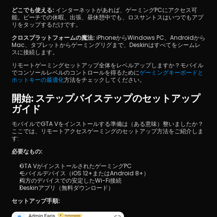
どこでも使える:
 インターネットがあれば、ゲーミングPCにアクセス可
能。ビーチでの休暇、出張、昼休憩中でも、ロスサントスはいつでもアプ
リをタップするだけです。
クロスプラットフォームの魔法:
 iPhoneからWindows PC、Androidから
Mac、タブレットからゲーミングリグまで、Deskinはすべてをシームレ
スに接続します。
リモートゲーミングセットアップ全体をレベルアップしますか？モバイル
でコンソールレベルのコントロールを得るために
ゲーミングキーボードと
ホットキーの最適化
方法をチェックしてください。
開始: ステップバイステップのセットアップ
ガイド
モバイルでGTA Vをインストールする準備は（ある意味）整いましたか？
ここでは、リモートアクセスゲーミングのセットアップ方法をご紹介しま
す:
必要なもの:
GTA VがインストールされたゲーミングPC
モバイルデバイス（iOS 12+またはAndroid 8+）
両方のデバイスでの安定したWi-Fi接続
Deskinアプリ（無料ダウンロード）
セットアップ手順: