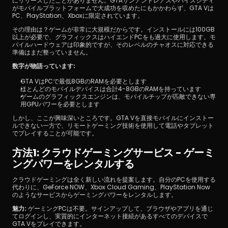
にリリースしたことがありません。GTAサンアンドレアスやバイスシティ
がモバイルプラットフォームで大成功を収めたにもかかわらず、GTA Vは
PC、PlayStation、Xboxに限定されています。
その理由は？ゲームが非常に大規模だからです。インストールには100GB
以上が必要で、グラフィックスはハイエンドPCをも過大に使用します。モ
バイルハードウェアは印象的ですが、そのレベルのチャオスに対応できる
準備はまだ整っていません。
数字が物語っています:
GTA VはPCで最低8GBのRAMを必要とします
ほとんどのモバイルデバイスは合計4-8GBのRAMを持っています
ゲームのグラフィックスエンジンは、モバイルチップが匹敵できない専
用GPUパワーを必要とします
しかし、ここが興味深いところです。GTA Vを直接モバイルにインストー
ルできない一方で、リモートゲーミング技術を使用して電話やタブレット
でプレイすることが可能です。
方法1: クラウドゲーミングサービス - ゲーミ
ングパワーをレンタルする
クラウドゲーミングは全く新しい流れを提案します。自分のPCを使用する
代わりに、GeForce NOW、Xbox Cloud Gaming、PlayStation Now
のようなサービスからゲーミングパワーをレンタルします。
魅力:
 ゲーミングPCは不要。サインアップして、ブラウザやアプリを通じ
てログインし、実質的にインターネット接続があるすべてのデバイスで
GTA Vをプレイできます。