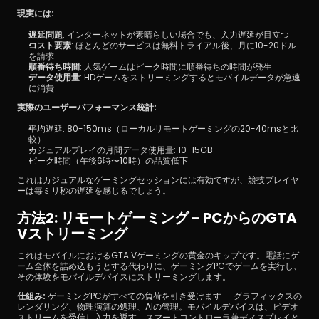
現実には:
遅延問題
: インターネットが素晴らしい場合でも、入力遅延が目立つ
コスト要素
: ほとんどのサービスは無料トライアル後、月に10-20ドル
を請求
順番待ち時間
: 人気ゲームはピーク時間に順番待ちの時間が発生
データ使用量
: HDゲームをストリーミングするとモバイルデータが急速
に消費
実際のユーザーパフォーマンス統計:
平均遅延: 80-150ms（ローカルリモートゲーミングの20-40msと比
較）
カジュアルプレイの月間データ使用量: 10-15GB
ピーク時間（午後6時〜10時）の品質低下
これはカジュアルなゲーミングセッションには有効ですが、競技プレイヤ
ーは毎ミリ秒の遅延を感じるでしょう。
方法2: リモートゲーミング - PCからのGTA 
Vストリーミング
これはモバイルにおけるGTA Vゲーミングの黄金のキップです。電話にゲ
ーム全体を詰め込もうとする代わりに、ゲーミングPCでゲームを実行し、
その体験をモバイルデバイスにストリーミングします。
仕組み:
 ゲーミングPCがすべての負荷を引き受けます — グラフィックスの
レンダリング、物理演算の処理、AIの管理。モバイルデバイスは、ビデオ
ストリームを受信し入力を返す、スマートコントローラ兼ディスプレイと