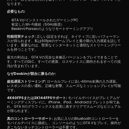
なります。
必要なもの:
GTA VがインストールされたゲーミングPC
安定したWi-Fi接続（5GHz推奨）
DeskinやParsecのようなリモートゲーミングアプリ
性能現実チェック:
 正しい設定をすれば、ネイティブに近いパフォーマン
スが得られます。私は60fpsのゲームプレイと最小限の入力遅延を話して
います。重要なのは、堅実なインターネットと適切なストリーミングツー
ルを持つことです。
最大の利点は、GTA Vの完全な未修正バージョンをプレイできることで
す。すべてのDLC、すべての更新、ロスサントスに期待されるすべての混
沌が含まれています。
なぜDeskinが競合に勝るのか:
超低遅延ストリーミング:
 ローカルプレイに近い40ms未満の入力遅延。
レスポンスの良い運転、正確な射撃、スムーズなミッションプレイが可能
です。
4K60FPSまたは2K144FPSサポート:
 モバイルデバイスがプレミアムゲ
ーミングディスプレイに。iPhone、iPad、Androidタブレットが何であ
れ、GTA Vのグラフィックスを忠実に表すクリアでスムーズなビジュアル
が得られます。
真のコントローラーサポート:
 お気に入りのBluetoothコントローラーを
モバイルデバイスに接続し、コンソールのようにGTA Vをプレイ。操作が
ぎこちないタッチコントローラーは不要です。