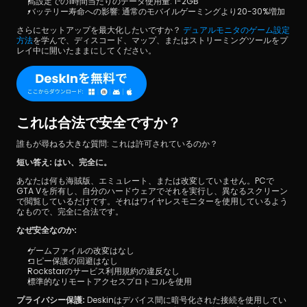
高設定での1時間当たりのデータ使用量: 1-2GB
バッテリー寿命への影響: 通常のモバイルゲーミングより20-30%増加
さらにセットアップを最大化したいですか？
 デュアルモニタのゲーム設定
方法
を学んで、ディスコード、マップ、またはストリーミングツールをプ
レイ中に開いたままにしてください。
これは合法で安全ですか？
誰もが尋ねる大きな質問: これは許可されているのか？
短い答え: はい、完全に。
あなたは何も海賊版、エミュレート、または改変していません。PCで
GTA Vを所有し、自分のハードウェアでそれを実行し、異なるスクリーン
で閲覧しているだけです。それはワイヤレスモニターを使用しているよう
なもので、完全に合法です。
なぜ安全なのか:
ゲームファイルの改変はなし
コピー保護の回避はなし
Rockstarのサービス利用規約の違反なし
標準的なリモートアクセスプロトコルを使用
プライバシー保護:
 Deskinはデバイス間に暗号化された接続を使用してい