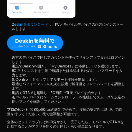
Deskinをダウンロード
し、PCとモバイルデバイスの両方にインストー
ルします
両方のデバイスで同じアカウントを使ってサインアップまたはログイン
します。
電話でDeskInを開き、「My Devices」に移動し、PCを選択します。
PCでリクエストを手動で確認または承認するために、パスワードを入
力します。
「Control」をタップしてリモート接続を開始します。
最適なパフォーマンスのために設定で解像度とフレームレートを調整し
ます。
電話でGTA Vを起動し、PC画面で直接プレイを始めます。
モバイルデバイスにゲームコントローラーを接続してスムーズで反応の
良いプレイを体験してください。
プロのヒント
: 1080p60fpsの設定で始めて、接続の安定性に基づいて調
整を行ってください。後で微調整が可能です。
全体のセットアップには約10分かかり、完了したら、モバイルでGTA Vを
起動することがアプリを開くのと同じくらい簡単になります。