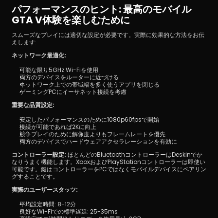
パフォーマンスのヒント: 最高のモバイル
GTA V体験を楽しむために
スムーズなプレイには適切な設定が必要です。実際に効果的な方法をお伝
えします:
ネットワーク最適化:
可能な限り5GHz Wi-Fiを使用
両方のデバイスをルーターに近づける
ネットワーク上での帯域幅を多く使うアプリを閉じる
ゲーミングPCにイーサネット接続を考慮
重要な品質設定:
安定したパフォーマンスのために1080p60fpsで開始
接続が可能であれば2Kに向上
競争プレイのために解像度よりもフレームレートを優先
両方のデバイスでハードウェアアクセラレーションを有効に
コントローラー設定:
 ほとんどのBluetoothコントローラーはDeskinでか
なりうまく機能します。XboxおよびPlayStationコントローラーは即使い
可能です。鍵はコントローラーをPCではなくモバイルデバイスにペアリン
グすることです。
実際のユーザースタッツ:
平均設定時間: 8-12分
良好なWi-Fiでの標準遅延: 25-35ms