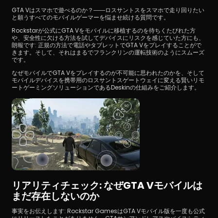
GTA Vはスマホで遊べるのか？――ロスサントスをスマホで走り回りたい
と願うすべてのモバイルゲーマーを悩ませ続ける質問です。
Rockstarが公式にGTA Vをモバイルに移植するのを待ちくたびれた方
や、安全性に欠ける方法を試してデバイスにリスクを感じていた方にも、
朗報です: 正規の方法で電話やタブレットでGTA Vをプレイすることがで
きます。そして、それはまるでフランクリンの運転技術のようにスムーズ
です。
なぜモバイルでGTA Vをプレイするのが不可能に思われたのかを、そして
ダウンロード
モバイルデバイスを携帯用のロスサントスゲートウェイに変える賢いリモ
ートゲーミングソリューションであるDeskinの仕組みをご紹介します。
リアリティチェック: なぜGTA Vモバイルは
まだ存在しないのか
事実をお伝えします: Rockstar GamesはGTA Vモバイル版を一度も公式