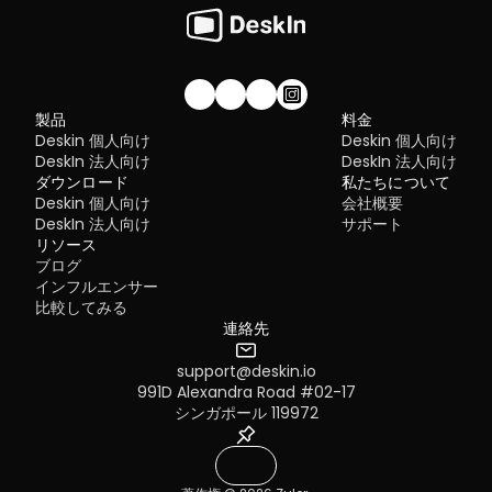
MeshCentral
 – Best open-source and self-hosted solutio
Alternatives]
DWService
 – Best free browser-based tool
RDP still works, but it comes with trade-offs that many users fin
Chrome Remote Desktop
 – Best simple, no-frills option
frustrating:
ステップ2：画面を拡張する
Security risks if not properly configured
Complex setup for remote or external access
1. DeskIn – Best RustDesk Alternative for Seaml
設定が完了すると、iPadがMacのセカンドディスプレイとなります。
Limited cross-platform compatibility
からiPadにウィンドウをスムーズにドラッグすることができます。ま
Performance and Ease of Use
Performance issues over unstable networks
私たちのコミュニティに参加しませんか！
iPadのサイドバーを使用したり、システムディスプレイ設定でサイド
製品
料金
Pros
の位置を変更したりできます。
Deskin 個人向け
Deskin 個人向け
Many IT teams are now actively replacing it, especially when 
Ultra-low latency with smooth high-frame-rate streaming
looking for a Windows RDP client alternative or something that 
DeskIn 法人向け
DeskIn 法人向け
No complex setup or server deployment required
works seamlessly across macOS, Linux, and mobile devices. 
ダウンロード
Cross-platform including Rustdesk alternative for Android
私たちについて
That's where modern Remote Desktop alternatives shine.
Secure with encryption and device control features
Deskin 個人向け
会社概要
Quick Comparison of the Best RDP Alternative
Built-in file transfer and multi-device management
DeskIn 法人向け
サポート
Cons
Choosing the right tool is like picking the right vehicle. Some ar
リソース
Smaller awareness than legacy competitors
built for speed, others for heavy-duty enterprise work. Here's a 
ブログ
snapshot:
MacBookスクリーン（左）とiPadスクリーン（右）
Best for: 
Users who want a powerful yet simple remote 
インフルエンサー
DeskIn
 – Best all-in-one RDP alternative for performance a
desktop solution
WindowsでiPadをセカンドスクリーンとして使用
比較してみる
cross-platform use
方法は？
TeamViewer
 – Best for enterprise remote support
連絡先
AnyDesk
 – Best lightweight option for fast connections
Apple Sidecarは、2016年以降に発売されたMacとiPadOS13以上
RustDesk
 – Best Windows RDP alternative open-source sol
support@deskin.io
サポートします。古いAppleデバイスやWindowsデバイスを使用し
Remmina
 – Best RDP alternative for Linux users
場合でも、DeskInリモートソフトウェアを利用して画面拡張を行うこ
Chrome Remote Desktop
991D Alexandra Road #02-17
 – Best simple browser-based t
できます。iPadをMacやWindowsのセカンドディスプレイとして使
Splashtop
 – Best for high-performance business environ
シンガポール 119972
き、その滑らかさはSidecarに劣りません。
1. DeskIn – Best RDP Alternative for Cross-
ステップ1：DeskInアカウントをダウンロードして
Platform Performance
する