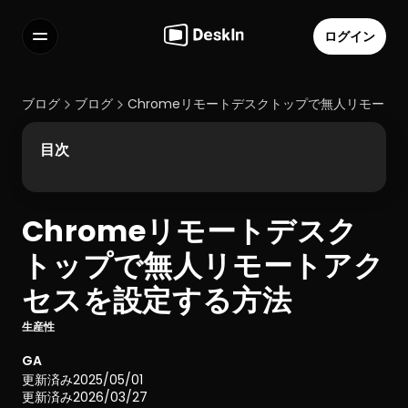
ログイン
機能
よくある質問
ブログ
ブログ
Chromeリモートデスクトップで無人リモート
Select Language
目次
Chromeリモートデスク
利用規約
トップで無人リモートアク
個人情報の取り扱いについて
セスを設定する方法
生産性
GA
更新済み
2025/05/01
更新済み
2026/03/27