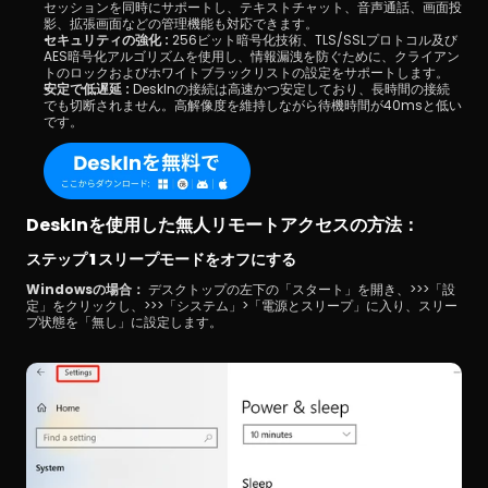
セッションを同時にサポートし、テキストチャット、音声通話、画面投
影、拡張画面などの管理機能も対応できます。
セキュリティの強化 :
 256ビット暗号化技術、TLS/SSLプロトコル及び
AES暗号化アルゴリズムを使用し、情報漏洩を防ぐために、クライアン
トのロックおよびホワイトブラックリストの設定をサポートします。
安定で低遅延 :
 DeskInの接続は高速かつ安定しており、長時間の接続
でも切断されません。高解像度を維持しながら待機時間が40msと低い
です。
DeskInを使用した無人リモートアクセスの方法：
ステップ 1 スリープモードをオフにする
Windowsの場合：
 デスクトップの左下の「スタート」を開き、>>>「設
定」をクリックし、>>>「システム」>「電源とスリープ」に入り、スリー
プ状態を「無し」に設定します。