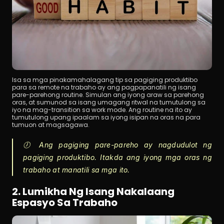
Isa sa mga pinakamahalagang tip sa pagiging produktibo 
para sa remote na trabaho ay ang pagpapanatili ng isang 
pare-parehong routine. Simulan ang iyong araw sa parehong 
oras, at sumunod sa isang umagang ritwal na tumutulong sa 
iyo na mag-transition sa work mode. Ang routine na ito ay 
tumutulong upang ipaalam sa iyong isipan na oras na para 
tumuon at magsagawa.
🕖 Ang pagiging pare-pareho ay nagdudulot ng 
pagiging produktibo. Itakda ang iyong mga oras ng 
trabaho at manatili sa mga ito.
2. Lumikha Ng Isang Nakalaang 
Espasyo Sa Trabaho