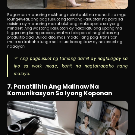
Bagaman maaaring mukhang nakakaakit na manatili sa mga 
loungewear, ang pagsusuot ng tamang kasuotan na para sa 
opisina ay maaaring makabuluhang makaapekto sa iyong 
mindset. Ang wastong kasuotan ay nakakatulong upang ma-
trigger ang isang propesyonal na kaisipan at nagtataas ng 
produktibidad. Bukod dito, mas madali ang pag-transition 
mula sa trabaho tungo sa leisure kapag ikaw ay nakasuot ng 
naaayon.
👚 Ang pagsusuot ng tamang damit ay naglalagay sa 
iyo sa work mode, kahit na nagtatrabaho nang 
malayo.
7. Panatilihin Ang Malinaw Na 
Komunikasyon Sa Iyong Koponan