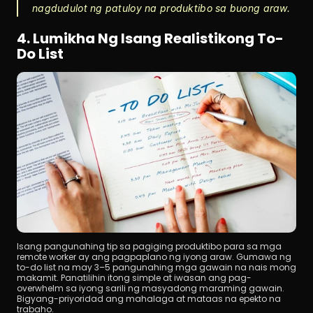
nagdudulot ng patuloy na produktibo sa buong araw.
4. Lumikha Ng Isang Realistikong To-
Do List
Isang pangunahing tip sa pagiging produktibo para sa mga 
remote worker ay ang pagpaplano ng iyong araw. Gumawa ng 
to-do list na may 3–5 pangunahing mga gawain na nais mong 
makamit. Panatilihin itong simple at iwasan ang pag-
overwhelm sa iyong sarili ng masyadong maraming gawain. 
Bigyang-priyoridad ang mahalaga at mataas na epekto na 
trabaho.