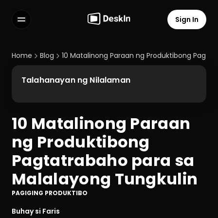
Sign In
Features
FAQs
Home
Blog
10 Matalinong Paraan ng Produktibong Pagtat
Select Language
Talahanayan ng Nilalaman
10 Matalinong Paraan 
Terms of Service
ng Produktibong 
Privacy Policy
Pagtatrabaho para sa 
Malalayong Tungkulin
PAGIGING PRODUKTIBO
Buhay si Faris