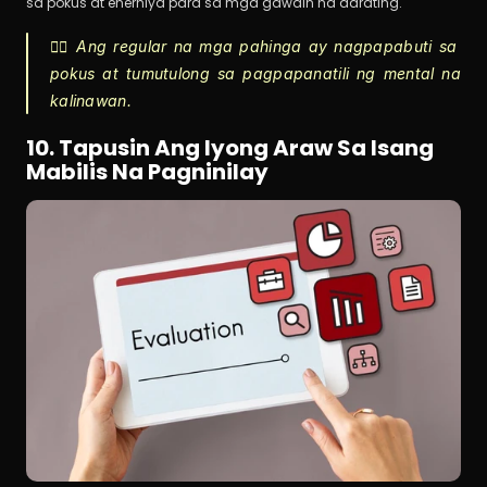
sa pokus at enerhiya para sa mga gawain na darating.
🏃‍♀️ Ang regular na mga pahinga ay nagpapabuti sa 
pokus at tumutulong sa pagpapanatili ng mental na 
kalinawan.
10. Tapusin Ang Iyong Araw Sa Isang 
Mabilis Na Pagninilay