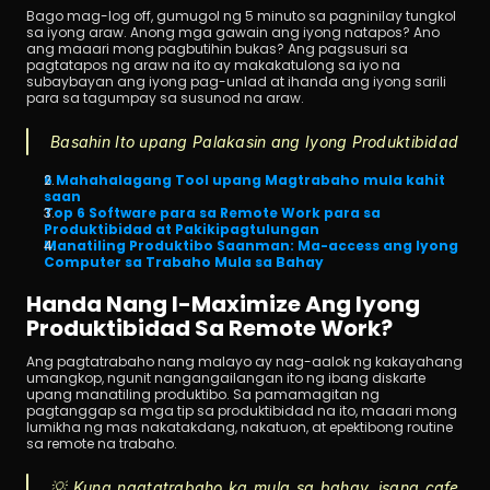
Bago mag-log off, gumugol ng 5 minuto sa pagninilay tungkol 
sa iyong araw. Anong mga gawain ang iyong natapos? Ano 
ang maaari mong pagbutihin bukas? Ang pagsusuri sa 
pagtatapos ng araw na ito ay makakatulong sa iyo na 
subaybayan ang iyong pag-unlad at ihanda ang iyong sarili 
para sa tagumpay sa susunod na araw.
Basahin Ito upang Palakasin ang Iyong Produktibidad
6 Mahahalagang Tool upang Magtrabaho mula kahit 
saan
Top 6 Software para sa Remote Work para sa 
Produktibidad at Pakikipagtulungan
Manatiling Produktibo Saanman: Ma-access ang Iyong 
Computer sa Trabaho Mula sa Bahay
Handa Nang I-Maximize Ang Iyong 
Produktibidad Sa Remote Work?
Ang pagtatrabaho nang malayo ay nag-aalok ng kakayahang 
umangkop, ngunit nangangailangan ito ng ibang diskarte 
upang manatiling produktibo. Sa pamamagitan ng 
pagtanggap sa mga tip sa produktibidad na ito, maaari mong 
lumikha ng mas nakatakdang, nakatuon, at epektibong routine 
sa remote na trabaho.
💡 Kung nagtatrabaho ka mula sa bahay, isang cafe, 