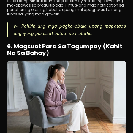
at iba pang hindi trabaho na platform ay maaaring seryosong 
makabawas sa produktibidad. I-mute ang mga notification sa 
panahon ng oras ng trabaho upang makapagpokus ka nang 
lubos sa iyong mga gawain.
📴 Pahirin ang mga pagka-abala upang mapataas 
ang iyong pokus at output sa trabaho.
6. Magsuot Para Sa Tagumpay (Kahit 
Na Sa Bahay)