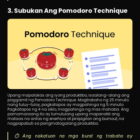
3. Subukan Ang Pomodoro Technique
Upang mapalakas ang iyong produktibo, isaalang-alang ang 
paggamit ng Pomodoro Technique. Magtrabaho ng 25 minuto 
nang tuluy-tuloy, pagkatapos ay magpahinga ng 5 minuto. 
Pagkatapos ng 4 na siklo, magpahinga ng mas mahaba. Ang 
pamamaraang ito ay tumutulong upang mapanatili ang 
mataas na antas ng enerhiya at pinipigilan ang burnout, na 
nagpapabuti sa pangmatagalang produktibo.
⏱️ Ang nakatuon na mga burst ng trabaho ay 