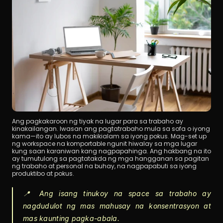
Ang pagkakaroon ng tiyak na lugar para sa trabaho ay 
kinakailangan. Iwasan ang pagtatrabaho mula sa sofa o iyong 
kama—ito ay lubos na makikialam sa iyong pokus. Mag-set up 
ng workspace na komportable ngunit hiwalay sa mga lugar 
kung saan karaniwan kang nagpapahinga. Ang hakbang na ito 
ay tumutulong sa pagtatakda ng mga hangganan sa pagitan 
ng trabaho at personal na buhay, na nagpapabuti sa iyong 
produktibo at pokus.
📍 Ang isang tinukoy na space sa trabaho ay 
nagdudulot ng mas mahusay na konsentrasyon at 
mas kaunting pagka-abala.