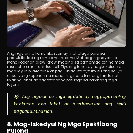
Ang regular na komunikasyon ay mahalaga para sa 
produktibidad ng remote na trabaho. Makipag-ugnayan sa 
iyong koponan araw-araw, maging sa pamamagitan ng mga 
mensahe, email, o video call. Tiyaking lahat ay nagkakaisa sa 
mga layunin, deadline, at pag-unlad. Ito ay tumutulong sa iyo 
at sa iyong koponan na manatiling nasa tamang landas at 
tiyaking lahat ay nagtatrabaho patungo sa parehong mga 
layunin.
📬 Ang regular na mga update ay nagpapanatiling 
kaalaman ang lahat at binabawasan ang hindi 
pagkakaintindihan.
8. Mag-Iskedyul Ng Mga Epektibong 
Pulong