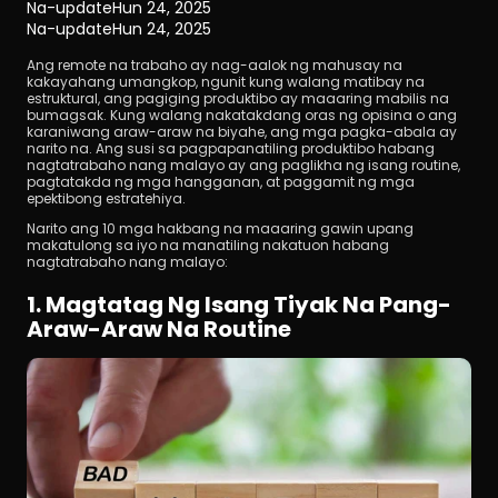
Na-update
Hun 24, 2025
Na-update
Hun 24, 2025
Ang remote na trabaho ay nag-aalok ng mahusay na 
kakayahang umangkop, ngunit kung walang matibay na 
estruktural, ang pagiging produktibo ay maaaring mabilis na 
bumagsak. Kung walang nakatakdang oras ng opisina o ang 
karaniwang araw-araw na biyahe, ang mga pagka-abala ay 
narito na. Ang susi sa pagpapanatiling produktibo habang 
nagtatrabaho nang malayo ay ang paglikha ng isang routine, 
I-download
pagtatakda ng mga hangganan, at paggamit ng mga 
epektibong estratehiya.
Narito ang 10 mga hakbang na maaaring gawin upang 
makatulong sa iyo na manatiling nakatuon habang 
nagtatrabaho nang malayo:
1. Magtatag Ng Isang Tiyak Na Pang-
Araw-Araw Na Routine