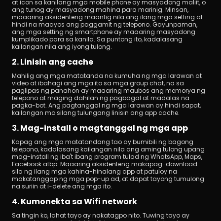
at icon sa kanilang mga mobile phone ay masyadong maliit, o 
ang tunog ay masyadong mahina para marinig. Minsan, 
maaaring aksidenteng maantig nila ang ilang mga setting at 
hindi na maayos ang paggamit ng telepono. Gayunpaman, 
ang mga setting ng smartphone ay maaaring masyadong 
kumplikado para sa kanila. Sa puntong ito, kadalasang 
kailangan nila ang iyong tulong.
2. Linisin ang cache
Mahilig ang mga matatanda na kumuha ng mga larawan at 
video at ibahagi ang mga ito sa mga group chat, na sa 
paglipas ng panahon ay maaaring maubos ang memorya ng 
telepono at maging dahilan ng pagbagal at madalas na 
pagka-bot. Ang pagtanggal ng mga larawan ay hindi sapat, 
kailangan mo silang tulungang linisin ang app cache.
3. Mag-install o magtanggal ng mga app
Kapag ang mga matatandang tao ay bumibili ng bagong 
telepono, kadalasang kailangan nila ang aming tulong upang 
mag-install ng iba't ibang program tulad ng WhatsApp, Maps, 
Facebook atbp. Maaaring aksidenteng makapag-download 
sila ng ilang mga kahina-hinalang app at patuloy na 
makatanggap ng mga pop-up ad, at dapat tayong tumulong 
na suriin at i-delete ang mga ito.
4. Kumonekta sa Wifi network
Sa tingin ko, lahat tayo ay nakatagpo nito. Tuwing tayo ay 