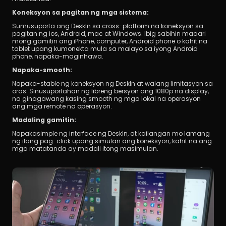
Koneksyon sa pagitan ng mga sistema:
Sumusuporta ang DeskIn sa cross-platform na koneksyon sa 
pagitan ng ios, Android, mac at Windows. Ibig sabihin maaari 
mong gamitin ang iPhone, computer, Android phone o kahit na 
tablet upang kumonekta mula sa malayo sa iyong Android 
phone, napaka-maginhawa.
Napaka-smooth:
Napaka-stable ng koneksyon ng DeskIn at walang limitasyon sa 
oras. Sinusuportahan ng libreng bersyon ang 1080p na display, 
na ginagawang kasing smooth ng mga lokal na operasyon 
ang mga remote na operasyon.
Madaling gamitin:
Napakasimple ng interface ng DeskIn, at kailangan mo lamang 
ng ilang pag-click upang simulan ang koneksyon, kahit na ang 
mga matatanda ay madali itong masimulan.