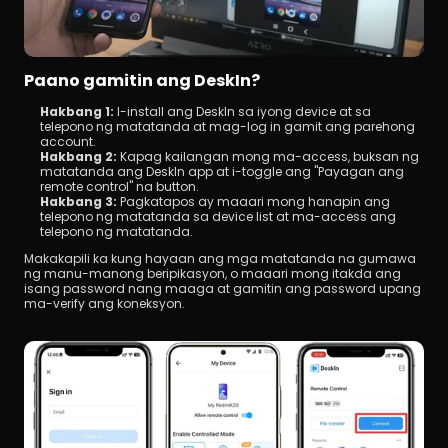
Paano gamitin ang DeskIn?
Hakbang 1: 
I-install ang DeskIn sa iyong device at sa 
telepono ng matatanda at mag-log in gamit ang parehong 
account.
Hakbang 2:
 Kapag kailangan mong ma-access, buksan ng 
matatanda ang DeskIn app at i-toggle ang "Payagan ang 
remote control" na button.
Hakbang 3: 
Pagkatapos ay maaari mong hanapin ang 
telepono ng matatanda sa device list at ma-access ang 
telepono ng matatanda.
Makakapili ka kung hayaan ang mga matatanda na gumawa 
ng manu-manong beripikasyon, o maaari mong itakda ang 
isang password nang maaga at gamitin ang password upang 
ma-verify ang koneksyon.