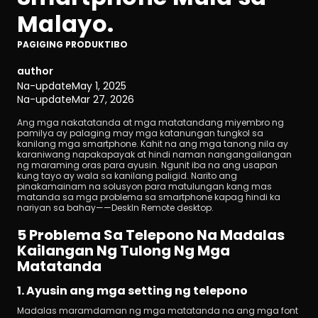
Malayo.
PAGIGING PRODUKTIBO
author
Na-update
May 1, 2025
Na-update
Mar 27, 2026
I-download
Ang mga nakatatanda at mga matatandang miyembro ng 
pamilya ay palaging may mga katanungan tungkol sa 
kanilang mga smartphone. Kahit na ang mga tanong nila ay 
karaniwang napakapayak at hindi naman nangangailangan 
ng maraming oras para ayusin. Ngunit iba na ang usapan 
kung tayo ay wala sa kanilang paligid. Narito ang 
pinakamainam na solusyon para matulungan kang mas 
matanda sa mga problema sa smartphone kapag hindi ka 
nariyan sa bahay——DeskIn Remote desktop.
5 Problema Sa Telepono Na Madalas 
Kailangan Ng Tulong Ng Mga 
Matatanda
1. Ayusin ang mga setting ng telepono
Madalas maramdaman ng mga matatanda na ang mga font 