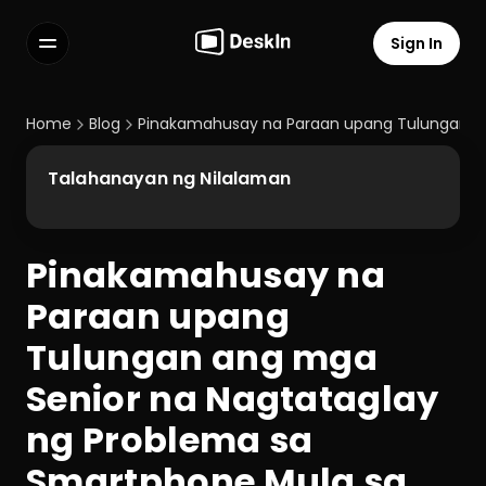
Sign In
Features
FAQs
Home
Blog
Pinakamahusay na Paraan upang Tulungan an
Select Language
Talahanayan ng Nilalaman
Pinakamahusay na 
Terms of Service
Paraan upang 
Privacy Policy
Tulungan ang mga 
Senior na Nagtataglay 
ng Problema sa 
Smartphone Mula sa 