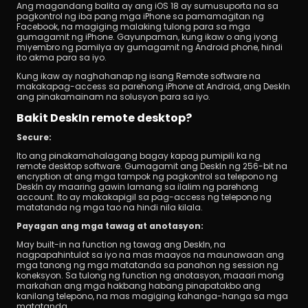
Ang magandang balita ay ang iOS 18 ay sumusuporta na sa 
pagkontrol ng iba pang mga iPhone sa pamamagitan ng 
Facebook, na magiging malaking tulong para sa mga 
gumagamit ng iPhone. Gayunpaman, kung ikaw o ang iyong 
miyembro ng pamilya ay gumagamit ng Android phone, hindi 
ito akma para sa iyo.
Kung ikaw ay naghahanap ng isang Remote software na 
makakapag-access sa parehong iPhone at Android, ang DeskIn 
ang pinakamainam na solusyon para sa iyo.
Bakit DeskIn remote desktop?
Secure:
Ito ang pinakamahalagang bagay kapag pumipili ka ng 
remote desktop software. Gumagamit ang DeskIn ng 256-bit na 
encryption at ang mga tampok ng pagkontrol sa telepono ng 
DeskIn ay maaring gawin lamang sa ilalim ng parehong 
account. Ito ay makakapigil sa pag-access ng telepono ng 
matatanda ng mga tao na hindi nila kilala.
Payagan ang mga tawag at anotasyon:
May built-in na function ng tawag ang DeskIn, na 
nagpapahintulot sa iyo na mas maayos na maunawaan ang 
mga tanong ng mga matatanda sa panahon ng session ng 
koneksyon. Sa tulong ng function ng anotasyon, maaari mong 
markahan ang mga hakbang habang pinapatakbo ang 
kanilang telepono, na mas magiging kahanga-hanga sa mga 
matatanda.