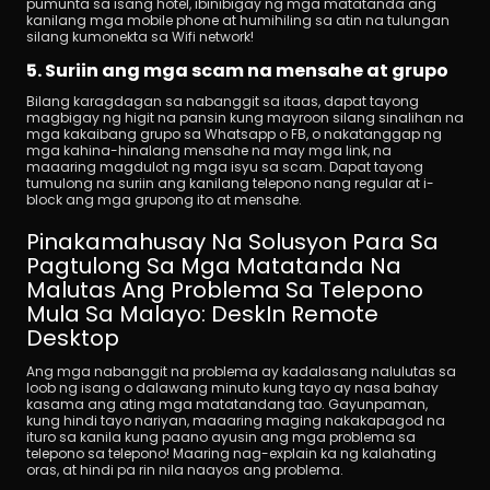
pumunta sa isang hotel, ibinibigay ng mga matatanda ang 
kanilang mga mobile phone at humihiling sa atin na tulungan 
silang kumonekta sa Wifi network!
5. Suriin ang mga scam na mensahe at grupo
Bilang karagdagan sa nabanggit sa itaas, dapat tayong 
magbigay ng higit na pansin kung mayroon silang sinalihan na 
mga kakaibang grupo sa Whatsapp o FB, o nakatanggap ng 
mga kahina-hinalang mensahe na may mga link, na 
maaaring magdulot ng mga isyu sa scam. Dapat tayong 
tumulong na suriin ang kanilang telepono nang regular at i-
block ang mga grupong ito at mensahe.
Pinakamahusay Na Solusyon Para Sa 
Pagtulong Sa Mga Matatanda Na 
Malutas Ang Problema Sa Telepono 
Mula Sa Malayo: DeskIn Remote 
Desktop
Ang mga nabanggit na problema ay kadalasang nalulutas sa 
loob ng isang o dalawang minuto kung tayo ay nasa bahay 
kasama ang ating mga matatandang tao. Gayunpaman, 
kung hindi tayo nariyan, maaaring maging nakakapagod na 
ituro sa kanila kung paano ayusin ang mga problema sa 
telepono sa telepono! Maaring nag-explain ka ng kalahating 
oras, at hindi pa rin nila naayos ang problema.