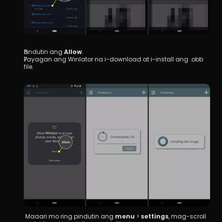
Pindutin ang 
Allow
.
Payagan ang Winlator na i-download at i-install ang .obb 
file.
 Maaari mo ring pindutin ang 
menu
 > 
settings
, mag-scroll 