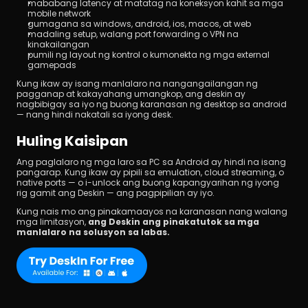
mababang latency at matatag na koneksyon kahit sa mga 
mobile network
gumagana sa windows, android, ios, macos, at web
madaling setup, walang port forwarding o VPN na 
kinakailangan
pumili ng layout ng kontrol o kumonekta ng mga external 
gamepads
Kung ikaw ay isang manlalaro na nangangailangan ng 
pagganap at kakayahang umangkop, ang deskin ay 
nagbibigay sa iyo ng buong karanasan ng desktop sa android 
— nang hindi nakatali sa iyong desk.
Huling Kaisipan
Ang paglalaro ng mga laro sa PC sa Android ay hindi na isang 
pangarap. Kung ikaw ay pipili sa emulation, cloud streaming, o 
native ports — o i-unlock ang buong kapangyarihan ng iyong 
rig gamit ang Deskin — ang pagpipilian ay iyo.
Kung nais mo ang pinakamaayos na karanasan nang walang 
mga limitasyon, 
ang Deskin ang pinakatutok sa mga 
manlalaro na solusyon sa labas.