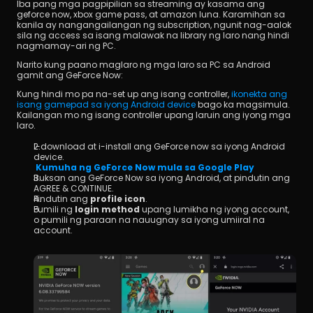
Iba pang mga pagpipilian sa streaming ay kasama ang 
geforce now, xbox game pass, at amazon luna. Karamihan sa 
kanila ay nangangailangan ng subscription, ngunit nag-aalok 
sila ng access sa isang malawak na library ng laro nang hindi 
nagmamay-ari ng PC.
Narito kung paano maglaro ng mga laro sa PC sa Android 
gamit ang GeForce Now:
Kung hindi mo pa na-set up ang isang controller, 
ikonekta ang 
isang gamepad sa iyong Android device
 bago ka magsimula. 
Kailangan mo ng isang controller upang laruin ang iyong mga 
laro.
I-download at i-install ang GeForce now sa iyong Android 
device.
Kumuha ng GeForce Now mula sa Google Play
Buksan ang GeForce Now sa iyong Android, at pindutin ang 
AGREE & CONTINUE.
Pindutin ang 
profile icon
.
Pumili ng 
login method
 upang lumikha ng iyong account, 
o pumili ng paraan na nauugnay sa iyong umiiral na 
account.