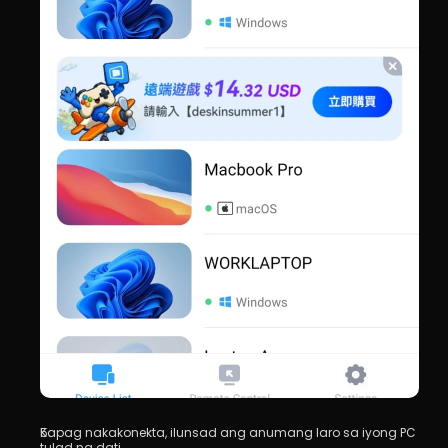
Kapag nakakonekta, ilunsad ang anumang laro sa iyong PC 
tulad ng dati