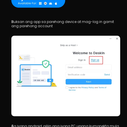
Buksan ang app sa parehong device at mag-log in gamit 
ang parehong account
Sa iyong android, piliin ang iyong PC upang kumonekta mula 