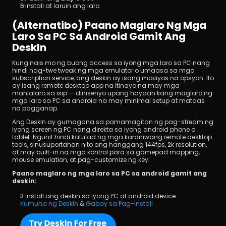
I-install at laruin ang laro.
(Alternatibo) Paano Maglaro Ng Mga 
Laro Sa PC Sa Android Gamit Ang 
DeskIn
Kung nais mo ng buong access sa iyong mga laro sa PC nang 
hindi nag-twe tweak ng mga emulator o umaasa sa mga 
subscription service, ang deskin ay isang maayos na opsyon. Ito 
ay isang remote desktop app na itinayo na may mga 
manlalaro sa isip — dinisenyo upang hayaan kang maglaro ng 
mga laro sa PC sa android na may minimal setup at mataas 
na pagganap.
Ang DeskIn ay gumagana sa pamamagitan ng pag-stream ng 
iyong screen ng PC nang direkta sa iyong android phone o 
tablet. Ngunit hindi katulad ng mga karaniwang remote desktop 
tools, sinusuportahan nito ang hanggang 144fps, 2k resolution, 
at may built-in na mga kontrol para sa gamepad mapping, 
mouse emulation, at pag-customize ng key.
Paano maglaro ng mga laro sa PC sa android gamit ang 
deskin:
I-install ang deskin sa iyong PC at android device
Kumuha ng DeskIn
 & 
Gabay sa Pag-install