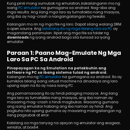
Kung pinili mong sumubok ng emulation, kakailanganin mo ng 
isang 
PC emulator
 na gumagana sa android. Nag-iiba ang 
mga resulta. Ang ilang mga laro ay tumatakbo nang maayos, 
ang iba ay nag-crash o nangangailangan ng tweaks.
Kailangan mo rin ng mga file ng laro. Dapat silang walang DRM 
o open source. Ang 
listahang ito ng mga libreng laro sa PC
 ay 
magandang panimulan. Ilipat ang mga file sa folder ng 
downloads
 ng iyong android bago sila ilunsad sa iyong 
emulator.
Paraan 1: Paano Mag-Emulate Ng Mga 
Laro Sa PC Sa Android
Pinapayagan ka ng Emulation na patakbuhin ang 
software ng PC sa ibang sistema tulad ng android.
Kailangan mo ng 
PC emulator
 na gumagana sa android. Ito ay 
kumikilos bilang isang virtual machine na dinadaya ang laro 
upang isipin na ito ay nasa isang PC.
Ang pamamaraang ito ay hindi palaging maayos. Ang ilang 
mga laro ay tumatakbo nang maayos, ang iba naman ay 
maaaring mag-crash o hindi magbukas. Maaaring gumana 
ang isang emulator habang ang iba naman ay hindi. Ang 
pagkuha nito upang gumana ay maaaring mangailangan ng 
ilang pagsubok at error.
Kabilang sa mga tanyag na opsyon ng emulator ang exagear, 
winlator, at box64.