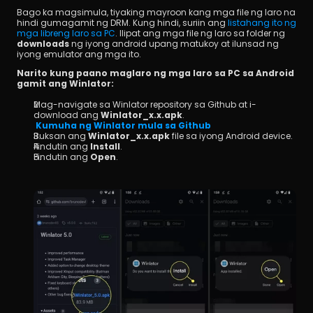
Bago ka magsimula, tiyaking mayroon kang mga file ng laro na 
hindi gumagamit ng DRM. Kung hindi, suriin ang 
listahang ito ng 
mga libreng laro sa PC
. Ilipat ang mga file ng laro sa folder ng 
downloads
 ng iyong android upang matukoy at ilunsad ng 
iyong emulator ang mga ito.
Narito kung paano maglaro ng mga laro sa PC sa Android 
gamit ang Winlator:
Mag-navigate sa Winlator repository sa Github at i-
download ang 
Winlator_x.x.apk
.
Kumuha ng Winlator mula sa Github
Buksan ang 
Winlator_x.x.apk
 file sa iyong Android device.
Pindutin ang 
Install
.
Pindutin ang 
Open
.