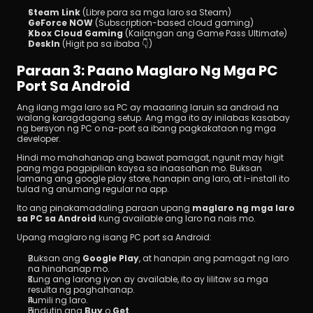
Steam Link
 (Libre para sa mga laro sa Steam)
GeForce NOW
 (Subscription-based cloud gaming)
Xbox Cloud Gaming
 (Kailangan ang Game Pass Ultimate)
DeskIn
 (Higit pa sa ibaba 👇)
Paraan 3: Paano Maglaro Ng Mga PC 
Port Sa Android
Ang ilang mga laro sa PC ay maaaring laruin sa android na 
walang karagdagang setup. Ang mga ito ay inilabas kasabay 
ng bersyon ng PC o na-port sa ibang pagkakataon ng mga 
developer.
Hindi mo mahahanap ang bawat pamagat, ngunit may higit 
pang mga pagpipilian kaysa sa inaasahan mo. Buksan 
lamang ang google play store, hanapin ang laro, at i-install ito 
tulad ng anumang regular na app.
Ito ang pinakamadaling paraan upang 
maglaro ng mga laro 
sa PC sa Android
 kung available ang laro na nais mo.
Upang maglaro ng isang PC port sa Android:
Buksan ang 
Google Play
, at hanapin ang pamagat ng laro 
na hinahanap mo.
Kung ang larong iyon ay available, ito ay lilitaw sa mga 
resulta ng paghahanap.
Pumili ng laro.
Pindutin ang 
Buy
 o 
Get
.