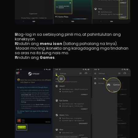
Mag-log in sa serbisyong pinili mo, at pahintulutan ang 
koneksyon.
Pindutin ang 
menu icon
 (tatlong pahalang na linya).
 Maaari mo ring ikonekta ang karagdagang mga tindahan 
sa oras na ito kung nais mo.
Pindutin ang 
Games
.