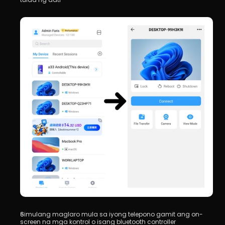
Simulang maglaro mula sa iyong telepono gamit ang on-
screen na mga kontrol o isang bluetooth controller