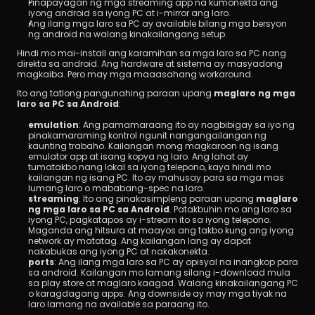
Pinapayagan ng mga streaming app na kumonekta ang 
iyong android sa iyong PC at i-mirror ang laro.
Ang ilang mga laro sa PC ay available bilang mga bersyon 
ng android na walang kinakailangang setup.
Hindi mo mai-install ang karamihan sa mga laro sa PC nang 
direkta sa android. Ang hardware at sistema ay masyadong 
magkaiba. Pero may mga maaasahang workaround.
Ito ang tatlong pangunahing paraan upang 
maglaro ng mga 
laro sa PC sa Android
:
emulation
: Ang pamamaraang ito ay nagbibigay sa iyo ng 
pinakamaraming kontrol ngunit nangangailangan ng 
kaunting trabaho. Kailangan mong magkaroon ng isang 
emulator app at isang kopya ng laro. Ang lahat ay 
tumatakbo nang lokal sa iyong telepono, kaya hindi mo 
kailangan ng isang PC. Ito ay mahusay para sa mga mas 
lumang laro o mababang-spec na laro.
streaming
: Ito ang pinakasimpleng paraan upang 
maglaro 
ng mga laro sa PC sa Android
. Patakbuhin mo ang laro sa 
iyong PC, pagkatapos ay i-stream ito sa iyong telepono. 
Maganda ang hitsura at maayos ang takbo kung ang iyong 
network ay matatag. Ang kailangan lang ay dapat 
nakabukas ang iyong PC at nakakonekta.
ports
: Ang ilang mga laro sa PC ay opisyal na inangkop para 
sa android. Kailangan mo lamang silang i-download mula 
sa play store at maglaro kaagad. Walang kinakailangang PC 
o karagdagang apps. Ang downside ay may mga tiyak na 
laro lamang na available sa paraang ito.