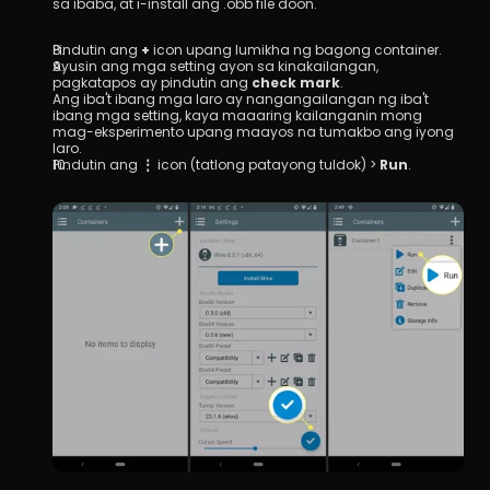
sa ibaba, at i-install ang .obb file doon.
Pindutin ang 
+
 icon upang lumikha ng bagong container.
Ayusin ang mga setting ayon sa kinakailangan, 
pagkatapos ay pindutin ang 
check mark
.
Ang iba't ibang mga laro ay nangangailangan ng iba't 
ibang mga setting, kaya maaaring kailanganin mong 
mag-eksperimento upang maayos na tumakbo ang iyong 
laro.
Pindutin ang 
⋮
 icon (tatlong patayong tuldok) > 
Run
.