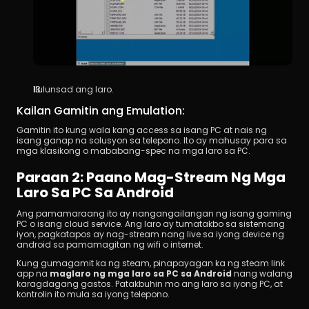
Ilulunsad ang laro.
Kailan Gamitin ang Emulation:
Gamitin ito kung wala kang access sa isang PC at nais ng 
isang ganap na solusyon sa telepono. Ito ay mahusay para sa 
mga klasikong o mababang-spec na mga laro sa PC.
Paraan 2: Paano Mag-Stream Ng Mga 
Laro Sa PC Sa Android
Ang pamamaraang ito ay nangangailangan ng isang gaming 
PC o isang cloud service. Ang laro ay tumatakbo sa sistemang 
iyon, pagkatapos ay nag-stream nang live sa iyong device ng 
android sa pamamagitan ng wifi o internet.
Kung gumagamit ka ng steam, pinapayagan ka ng steam link 
app na 
maglaro ng mga laro sa PC sa Android
 nang walang 
karagdagang gastos. Patakbuhin mo ang laro sa iyong PC, at 
kontrolin ito mula sa iyong telepono.