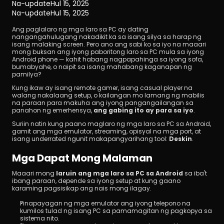
Na-update
Hul 15, 2025
Na-update
Hul 15, 2025
Ang paglalaro ng mga laro sa PC ay dating 
nangangahulugang nakadikit ka sa isang silya sa harap ng 
isang malaking screen. Pero ano ang sabi ko sa iyo na maaari 
mong buksan ang iyong paboritong laro sa PC mula sa iyong 
Android phone — kahit habang nagpapahinga sa iyong sofa, 
bumabyahe, o naipit sa isang mahabang kaganapan ng 
pamilya?
I-download
Kung ikaw ay isang remote gamer, isang casual player na 
walang nakalaang setup, o kailangan mo lamang ng mabilis 
na paraan para makuha ang iyong pangangailangan sa 
panahon ng emerhensya, 
ang gabing ito ay para sa iyo
.
Suriin natin kung paano maglaro ng mga laro sa PC sa Android, 
gamit ang mga emulator, streaming, opisyal na mga port, at 
isang underrated ngunit makapangyarihang tool: 
Deskin
.
Mga Dapat Mong Malaman
Maaari mong 
laruin ang mga laro sa PC sa Android
 sa iba't 
ibang paraan, depende sa iyong setup at kung gaano 
karaming pagsisikap ang nais mong ilagay.
Pinapayagan ng mga emulator ang iyong telepono na 
kumilos tulad ng isang PC sa pamamagitan ng pagkopya sa 
sistema nito.