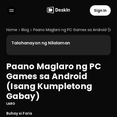
Sign In
Features
FAQs
Home
Blog
Paano Maglaro ng PC Games sa Android (Isa
Select Language
Talahanayan ng Nilalaman
Paano Maglaro ng PC 
Terms of Service
Games sa Android 
Privacy Policy
(Isang Kumpletong 
Gabay)
LARO
Buhay si Faris