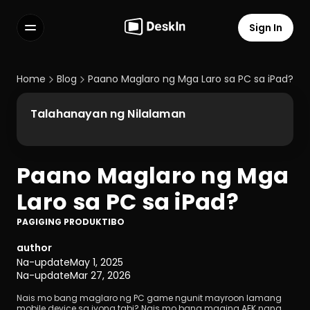
Sign In
Features
FAQs
Home
Blog
Paano Maglaro ng Mga Laro sa PC sa iPad?
Select Language
Talahanayan ng Nilalaman
Paano Maglaro ng Mga 
Terms of Service
Laro sa PC sa iPad?
Privacy Policy
PAGIGING PRODUKTIBO
author
Na-update
May 1, 2025
Na-update
Mar 27, 2026
Nais mo bang maglaro ng PC game ngunit mayroon lamang 
mobile device sa iyong tabi? Nais mo bang maging AFK nang 