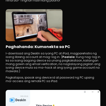
hindi ba? Tingnan natin kung paano!
Paghahanda: Kumonekta sa PC
I-download ang DeskIn sa iyong PC at iPad, magparehistro ng 
isang libreng account at mag-log in. (
Paalala:
 Kung nag-log in 
ka sa isang bagong device sa unang pagkakataon, kailangan 
mong gawin ang email verification, na naglalayong pigilan ang 
iyong device mula sa ma-hack at ang iyong game account na 
mawala.)
Pagkatapos, ipasok ang device id at password ng PC upang 
ma-access ang remote PC sa iPad.