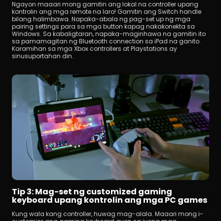
Ngayon maaari mong gamitin ang lokal na controller upang 
kontrolin ang mga remote na laro! Gamitin ang Switch handle 
bilang halimbawa. Napaka-abala ng pag-set up ng mga 
pairing settings para sa mga button kapag nakakonekta sa 
Windows. Sa kabaligtaran, napaka-maginhawa na gamitin ito 
sa pamamagitan ng Bluetooth connection sa iPad na ganito. 
Karamihan sa mga Xbox controllers at Playstations ay 
sinusuportahan din.
Tip 3: Mag-set ng customized gaming 
keyboard upang kontrolin ang mga PC games
Kung wala kang controller, huwag mag-alala. Maaari mong i-