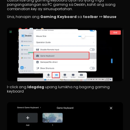
customize ang gaming keyboard ayon sa iyong mga 
pangangailangan sa PC gaming sa DeskIn, kahit ang isang 
combination key ay sinusuportahan.
Una, hanapin ang 
Gaming Keyboard
 sa 
toolbar >> Mouse
I-click ang 
Idagdag
 upang lumikha ng bagong gaming 
keyboard