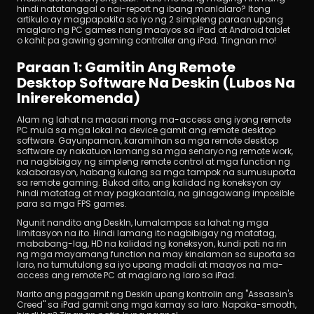
hindi natatanggal o nai-report ng ibang manlalaro? Itong 
artikulo ay magpapakita sa iyo ng 2 simpleng paraan upang 
maglaro ng PC games nang maayos sa iPad at Android tablet 
o kahit pa gawing gaming controller ang iPad. Tingnan mo!
Paraan 1: Gamitin Ang Remote 
Desktop Software Na Deskin (Lubos Na 
Inirerekomenda)
I-download
Alam ng lahat na maaari mong ma-access ang iyong remote 
PC mula sa mga lokal na device gamit ang remote desktop 
software. Gayunpaman, karamihan sa mga remote desktop 
software ay nakatuon lamang sa mga senaryo ng remote work, 
na nagbibigay ng simpleng remote control at mga function ng 
kolaborasyon, habang kulang sa mga tampok na sumusuporta 
sa remote gaming. Bukod dito, ang kalidad ng koneksyon ay 
hindi matatag at may pagkaantala, na ginagawang imposible 
para sa mga FPS games.
Ngunit nandito ang DeskIn, lumalampas sa lahat ng mga 
limitasyon na ito. Hindi lamang ito nagbibigay ng matatag, 
mababang-lag, HD na kalidad ng koneksyon, kundi pati na rin 
ng mga mayamang function na may kinalaman sa suporta sa 
laro, na tumutulong sa iyo upang madali at maayos na ma-
access ang remote PC at maglaro ng laro sa iPad.
Narito ang paggamit ng DeskIn upang kontrolin ang "Assassin's 
Creed" sa iPad gamit ang mga kamay sa laro. Napaka-smooth, 