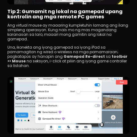
Tip 2: Gumamit ng lokal na gamepad upang 
kontrolin ang mga remote PC games
Ang virtual mouse ay maaaring kumpletuhin lamang ang ilang 
simpleng operasyon. Kung nais mo ng mas magandang 
karanasan sa laro, maaari mong gamitin ang lokal na 
gamepad.
Una, ikonekta ang iyong gamepad sa iyong iPad sa 
pamamagitan ng wired o wireless na mga pamamaraan; 
pagkatapos ay hanapin ang 
Gamepad Re-direct
 sa 
toolbar 
>> Mouse
 na seksyon, i-click at piliin ang iyong game controller 
sa listahan.