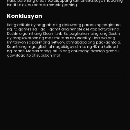
nasa parehong area network upang kumonekta, kaya maaaring 
hindi ito akma para sa remote gaming.
Konklusyon
Itong artikulo ay nagpakita ng dalawang paraan ng paglalaro 
ng PC games sa iPad - gamit ang remote desktop software na 
DeskIn o gamit ang Steam Link. Sa paghahambing, ang DeskIn 
ay magkakaroon ng mas mataas na usability. Una, walang 
limitasyon sa parehong network, at mababa ang pagkaantala. 
Kaunti ang mga glitch at nagbibigay din ito ng 4K na kalidad 
ng imahe. Maaari mong laruin ang anumang desktop game. I-
download ito at subukan mo!