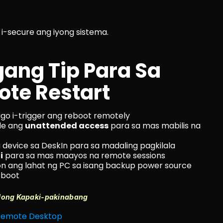
 i-secure ang iyong sistema.
ng Tip Para Sa 
te Restart
ago i-trigger ang reboot remotely
e ang 
unattended access
 para sa mas mabilis na 
 device sa DeskIn para sa madaling pagkilala
i
 para sa mas maayos na remote sessions
-on ang lahat ng PC sa isang backup power source 
 boot
Mong Kapaki-pakinabang
 Remote Desktop