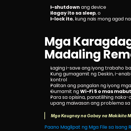
I-shutdown
 ang device
Ilagay ito sa sleep
, o
I-lock ito
, kung nais mong agad na
Mga Karagdaga
Madaling Remo
Laging i-save ang iyong trabaho b
Kung gumagamit ng Deskin, i-enabl
kontrol
Palitan ang pangalan ng iyong mga
Gumamit ng 
Wi-Fi 5 o mas mabut
Para sa opisina, panatilihing naka
upang maiwasan ang problema sa
Mga Kaugnay na Gabay na Makikita 
Paano Maglipat ng Mga File sa Isang