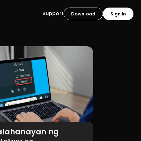
Support
Download
Sign In
alahanayan ng 