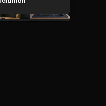
ilalaman
I-download