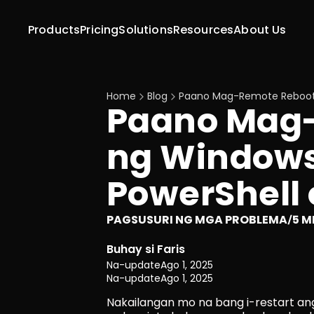
Products
Pricing
Solutions
Resources
About Us
Home
Blog
Paano Mag-Remote Reboot
Paano Mag-
ng Windows
PowerShell
PAGSUSURI NG MGA PROBLEMA
5 M
/
Buhay si Faris
Na-update
Ago 1, 2025
Na-update
Ago 1, 2025
Nakailangan mo na bang i-restart ang