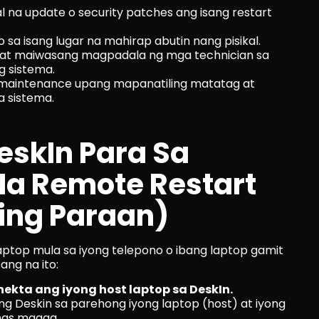
l na update o security patches ang isang restart 
sa isang lugar na mahirap abutin nang pisikal.
t maiwasang magpadala ng mga technician sa 
g sistema.
 maintenance upang mapanatiling matatag at 
 sistema.
skIn Para Sa 
Na Remote Restart 
ing Paraan)
aptop mula sa iyong telepono o ibang laptop gamit 
ng na ito:
kta ang iyong host laptop sa DeskIn.
ng Deskin sa parehong iyong laptop (host) at iyong 
mas maaga.