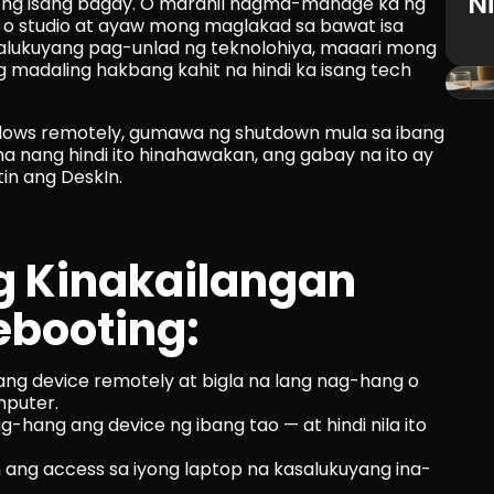
N
ng isang bagay. O marahil nagma-manage ka ng 
 o studio at ayaw mong maglakad sa bawat isa 
asalukuyang pag-unlad ng teknolohiya, maaari mong 
 madaling hakbang kahit na hindi ka isang tech 
ndows remotely, gumawa ng shutdown mula sa ibang 
a nang hindi ito hinahawakan, ang gabay na ito ay 
in ang DeskIn.
g Kinakailangan 
booting:
ng device remotely at bigla na lang nag-hang o 
mputer.
-hang ang device ng ibang tao — at hindi nila ito 
n ang access sa iyong laptop na kasalukuyang ina-