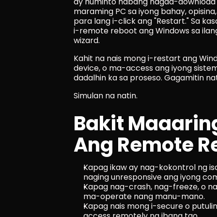
ay huminto habang nagda-download 
maraming PC sa iyong bahay, opisina,
para lang i-click ang "Restart." Sa k
i-remote reboot ang Windows sa ilang
wizard.
Kahit na nais mong i-restart ang Wi
device, o ma-access ang iyong sistem
dadalhin ka sa proseso. Gagamitin nat
Simulan na natin.
Bakit Maaarin
Ang Remote Re
Kapag ikaw ay nag-kokontrol ng isa
naging unresponsive ang iyong co
Kapag nag-crash, nag-freeze, o nag
ma-operate nang manu-mano.
Kapag nais mong i-secure o putuli
access remotely ng ibang tao.