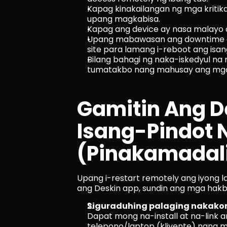
Kapag kinakailangan ng mga kritika
upang magkabisa.
Kapag ang device ay nasa malayo o 
Upang mabawasan ang downtime a
site para lamang i-reboot ang isan
Bilang bahagi ng naka-iskedyul na
tumatakbo nang mahusay ang mga
Gamitin Ang De
Isang-Pindot 
(pinakamadal
Upang i-restart remotely ang iyong l
ang Deskin app, sundin ang mga hakba
Siguraduhing palaging nakakone
Dapat mong na-install at na-link a
telepono/laptop (kliyente) nang 