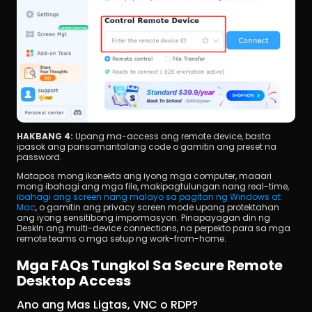
HAKBANG 4:
 Upang ma-access ang remote device, basta 
ipasok ang pansamantalang code o gamitin ang preset na 
password.
Matapos mong ikonekta ang iyong mga computer, maaari 
mong ibahagi ang mga file, makipagtulungan nang real-time, 
ibahagi ang screen nang malayo sa pagitan ng Windows at 
Mac
, o gamitin ang privacy screen mode upang protektahan 
ang iyong sensitibong impormasyon. Pinapayagan din ng 
DeskIn ang multi-device connections, na perpekto para sa mga 
remote teams o mga setup ng work-from-home.
Mga FAQs Tungkol Sa Secure Remote 
Desktop Access
Ano ang Mas Ligtas, VNC o RDP? 