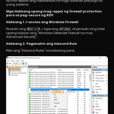
na ma-exploit ang nakalantad na mga daanan patungo sa 
iyong sistema.
Mga Hakbang upang mag-apply ng firewall protection 
para sa pag-secure ng RDP:
Hakbang 1. I-access ang Windows Firewall 
Pindutin ang 
, i-type ang 
, at pindutin ang Enter 
Win + R
wf.msc
upang buksan ang "Windows Defender Firewall na may 
Advanced Security".
Hakbang 2. Paganahin ang Inbound Rule 
Piliin ang "Inbound Rules" sa kaliwang pane.