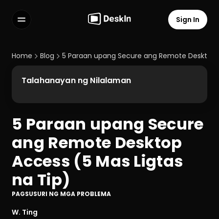
Sign In
Features
FAQs
Home
Blog
5 Paraan upang Secure ang Remote Desktop A
Select Language
Talahanayan ng Nilalaman
5 Paraan upang Secure 
Terms of Service
ang Remote Desktop 
Privacy Policy
Access (5 Mas Ligtas 
na Tip)
PAGSUSURI NG MGA PROBLEMA
W. Ting