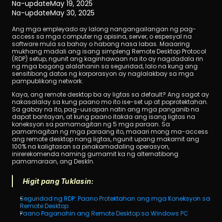
Na-update
May 19, 2025
Na-update
May 30, 2025
Ang mga empleyado ay lalong nangangailangan ng pag-
access sa mga computer ng opisina, server, o espesyal na 
software mula sa bahay o habang nasa labas. Maaaring 
mukhang madali ang isang simpleng Remote Desktop Protocol 
(RDP) setup, ngunit ang kaginhawaan na ito ay nagdadala rin 
ng mga bagong alalahanin sa seguridad, lalo na kung ang 
sensitibong datos ng korporasyon ay naglalakbay sa mga 
I-download
pampublikong network.
Kaya, ang remote desktop ba ay ligtas sa default? Ang sagot ay 
nakasalalay sa kung paano mo ito ise-set up at poprotektahan. 
Sa gabay na ito, pag-uusapan natin ang mga panganib na 
dapat bantayan, at kung paano itakda ang isang ligtas na 
koneksyon sa pamamagitan ng 5 mga paraan. Sa 
pamamagitan ng mga paraang ito, maaari mong ma-access 
ang remote desktop nang ligtas, ngunit upang makamit ang 
100% na kaligtasan sa pinakamadaling operasyon, 
inirerekomenda naming gumamit ka ng alternatibong 
pamamaraan, ang DeskIn.
Higit pang Tuklasin:
Seguridad ng RDP: Paano Protektahan ang mga Koneksyon sa 
Remote Desktop
Paano Paganahin ang Remote Desktop sa Windows PC