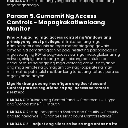
HAKBANG 6:
 I-restart ang iyong computer upang ilapat ang 
mga pagbabago.
Paraan 5. Gumamit Ng Access 
Controls - Mapagkakatiwalaang 
Monitor
Pinapatupad ng mga access control ng Windows ang 
prinsipyong least privilege
, nililimitahan ang mga 
administrator accounts sa mga mahahalagang gawain 
lamang. Sa pamamagitan ng pag-restrict ng pagbabago sa 
mga setting ng RDP at pag-access sa mga mapagkukunan ng 
network, pinipigilan nila ang mga sobrang pahintulot na 
account mula sa pagiging mga vector ng atake—tinitiyak na 
ang mga remote na gumagamit ay nag-ooperate na may 
minimal na pahintulot maliban kung tahasang itataas para sa 
mga tiyak na aksyon.
Mga Hakbang upang i-configure ang User Account 
Control para sa seguridad sa pag-access sa remote 
desktop:
HAKBANG 1:
 Buksan ang Control Panel → Start menu → i-type 
ang "Control Panel" → Pindutin. 
HAKBANG 2:
 Mag-navigate sa System and Security → Security 
and Maintenance → "Change User Account Control settings".
HAKBANG 3 I-adjust ang slider sa isa sa mga antas na ito: