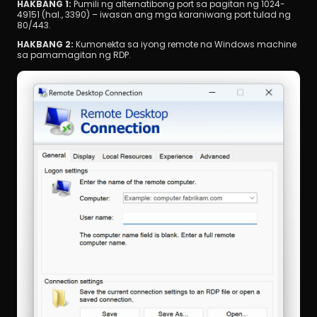
HAKBANG 1: 
Pumili ng alternatibong port sa pagitan ng 1024-
49151 (hal., 3390) – iwasan ang mga karaniwang port tulad ng 
80/443.
HAKBANG 2:
 Kumonekta sa iyong remote na Windows machine 
sa pamamagitan ng RDP.