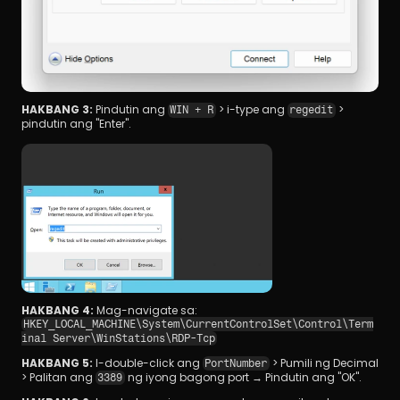
HAKBANG 3:
 Pindutin ang 
 > i-type ang 
 > 
WIN + R
regedit
pindutin ang "Enter".
HAKBANG 4:
 Mag-navigate sa: 
HKEY_LOCAL_MACHINE\System\CurrentControlSet\Control\Term
inal Server\WinStations\RDP-Tcp
HAKBANG 5:
 I-double-click ang 
 > Pumili ng Decimal 
PortNumber
> Palitan ang 
 ng iyong bagong port → Pindutin ang "OK".
3389