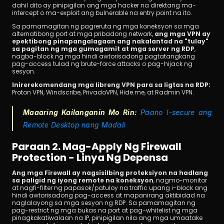
dahil dito ay pinipigilan ang mga hacker na direktang ma-
intercept o ma-exploit ang bulnerable na entry point na ito.
Sa pamamagitan ng pagreruta ng mga koneksyon sa mga 
alternatibong port at mga pribadong network, 
ang mga VPN ay 
epektibong pinapangalagaan ang nakalantad na "tulay" 
sa pagitan ng mga gumagamit at mga server ng RDP
, 
nagba-block ng mga hindi awtorisadong pagtatangkang 
pag-access tulad ng brute-force attacks o pag-hijack ng 
sesyon.
Inirerekomendang mga libreng VPN para sa ligtas na RDP: 
Proton VPN, Windscribe, PrivadoVPN, Hide.me, at Radmin VPN.
Maaaring Kailanganin Mo Rin: 
Paano I-secure ang 
Remote Desktop nang Madali
Paraan 2. Mag-Apply Ng Firewall 
Protection - Linya Ng Depensa
Ang mga Firewall ay nagsisilbing proteksiyon na hadlang 
sa paligid ng iyong remote na koneksyon
, nagmo-monitor 
at nagfi-filter ng papasok/patuloy na traffic upang i-block ang 
hindi awtorisadong pag-access at mapanirang aktibidad na 
naglalayong sa mga sesyon ng RDP. Sa pamamagitan ng 
pag-restrict ng mga bukas na port at pag-whitelist ng mga 
pinagkakatiwalaan na IP, pinipigilan nila ang mga umaatake 