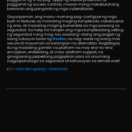
paggamit ng access controls, maaari mong makabuluhang 
bawasan ang panganib ng mga cyberattacks.
Gayunpaman, ang manu-manong pag-configure ng mga 
built-in features ay maaaring maging kumplikado, nakakaubos 
ng oras, at maaaring maging bulnerable sa mga puwang sa 
seguridad. Sa halip na harapin ang mga kumplikadong setting 
ng seguridad nang mag-isa, isaalang-alang ang pagpili ng 
isang solusyon tulad ng 
DeskIn
, na nag-aalok ng isang mas 
secure at mayaman sa katangian na alternatibo. Nagbibigay 
ito ng madaling gamitin na platform na may end-to-end 
encryption, whitelisting, at cross-platform support, na 
ginagawang perpektong pagpipilian para sa sinumang 
nagpapahalaga sa seguridad at kahusayan sa remote work!
👉 
I-click dito upang i-download