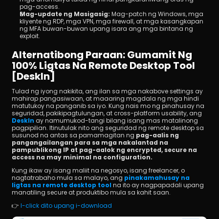
pag-access.
Mag-update ng Masigasig:
 Mag-patch ng Windows, mga 
kliyente ng RDP, mga VPN, mga firewall, at mga kasangkapan 
ng MFA buwan-buwan upang isara ang mga bintana ng 
exploit.
Alternatibong Paraan: Gumamit Ng 
100% Ligtas Na Remote Desktop Tool 
[DeskIn]
Tulad ng iyong nakikita, ang ilan sa mga nakabove settings ay 
mahirap pangasiwaan, at maaaring magdala ng mga hindi 
matutukoy na panganib sa iyo. Kung nais mo ng pinahusay na 
seguridad, pakikipagtulungan, at cross-platform usability, ang 
DeskIn
 ay namumukod-tangi bilang isang mas matalinong 
pagpipilian. Itinutulak nito ang seguridad ng remote desktop sa 
susunod na antas sa pamamagitan ng 
pag-aalis ng 
pangangailangan para sa mga nakalantad na 
pampublikong IP at pag-aalok ng encrypted, secure na 
access na may minimal na configuration.
Kung ikaw ay isang maliit na negosyo, isang freelancer, o 
nagtatrabaho mula sa malayo, ang 
pinakamahusay na 
ligtas na remote desktop tool
na ito ay nagpapadali upang 
manatiling secure at produktibo mula sa kahit saan.
👉 
I-click dito upang i-download