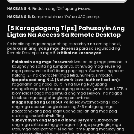
HAKBANG 4:
 Pindutin ang "OK" upang i-save.
HAKBANG 5:
 Kumpirmahin sa "Oo" sa UAC prompt.
[5 Karagdagang Tips] Pahusayin Ang 
Ligtas Na Access Sa Remote Desktop
Sa kabila ng mga pangunahing estratehiya na aming tinakil, 
palakasin ang iyong mga depensa
 para sa seguridad ng 
Remote Desktop sa mga 
5 kritikal na kasanayan
:
Palakasin ang mga Password:
 Iwasan ang mga personal o 
kaugnay na salita ng kumpanya, at huwag mag-reuse ng 
mga password sa iba't ibang pag-login. Gumamit ng halo-
halong 12+ na character (mga letra, numero, simbolo).
Ipapatupad ang NLA (Network Level Authentication):
Paganahin ang naka-built-in na NLA ng RDP upang 
mangailangan ng karagdagang patunay (smart card, OTP, o 
biometrics) bago magsimula ang mga sesyon—na nagba-
block sa mga pagtatangkang brute-force.
Magpatupad ng Lockout Policies:
 Awtomatikong i-lock 
ang mga account pagkatapos ng 3-5 nabigong mga 
pagtatangkang pag-login upang pigilan ang mga pag-
atake ng credential-stuffing.
Subaybayan ang Mga Aktibong Sesyon:
 Subaybayan 
ang mga aktibidad ng gumagamit (mga pag-login, mga 
utos, mga paglipat ng file) sa real-time upang matukoy ang 
mga anomaliya tulad ng hindi pangkaraniwang oras ng 