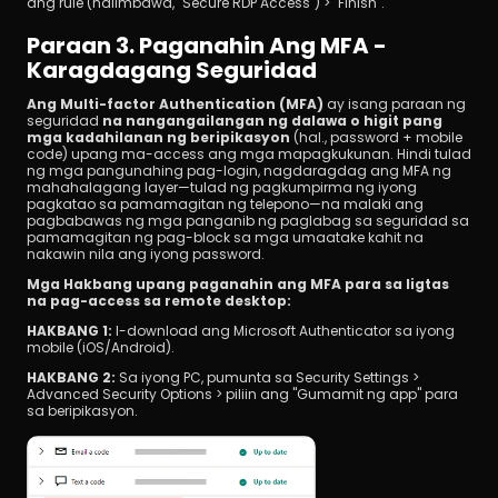
ang rule (halimbawa, "Secure RDP Access") > "Finish".
Paraan 3. Paganahin Ang MFA - 
Karagdagang Seguridad
Ang Multi-factor Authentication (MFA)
 ay isang paraan ng 
seguridad 
na nangangailangan ng dalawa o higit pang 
mga kadahilanan ng beripikasyon
 (hal., password + mobile 
code) upang ma-access ang mga mapagkukunan. Hindi tulad 
ng mga pangunahing pag-login, nagdaragdag ang MFA ng 
mahahalagang layer—tulad ng pagkumpirma ng iyong 
pagkatao sa pamamagitan ng telepono—na malaki ang 
pagbabawas ng mga panganib ng paglabag sa seguridad sa 
pamamagitan ng pag-block sa mga umaatake kahit na 
nakawin nila ang iyong password.
Mga Hakbang upang paganahin ang MFA para sa ligtas 
na pag-access sa remote desktop:
HAKBANG 1: 
I-download ang Microsoft Authenticator sa iyong 
mobile (iOS/Android).
HAKBANG 2:
 Sa iyong PC, pumunta sa Security Settings > 
Advanced Security Options > piliin ang "Gumamit ng app" para 
sa beripikasyon.