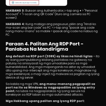
HAKBANG 3:
 Buksan ang Authenticator, i-tap ang 
+
 > "Personal 
Account" > "I-scan ang QR Code" (ituro ang camera sa PC 
screen).
HAKBANG 4: 
Kung mabigo ang pagsusuri, piliin ang "Hindi ko 
ma-scan ang bar code" sa PC > i-tap ang "Ipasok ang code 
nang manu-mano" sa mobile > ipasok ang code na nabuo ng 
PC.
Paraan 4. Palitan Ang RDP Port - 
Panlabas Na Mandirigma
Ang default na RDP port (3389) ay likas na hindi ligtas
 – ito 
ay isang pampublikong kilalang panlabas na gateway na 
patuloy na sinisiyasat ng mga umaatake para sa mga 
bulnerabilidad. Ang mga mapanganib na aktor ay umaabot 
dito upang ma-intercept ang mga koneksyon, magnakaw ng 
mga kredensyal, o mag-inject ng malware sa pagitan ng iyong 
device at ng server.
Sa kabila ng mga VPN, 
ang manu-manong pagpapalit sa 
port na ito sa Windows ay nagpapadilim sa iyong entry 
point
, na lubos na nagpapalakas ng iyong secure na 
koneksyon sa RDP laban sa mga automated attacks.
Mga Hakbang upang palitan ang iyong RDP port: