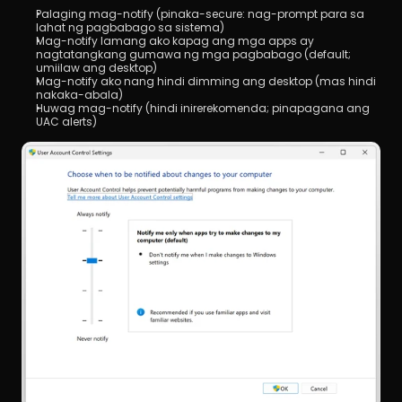
Palaging mag-notify (pinaka-secure: nag-prompt para sa 
lahat ng pagbabago sa sistema)
Mag-notify lamang ako kapag ang mga apps ay 
nagtatangkang gumawa ng mga pagbabago (default; 
umiilaw ang desktop)
Mag-notify ako nang hindi dimming ang desktop (mas hindi 
nakaka-abala)
Huwag mag-notify (hindi inirerekomenda; pinapagana ang 
UAC alerts)