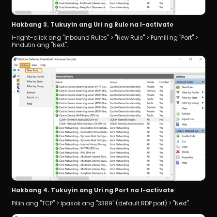
Hakbang 3. Tukuyin ang Uri ng Rule na I-activate 
I-right-click ang "Inbound Rules" > "New Rule" > Pumili ng "Port" > 
Pindutin ang "Next".
Hakbang 4. Tukuyin ang Uri ng Port na I-activate 
Piliin ang "TCP" > Ipasok ang "3389" (default RDP port) > "Next".