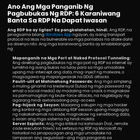
Ano Ang Mga Panganib Ng 
Pagbubukas Ng RDP: 6 Karaniwang 
Banta Sa RDP Na Dapat Iwasan
Ang RDP ba ay ligtas? Sa pangkalahatan, hindi.
 Ang RDP, na 
pinagsama bilang 
Windows App
 ngayon, ay isang transport 
protocol na likas na bulnerable sa mga panlabas na atake dahil 
sa disenyo nito. Ang mga karaniwang banta ay kinabibilangan 
ng:
Mapanganib na Mga Port at Naked Protocol Tunneling:
Ang direktang pagbubukas ng mga port ng RDP sa internet ay 
lumikha ng isang bukas na tulay para sa mga umaatake 
upang ma-intercept ang data, mag-inject ng malware, o 
magsagawa ng mapangwasak na DDoS attacks.
Paulit-ulit at Mahinahong Passwords:
 Ang mga simpleng 
o muling ginamit na kredensyal (tulad ng mga password ng 
email o social media) ay madaling ma-crack o magnakaw 
sa pamamagitan ng brute-force attacks, na nagbibigay ng 
agarang hindi awtorisadong pag-access.
Pag-hijack ng Sesyon:
 Maaaring sakupin ng mga hacker 
ang kontrol ng mga aktibong RDP session upang maglagay 
ng nakakahamak na code, magnakaw ng sensitibong data, 
o sirain ang mga sistema ng hindi makita.
Server Exploits:
 Ang mga kritikal na kahinaan (hal., remote 
code execution flaws) sa serbisyo ng RDP ng Microsoft ay 
historikal na pinapayagan ang mga umaatake na 
lampasan ang seguridad—ang mga panganib sa 