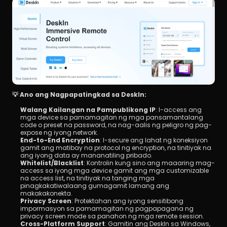
💡 Ano ang Nagpapatingkad sa DeskIn:
Walang Kailangan na Pampublikong IP
: I-access ang 
mga device sa pamamagitan ng mga pansamantalang 
code o preset na password, na nag-aalis ng peligro ng pag-
expose ng iyong network.
End-to-End Encryption
: I-secure ang lahat ng koneksiyon 
gamit ang matibay na protocol ng encryption, na tinitiyak na 
ang iyong data ay mananatiling pribado.
Whitelist/Blacklist
: Kontrolin kung sino ang maaaring mag-
access sa iyong mga device gamit ang mga customizable 
na access list, na tinitiyak na tanging mga 
pinagkakatiwalaang gumagamit lamang ang 
makakakonekta.
Privacy Screen
: Protektahan ang iyong sensitibong 
impormasyon sa pamamagitan ng pagpapagana ng 
privacy screen mode sa panahon ng mga remote session.
Cross-Platform Support
: Gamitin ang DeskIn sa Windows, 