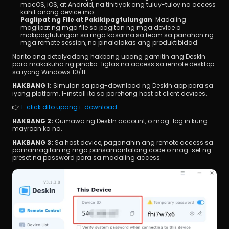
macOS, iOS, at Android, na tinitiyak ang tuluy-tuloy na access 
kahit anong device mo.
Paglipat ng File at Pakikipagtulungan
: Madaling 
maglipat ng mga file sa pagitan ng mga device o 
makipagtulungan sa mga kasama sa team sa panahon ng 
mga remote session, na pinalalakas ang produktibidad.
Narito ang detalyadong hakbang upang gamitin ang DeskIn 
para makakuha ng pinaka-ligtas na access sa remote desktop 
sa iyong Windows 10/11.
HAKBANG 1: 
Simulan sa pag-download ng DeskIn app para sa 
iyong platform. I-install ito sa parehong host at client devices.
👉 
I-click dito upang i-download
HAKBANG 2: 
Gumawa ng DeskIn account, o mag-log in kung 
mayroon ka na.
HAKBANG 3: 
Sa host device, paganahin ang remote access sa 
pamamagitan ng mga pansamantalang code o mag-set ng 
preset na password para sa madaling access.