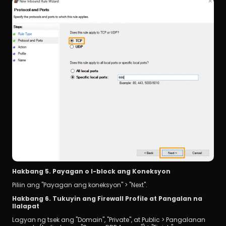
Hakbang 5. Payagan o I-block ang Koneksyon 
Piliin ang "Payagan ang koneksyon" > "Next".
Hakbang 6. Tukuyin ang Firewall Profile at Pangalan na 
Ilalapat 
Lagyan ng tsek ang "Domain", "Private", at Public > Pangalanan 