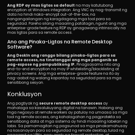
Ang RDP ay mas ligtas sa default
 na may katutubong 
encryption at Windows integration. Ang VNC ay nag-transmit ng 
data na hindi naka-encrypt out-of-the-box, na 
nangangailangan ng karagdagang mga tool para sa 
seguridad. Pareho silang maaaring patatagin, ngunit ang mga 
enterprise-grade feature ng RDP ay ginagawang intrinsically na 
mas ligtas para sa remote access.
Ano ang Pinaka-Ligtas na Remote Desktop 
Software?
Ang DeskIn ang ranggo bilang pinaka-ligtas para sa 
remote access, na tinatanggal ang mga panganib sa 
pag-expose ng pampublikong IP.
 Pinagsasama nito ang 
end-to-end encryption na may IP whitelisting/blacklisting at 
privacy screens. Ang mga enterprise-grade feature na ito ay 
nag-aabot ng walang kapantay na seguridad para sa mga 
sensitibong sesyon.
Konklusyon
Ang pagtiyak ng 
secure remote desktop access
 ay 
mahalaga sa kasalukuyang digital na tanawin. Habang ang 
mga negosyo at remote workers ay patuloy na umaasa sa mga 
tool ng remote access, ang kahalagahan ng pagprotekta sa 
sensitibong data at mga sistema ay hindi maaaring labelan ng 
labis. Sa pamamagitan ng pagsunod sa mga pinakamahusay 
na kasanayan para sa seguridad ng remote desktop, tulad ng 
paggamit ng VPNs, pag-apply ng firewall protection, at 