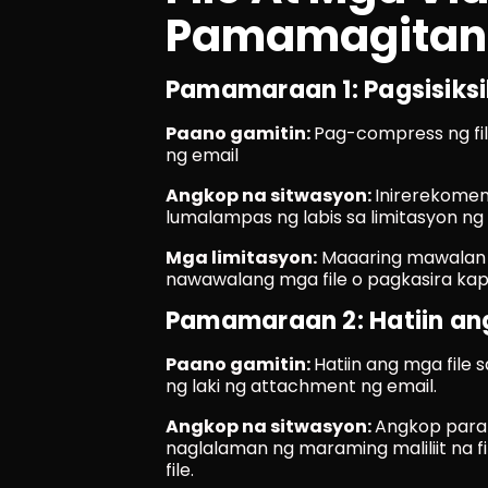
Pamamagitan 
Pamamaraan 1: Pagsisiksi
Paano gamitin: 
Pag-compress ng file
ng email
Angkop na sitwasyon: 
Inirerekomend
lumalampas ng labis sa limitasyon ng l
Mga limitasyon:
 Maaaring mawalan n
nawawalang mga file o pagkasira kap
Pamamaraan 2: Hatiin ang
Paano gamitin: 
Hatiin ang mga file 
ng laki ng attachment ng email.
Angkop na sitwasyon: 
Angkop para 
naglalaman ng maraming maliliit na fi
file.