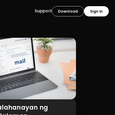
Support
Download
Sign In
alahanayan ng 