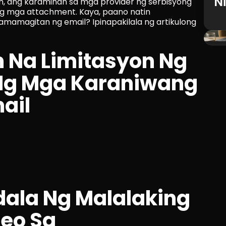
N
 ang karamihan sa mga provider ng serbisyong 
ng mga attachment. Kaya, paano natin 
amamagitan ng email? Ipinapakilala ng artikulong 
Na Limitasyon Ng 
 Ng Mga Karaniwang 
ail
la Ng Malalaking 
eo Sa 