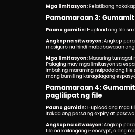
Mga limitasyon: 
Relatibong nakaka
Pamamaraan 3: Gumamit 
Paano gamitin: 
I-upload ang file sa 
Angkop na sitwasyon: 
Angkop para 
masiguro na hindi mababawasan ang ka
Mga limitasyon: 
Maaaring tumagal n
Palaging may mga limitasyon sa espa
imbak ng maraming naipadalang file
mong bumili ng karagdagang espasyo
Pamamaraan 4: Gumamit n
paglilipat ng file
Paano gamitin:
 I-upload ang mga fil
itakda ang petsa ng expiry at password
Angkop na sitwasyon: 
Angkop para 
file na kailangang i-encrypt, o ang 