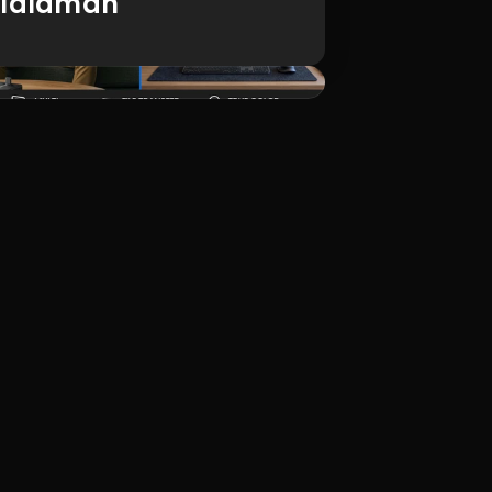
ilalaman
I-download