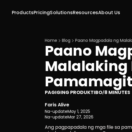
Products
Pricing
Solutions
Resources
About Us
Home
Blog
Paano Magpadala ng Malala
Paano Magp
Malalaking F
Pamamagita
PAGIGING PRODUKTIBO
8 MINUTES
/
Faris Alive
Na-update
May 1, 2025
Na-update
Mar 27, 2026
Ang pagpapadala ng mga file sa pam