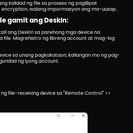
g kalidad ng file sa proseso ng paglilipat
 encryption, walang impormasyon ang ma-uusap.
le gamit ang DeskIn:
stall ang DeskIn sa parehong mga device na 
ile. Magrehistro ng libreng account at mag-log 
device sa unang pagkakataon, kailangan mo ng pag-
guridad ng iyong account.
ng file-receiving device sa "Remote Control" >> 