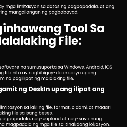
ay mga limitasyon sa datos ng pagpapadala, at ang 
ing mangailangan ng pagbabayad.
inhawang Tool Sa 
alalaking File: 
software na sumusuporta sa Windows, Android, iOS 
g file nito ay nagbibigay-daan sa iyo upang 
a paglilipat ng malalaking file.
it ng DeskIn upang ilipat ang 
mitasyon sa laki ng file, format, o dami, at maaari 
ng file sa isang beses.
g pagpapadala, nag-uupload at nag-save nang 
a magpadala ng mga file sa itinakdang lokasyon.