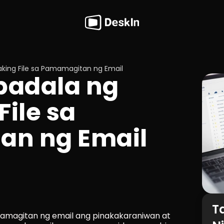
king File sa Pamamagitan ng Email
adala ng 
ile sa 
n ng Email
T
amagitan ng email ang pinakakaraniwan at 