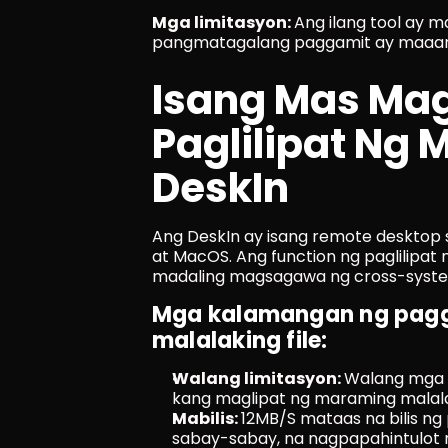
Mga limitasyon: 
Ang ilang tool ay m
pangmatagalang paggamit ay maaar
Isang Mas Mag
Paglilipat Ng M
DeskIn
Ang DeskIn ay isang remote desktop 
at MacOS. Ang function ng paglilipat n
madaling magsagawa ng cross-system n
Mga kalamangan ng paggam
malalaking file:
Walang limitasyon: 
Walang mga li
kang maglipat ng maraming malalaki
Mabilis: 
12MB/S mataas na bilis n
sabay-sabay, na nagpapahintulot n