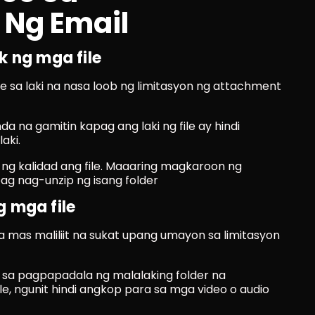
Ng Email
k ng mga file
 sa laki na nasa loob ng limitasyon ng attachment 
a na gamitin kapag ang laki ng file ay hindi 
aki.
g kalidad ang file. Maaaring magkaroon ng 
ag nag-unzip ng isang folder
 mga file
sa mas maliliit na sukat upang umayon sa limitasyon 
sa pagpapadala ng malalaking folder na 
le, ngunit hindi angkop para sa mga video o audio 