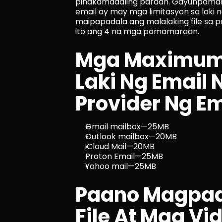
pinakamadaling paraan. Gayunpaman,
email ay may mga limitasyon sa laki 
maipapadala ang malalaking file sa p
ito ang 4 na mga pamamaraan.
Mga Maximum 
Laki Ng Email
Provider Ng Em
Gmail mailbox—25MB
Outlook mailbox—20MB
iCloud Mail—20MB
Proton Email—25MB
Yahoo mail—25MB
Paano Magpada
File At Mga Vid