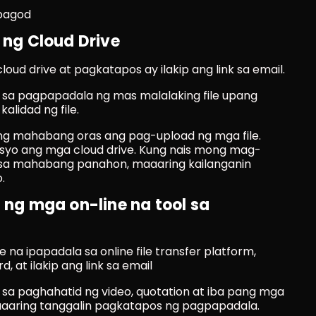
pagod
ng Cloud Drive
cloud drive at pagkatapos ay ilakip ang link sa email.
sa pagpapadala ng mas malalaking file upang 
lidad ng file.
g mahabang oras ang pag-upload ng mga file. 
syo ang mga cloud drive. Kung nais mong mag-
 sa mahabang panahon, maaaring kailanganin 
.
g mga on-line na tool sa 
e na ipapadala sa online file transfer platform, 
, at ilakip ang link sa email
sa paghahatid ng video, quotation at iba pang mga 
maaaring tanggalin pagkatapos ng pagpapadala.