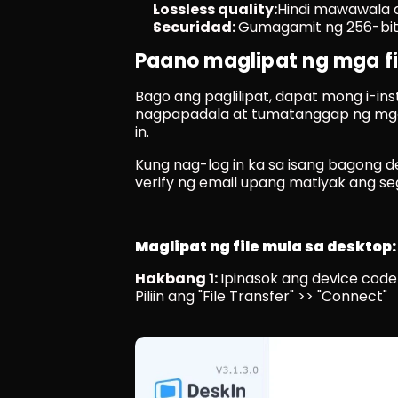
Lossless quality:
Hindi mawawala an
Securidad: 
Gumagamit ng 256-bit
Paano maglipat ng mga fi
Bago ang paglilipat, dapat mong i-in
nagpapadala at tumatanggap ng mga f
in.
Kung nag-log in ka sa isang bagong 
verify ng email upang matiyak ang se
Maglipat ng file mula sa desktop:
Hakbang 1: 
Ipinasok ang device code 
Piliin ang "File Transfer" >> "Connect"