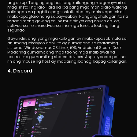
ang setup. Tanging ang host ang kailangang magmay-ari at 
mag-install ng laro. Para sa iba pang mga manlalaro, walang 
kailangan na pagbili o pag-install; lahat ay makakapasok at 
makakapaglaro nang sabay-sabay. Nangangahulugan ito na 
maaari mong gawing online multiplayer ang couch co-op, 
split-screen, o shared-screen na mga laro sa loob ng ilang 
segundo.
Gayundin, ang iyong mga kaibigan ay makakapasok mula sa 
anumang lokasyon dahil ito ay gumagana sa maraming 
sistema: Windows, macOS, Linux, iOS, Android, at Steam Deck. 
Maaaring gumamit ang mga tao ng mga indibidwal na 
controller o gumamit ng shared devices. Ang keyboard pati na 
rin ang mouse ng host ay maaaring ibahagi kapag kailangan.
4. Discord