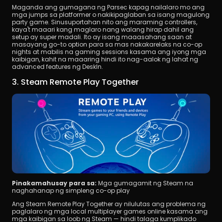
Maganda ang gumagana ng Parsec kapag nailalaro mo ang 
mga jumps sa platformer o nakikipaglaban sa isang magulong 
party game. Sinusuportahan nito ang maraming controllers, 
kaya't maaari kang maglaro nang walang hirap dahil ang 
setup ay super madali. Ito ay isang maaasahang saan at 
masayang go-to option para sa mas nakakarelaks na co-op 
nights at mabilis na gaming sessions kasama ang iyong mga 
kaibigan, kahit na maaaring hindi ito nag-aalok ng lahat ng 
advanced features ng DeskIn.
3. Steam Remote Play Together
Pinakamahusay para sa:
 Mga gumagamit ng Steam na 
naghahanap ng simpleng co-op play
Ang Steam Remote Play Together ay nilulutas ang problema ng 
paglalaro ng mga local multiplayer games online kasama ang 
mga kaibigan sa loob ng Steam — hindi talaga kumplikado 