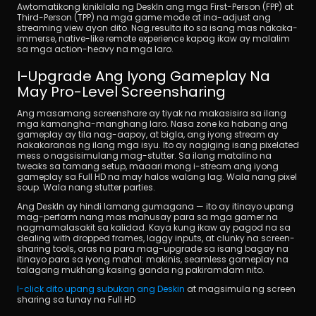
Awtomatikong kinikilala ng DeskIn ang mga First-Person (FPP) at 
Third-Person (TPP) na mga game mode at ina-adjust ang 
streaming view ayon dito. Nag.resulta ito sa isang mas nakaka-
immerse, native-like remote experience kapag ikaw ay malalim 
sa mga action-heavy na mga laro.
I-Upgrade Ang Iyong Gameplay Na 
May Pro-Level Screensharing
Ang masamang screenshare ay tiyak na makasisira sa ilang 
mga kamangha-manghang laro. Nasa zone ka habang ang 
gameplay ay tila nag-aapoy, at bigla, ang iyong stream ay 
nakakaranas ng ilang mga isyu. Ito ay nagiging isang pixelated 
mess o nagsisimulang mag-stutter. Sa ilang matalino na 
tweaks sa tamang setup, maaari mong i-stream ang iyong 
gameplay sa Full HD na may halos walang lag. Wala nang pixel 
soup. Wala nang stutter parties.
Ang DeskIn ay hindi lamang gumagana — ito ay itinayo upang 
mag-perform nang mas mahusay para sa mga gamer na 
nagmamalasakit sa kalidad. Kaya kung ikaw ay pagod na sa 
dealing with dropped frames, laggy inputs, at clunky na screen-
sharing tools, oras na para mag-upgrade sa isang bagay na 
itinayo para sa iyong mahal: makinis, seamless gameplay na 
talagang mukhang kasing ganda ng pakiramdam nito.
I-click dito upang subukan ang Deskin
 at magsimula ng screen 
sharing sa tunay na Full HD