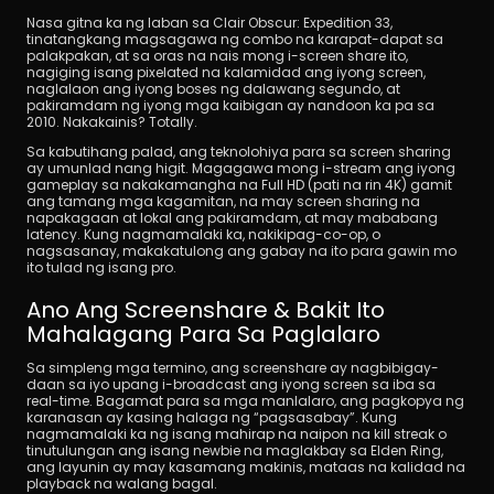
Nasa gitna ka ng laban sa Clair Obscur: Expedition 33, 
tinatangkang magsagawa ng combo na karapat-dapat sa 
palakpakan, at sa oras na nais mong i-screen share ito, 
nagiging isang pixelated na kalamidad ang iyong screen, 
naglalaon ang iyong boses ng dalawang segundo, at 
pakiramdam ng iyong mga kaibigan ay nandoon ka pa sa 
2010. Nakakainis? Totally.
Sa kabutihang palad, ang teknolohiya para sa screen sharing 
ay umunlad nang higit. Magagawa mong i-stream ang iyong 
I-download
gameplay sa nakakamangha na Full HD (pati na rin 4K) gamit 
ang tamang mga kagamitan, na may screen sharing na 
napakagaan at lokal ang pakiramdam, at may mababang 
latency. Kung nagmamalaki ka, nakikipag-co-op, o 
nagsasanay, makakatulong ang gabay na ito para gawin mo 
ito tulad ng isang pro.
Ano Ang Screenshare & Bakit Ito 
Mahalagang Para Sa Paglalaro
Sa simpleng mga termino, ang screenshare ay nagbibigay-
daan sa iyo upang i-broadcast ang iyong screen sa iba sa 
real-time. Bagamat para sa mga manlalaro, ang pagkopya ng 
karanasan ay kasing halaga ng “pagsasabay”. Kung 
nagmamalaki ka ng isang mahirap na naipon na kill streak o 
tinutulungan ang isang newbie na maglakbay sa Elden Ring, 
ang layunin ay may kasamang makinis, mataas na kalidad na 
playback na walang bagal.