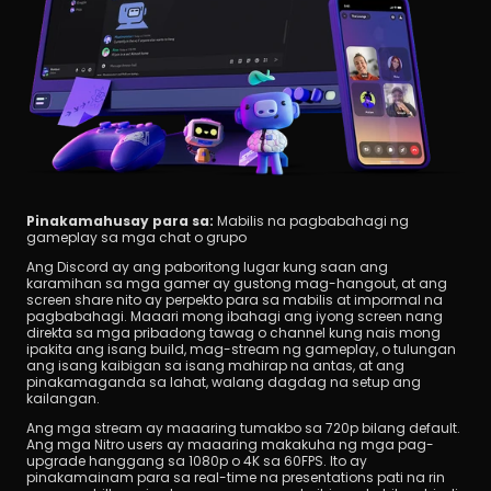
Pinakamahusay para sa:
 Mabilis na pagbabahagi ng 
gameplay sa mga chat o grupo
Ang Discord ay ang paboritong lugar kung saan ang 
karamihan sa mga gamer ay gustong mag-hangout, at ang 
screen share nito ay perpekto para sa mabilis at impormal na 
pagbabahagi. Maaari mong ibahagi ang iyong screen nang 
direkta sa mga pribadong tawag o channel kung nais mong 
ipakita ang isang build, mag-stream ng gameplay, o tulungan 
ang isang kaibigan sa isang mahirap na antas, at ang 
pinakamaganda sa lahat, walang dagdag na setup ang 
kailangan.
Ang mga stream ay maaaring tumakbo sa 720p bilang default. 
Ang mga Nitro users ay maaaring makakuha ng mga pag-
upgrade hanggang sa 1080p o 4K sa 60FPS. Ito ay 
pinakamainam para sa real-time na presentations pati na rin 