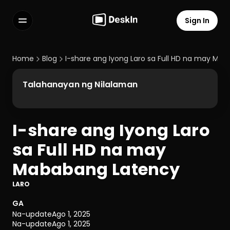
Sign In
Features
FAQs
Home
Blog
I-share ang Iyong Laro sa Full HD na may Ma
Select Language
Talahanayan ng Nilalaman
I-share ang Iyong Laro 
Terms of Service
sa Full HD na may 
Privacy Policy
Mababang Latency
LARO
GA
Na-update
Ago 1, 2025
Na-update
Ago 1, 2025