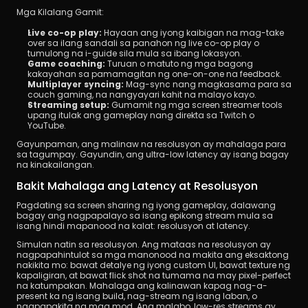
Mga Kilalang Gamit:
Live co-op play:
 Hayaan ang iyong kaibigan na mag-take 
over sa ilang sandali sa panahon ng live co-op play o 
tumulong na i-guide sila mula sa ibang lokasyon.
Game coaching:
 Turuan o matuto ng mga bagong 
kakayahan sa pamamagitan ng one-on-one na feedback.
Multiplayer syncing:
 Mag-sync nang magkasama para sa 
couch gaming, na nangyayari kahit na malayo kayo.
Streaming setup:
 Gumamit ng mga screen streamer tools 
upang itulak ang gameplay nang direkta sa Twitch o 
YouTube.
Gayunpaman, ang malinaw na resolusyon ay mahalaga para 
sa tagumpay. Gayundin, ang ultra-low latency ay isang bagay 
na kinakailangan.
Bakit Mahalaga ang Latency at Resolusyon
Pagdating sa screen sharing ng iyong gameplay, dalawang 
bagay ang nagpapalayo sa isang epikong stream mula sa 
isang hindi mapanood na kalat: resolusyon at latency.
Simulan natin sa resolusyon. Ang mataas na resolusyon ay 
nagpapahintulot sa mga manonood na makita ang eksaktong 
nakikita mo: bawat detalye ng iyong custom UI, bawat texture ng 
kapaligiran, at bawat flick shot na tumama na may pixel-perfect 
na katumpakan. Mahalaga ang kalinawan kapag nag-a-
present ka ng isang build, nag-stream ng isang laban, o 
nagpapakita ng mga mod. Ang malabo, low-res streams ay 