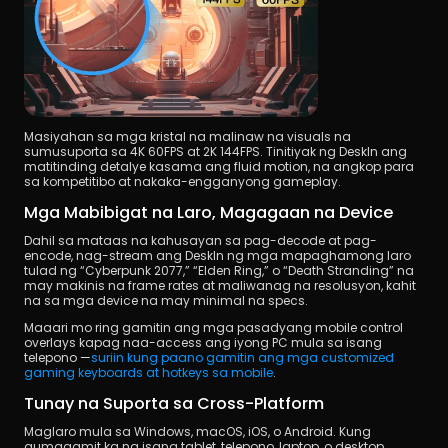
Masiyahan sa mga kristal na malinaw na visuals na 
sumusuporta sa 4K 60FPS at 2K 144FPS. Tinitiyak ng DeskIn ang 
matitinding detalye kasama ang fluid motion, na angkop para 
sa kompetitibo at nakaka-engganyong gameplay.
Mga Mabibigat na Laro, Magagaan na Device
Dahil sa mataas na kahusayan sa pag-decode at pag-
encode, nag-stream ang DeskIn ng mga mapaghamong laro 
tulad ng “Cyberpunk 2077,” “Elden Ring,” o “Death Stranding” na 
may makinis na frame rates at maliwanag na resolusyon, kahit 
na sa mga device na may minimal na specs.
Maaari mo ring gamitin ang mga pasadyang mobile control 
overlays kapag naa-access ang iyong PC mula sa isang 
telepono —
suriin kung paano gamitin ang mga customized 
gaming keyboards at hotkeys sa mobile
.
Tunay na Suporta sa Cross-Platform
Maglaro mula sa Windows, macOS, iOS, o Android. Kung 
gumagamit ka ng isang tablet, telepono, laptop, o desktop, 