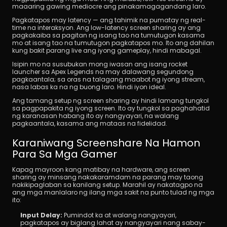
maaaring gawing mediocre ang pinakamagagandang laro.
Pagkatapos may latency — ang tahimik na pumatay ng real-
time na interaksyon. Ang low-latency screen sharing ay ang 
pagkakaiba sa pagitan ng isang tao na tumutugon kasama 
mo at isang tao na tumutugon pagkatapos mo. Ito ang dahilan 
kung bakit parang live ang iyong gameplay, hindi mabagal. 
Isipin mo na susubukan mong iwasan ang isang rocket 
launcher sa Apex Legends na may dalawang segundong 
pagkaantala; sa oras na talagang maabot ng iyong stream, 
nasa labas ka na ng buong laro. Hindi iyon ideal.
Ang tamang setup ng screen sharing ay hindi lamang tungkol 
sa pagpapakita ng iyong screen. Ito ay tungkol sa paghahatid 
ng karanasan habang ito ay nangyayari, na walang 
pagkaantala, kasama ang mataas na fidelidad.
Karaniwang Screenshare Na Hamon 
Para Sa Mga Gamer
Kapag mayroon kang matibay na hardware, ang screen 
sharing ay minsang nakakaramdam na parang may taong 
nakikipaglaban sa kanilang setup. Marahil ay nakatagpo na 
ang mga manlalaro ng ilang mga sakit na punto tulad ng mga 
ito:
Input Delay: 
Pumindot ka at walang nangyayari, 
pagkatapos ay biglang lahat ay nangyayari nang sabay-