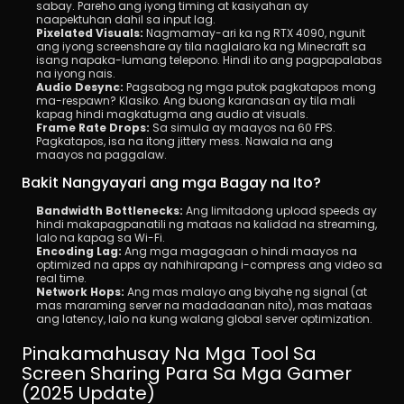
sabay. Pareho ang iyong timing at kasiyahan ay 
naapektuhan dahil sa input lag.
Pixelated Visuals: 
Nagmamay-ari ka ng RTX 4090, ngunit 
ang iyong screenshare ay tila naglalaro ka ng Minecraft sa 
isang napaka-lumang telepono. Hindi ito ang pagpapalabas 
na iyong nais.
Audio Desync: 
Pagsabog ng mga putok pagkatapos mong 
ma-respawn? Klasiko. Ang buong karanasan ay tila mali 
kapag hindi magkatugma ang audio at visuals.
Frame Rate Drops: 
Sa simula ay maayos na 60 FPS. 
Pagkatapos, isa na itong jittery mess. Nawala na ang 
maayos na paggalaw.
Bakit Nangyayari ang mga Bagay na Ito?
Bandwidth Bottlenecks:
 Ang limitadong upload speeds ay 
hindi makapagpanatili ng mataas na kalidad na streaming, 
lalo na kapag sa Wi-Fi.
Encoding Lag:
 Ang mga magagaan o hindi maayos na 
optimized na apps ay nahihirapang i-compress ang video sa 
real time.
Network Hops:
 Ang mas malayo ang biyahe ng signal (at 
mas maraming server na madadaanan nito), mas mataas 
ang latency, lalo na kung walang global server optimization.
Pinakamahusay Na Mga Tool Sa 
Screen Sharing Para Sa Mga Gamer 
(2025 Update)