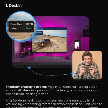
1. DeskIn
Pinakamahusay para sa:
 Mga manlalaro na nais ng ultra-
smooth 4K streaming, mababang latency, at buong suporta ng 
controller sa lahat ng device
Ang DeskIn, na nilikha para sa gaming community, ay hindi 
katulad ng karaniwang remote desktop application. Tinitiyak nito 
na ang iyong gameplay ay agad na tumutugon at mukhang 