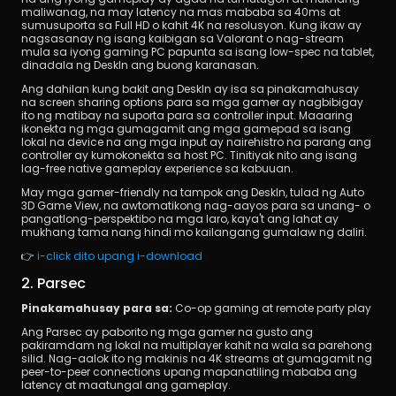
maliwanag, na may latency na mas mababa sa 40ms at 
sumusuporta sa Full HD o kahit 4K na resolusyon. Kung ikaw ay 
nagsasanay ng isang kaibigan sa Valorant o nag-stream 
mula sa iyong gaming PC papunta sa isang low-spec na tablet, 
dinadala ng DeskIn ang buong karanasan.
Ang dahilan kung bakit ang DeskIn ay isa sa pinakamahusay 
na screen sharing options para sa mga gamer ay nagbibigay 
ito ng matibay na suporta para sa controller input. Maaaring 
ikonekta ng mga gumagamit ang mga gamepad sa isang 
lokal na device na ang mga input ay nairehistro na parang ang 
controller ay kumokonekta sa host PC. Tinitiyak nito ang isang 
lag-free native gameplay experience sa kabuuan.
May mga gamer-friendly na tampok ang DeskIn, tulad ng Auto 
3D Game View, na awtomatikong nag-aayos para sa unang- o 
pangatlong-perspektibo na mga laro, kaya't ang lahat ay 
mukhang tama nang hindi mo kailangang gumalaw ng daliri.
👉 
i-click dito upang i-download
2. Parsec
Pinakamahusay para sa:
 Co-op gaming at remote party play
Ang Parsec ay paborito ng mga gamer na gusto ang 
pakiramdam ng lokal na multiplayer kahit na wala sa parehong 
silid. Nag-aalok ito ng makinis na 4K streams at gumagamit ng 
peer-to-peer connections upang mapanatiling mababa ang 
latency at maatungal ang gameplay.