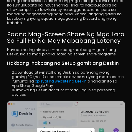
sa mga chill session kasama ang mga kaibigan, kahit na hindi 
ito sumusuporta sa input sharing. Hindi ito nakabuo para sa 
ultra-competitive, low-latency na pagganap, kundi para sa 
madaling pagbabahagi nang hindi kinakailangang gawin ito 
kasabay ng iyong squad, nagagawa ng Discord ang iyong 
trabaho.
Paano Mag-Screen Share Ng Mga Laro 
Sa Full HD Na May Mababang Latency
Hayaan nating himayin — hakbang-hakbang — gamit ang 
DeskIn, isa sa mga pinaka-rated na screen share programs.
Hakbang-hakbang na Setup gamit ang DeskIn
I-download at i-install ang DeskIn sa parehong iyong 
gaming PC (host) at sa remote device na iyong maa-access. 
Pumunta sa 
opisyal na website ng Deskin
 o hanapin ito sa 
App Store/ Google Play
Gumawa ng DeskIn account at mag-log in sa parehong 
devices