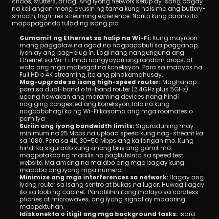
chaos, stutters, at lag. Ang iyong network setup ay isang bagay 
na kailangan mong ayusin ng tama kung nais mo ang buttery-
smooth, high-res streaming experience. Narito kung paano ito 
mapapaganda tulad ng isang pro:
Gumamit ng Ethernet sa halip na Wi-Fi: 
Kung mayroon 
mang paggalaw na agad na nagpapabuti sa pagganap, 
iyon ay ang pag-plug in. Lagi nang nangunguna ang 
Ethernet sa Wi-Fi: hindi nangyayari ang random drops, at 
wala ang mga mabagal na koneksyon. Para sa maayos na 
Full HD o 4K streaming, ito ang pinakamahusay.
Mag-upgrade sa isang high-speed router:
 Maghanap 
para sa dual-band o tri-band router (2.4GHz plus 5GHz) 
upang hawakan ang maraming devices nang hindi 
nagiging congested ang koneksyon, lalo na kung 
nagbabahagi ka ng Wi-Fi kasama ang mga roomates o 
pamilya
Suriin ang iyong bandwidth limits:
 Siguraduhing may 
minimum na 25 Mbps na upload speed kung nag-stream ka 
sa 1080. Para sa 4K, 30–50 Mbps ang kailangan mo. Kung 
hindi ka sigurado kung anong bilis ang gamit mo, 
magpatakbo ng mabilis na pagkutsinta sa speed test 
website. Malamang na malabo ang mga bagay kung 
mababa ang iyong mga numero.
Minimize ang mga interferences sa network:
 Ilagay ang 
iyong router sa isang sentro at bukas na lugar. Huwag ilagay 
ito sa loob ng cabinet. Panatilihin itong malayo sa cordless 
phones at microwaves; ang iyong signal ay maaaring 
maapektuhan.
Idiskonekta o itigil ang mga background tasks: 
Isara 