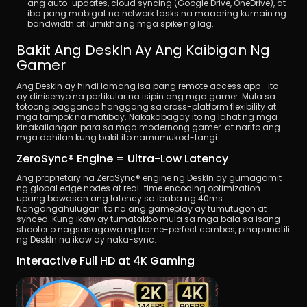
ang auto-updates, cloud syncing (Google Drive, OneDrive), at 
iba pang mabigat na network tasks na maaaring kumain ng 
bandwidth at lumikha ng mga spike ng lag.
Bakit Ang DeskIn Ay Ang Kaibigan Ng 
Gamer
Ang DeskIn ay hindi lamang isa pang remote access app—ito 
ay dinisenyo na partikular na isipin ang mga gamer. Mula sa 
totoong pagganap hanggang sa cross-platform flexibility at 
mga tampok na matibay. Nakakabagay ito ng lahat ng mga 
kinakailangan para sa mga modernong gamer. at narito ang 
mga dahilan kung bakit ito namumukod-tangi:
ZeroSync® Engine = Ultra-Low Latency
Ang proprietary na ZeroSync® engine ng DeskIn ay gumagamit 
ng global edge nodes at real-time encoding optimization 
upang bawasan ang latency sa ibaba ng 40ms. 
Nangangahulugan ito na ang gameplay ay tumutugon at 
synced. Kung ikaw ay tumatakbo mula sa mga bala sa isang 
shooter o nagsasagawa ng frame-perfect combos, pinapanatili 
ng DeskIn na ikaw ay naka-sync.
Interactive Full HD at 4K Gaming