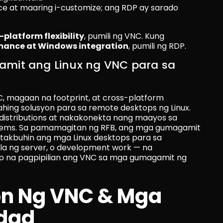
e at maaring i-customize; ang RDP ay sarado 
-platform flexibility
, pumili ng VNC. Kung 
mance at Windows integration
, pumili ng RDP.
mit ang Linux ng VNC para sa 
, magaan na footprint, at cross-platform 
ing solusyon para sa remote desktops ng Linux. 
 distributions at nakakonekta nang maayos sa 
tems. Sa pamamagitan ng RFB, ang mga gumagamit 
akbuhin ang mga Linux desktops para sa 
 ng server, o development work — na 
 na pagpipilian ang VNC sa mga gumagamit ng 
n Ng VNC & Mga 
idad