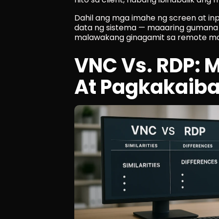
Dahil ang mga imahe ng screen at inp
data ng sistema — maaaring gumana a
malawakang ginagamit sa remote ma
VNC Vs. RDP: 
At Pagkakaib