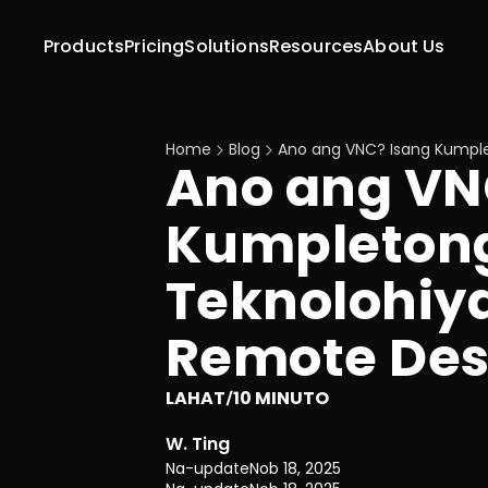
Products
Pricing
Solutions
Resources
About Us
Home
Blog
Ano ang VNC? Isang Kumple
Ano ang VNC
Kumpletong
Teknolohiya
Remote Des
LAHAT
10 MINUTO
/
W. Ting
Na-update
Nob 18, 2025