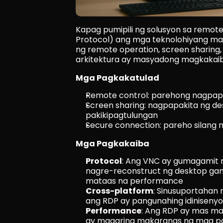
Kapag pumipili ng solusyon sa remot
Protocol) ang mga teknolohiyang mad
ng remote operation, screen sharing,
arkitektura ay masyadong magkakaib
Mga Pagkakatulad
Remote control: parehong nagpapa
Screen sharing: nagpapakita ng des
pakikipagtulungan
Secure connection: pareho silang 
Mga Pagkakaiba
Protocol
: Ang VNC ay gumagamit n
nagre-reconstruct ng desktop gami
mataas na performance
Cross-platform
: Sinusuportahan 
ang RDP ay pangunahing idiniseny
Performance
: Ang RDP ay mas ma
ay maaaring makaranas ng mga p