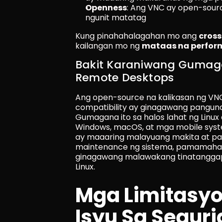
Openness
: Ang VNC ay open-sourc
ngunit matatag
Kung pinahahalagahan mo ang 
cross
kailangan mo ng 
mataas na perfor
Bakit Karaniwang Gumaga
Remote Desktops
Ang open-source na kalikasan ng VNC
compatibility ay ginagawang pangunah
Gumagana ito sa halos lahat ng Linux
Windows, macOS, at mga mobile sys
ay maaaring malayuang makita at pat
maintenance ng sistema, pamamahala
ginagawang malawakang tinatanggap
Linux.
Mga Limitasyo
Isyu Sa Segur