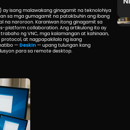
N
 ay isang malawakang ginagamit na teknolohiya 
an sa mga gumagamit na patakbuhin ang ibang 
al na naroroon. Karaniwan itong ginagamit sa 
-platform collaboration. Ang artikulong ito ay 
 trabaho ng VNC, mga kalamangan at kahinaan, 
otocol, at nagpapakilala ng isang 
atibo — 
DeskIn
 — upang tulungan kang 
usyon para sa remote desktop.