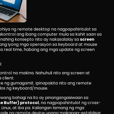
lohiya ng remote desktop na nagpapahintulot sa 
ntrol ang ibang computer mula sa kahit saan sa 
ahing konsepto nito ay nakasalalay sa 
screen 
 ang iyong mga operasyon sa keyboard at mouse 
a real time, habang ang mga update ng screen 
:
kontrol na makina. Nahuhuli nito ang screen at 
 client.
ice ng gumagamit. Ipinapakita nito ang remote 
ilos ng keyboard/mouse.
wang bahagi na ito ay pinangangasiwaan sa 
 Buffer) protocol
, na nagpapahintulot ng cross-
Linux, at iba pa. Kailangan lamang ng mga 
code ng remote device upang makapag-establisar 