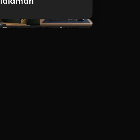
ilalaman
I-download