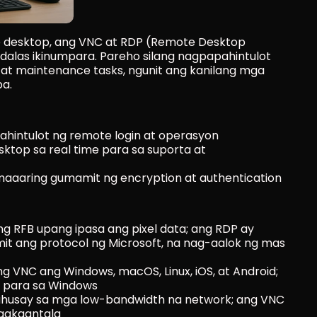
e desktop, ang VNC at RDP (Remote Desktop 
alas ikinumpara. Pareho silang nagpapahintulot 
 at maintenance tasks, ngunit ang kanilang mga 
a.
hintulot ng remote login at operasyon
ktop sa real time para sa suporta at 
maaaring gumamit ng encryption at authentication
g RFB upang ipasa ang pixel data; ang RDP ay 
t ang protocol ng Microsoft, na nag-aalok ng mas 
ng VNC ang Windows, macOS, Linux, iOS, at Android; 
o para sa Windows
husay sa mga low-bandwidth na network; ang VNC 
agkaantala