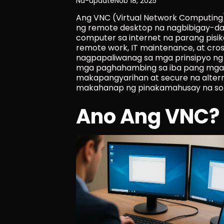
Na-update
Nob 18, 2025
Ang VNC (Virtual Network Computing)
ng remote desktop na nagbibigay-da
computer sa internet na parang pisik
remote work, IT maintenance, at cross
nagpapaliwanag sa mga prinsipyo ng
mga paghahambing sa iba pang mga pr
makapangyarihan at secure na altern
makahanap ng pinakamahusay na sol
Ano Ang VNC?