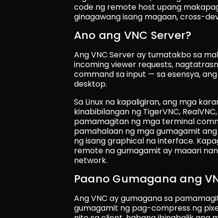
code ng remote host upang makapag-
ginagawang isang magaan, cross-dev
Ano ang VNC Server?
Ang VNC Server ay tumatakbo sa maki
incoming viewer requests, nagtatras
command sa input — sa esensya, ang
desktop.
Sa Linux na kapaligiran, ang mga ka
kinabibilangan ng TigerVNC, RealVNC, 
pamamagitan ng mga terminal comma
pamahalaan ng mga gumagamit ang 
ng isang graphical na interface. Kapa
remote na gumagamit ay maaari nang 
network.
Paano Gumagana ang VNC
Ang VNC ay gumagana sa pamamagit
gumagamit ng pag-compress ng pixel 
nito sa client, habang ibinabalik ang