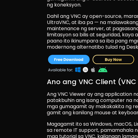
ng koneksyon.
Dahil ang VNC ay open-source, maram
UltraVNC, at iba pa — na malawakang 
maintenance ng server, at pagsasan
limitasyon sa bilis at seguridad, kay
paano ito ikinumpara sa iba pang mg
modernong alternatibo tulad ng Desk
Ano ang VNC Client (VNC 
Ang VNC Viewer ay ang application na
patakbuhin ang isang computer na na
mga gumagamit ay makakakita ng remo
gamit ang kanilang mouse at keyboar
Magagamit ito sa Windows, macOS, Lin
sa remote IT support, pamamahala ng s
mga tutorial sa VNC, kailangan laman