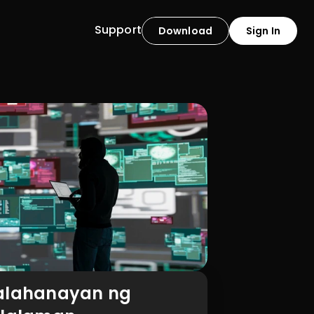
Support
Download
Sign In
alahanayan ng 