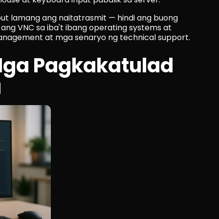
ut lamang ang naitatrasmit — hindi ang buong 
ng VNC sa iba't ibang operating systems at 
nagement at mga senaryo ng technical support.
Mga Pagkakatulad 
a