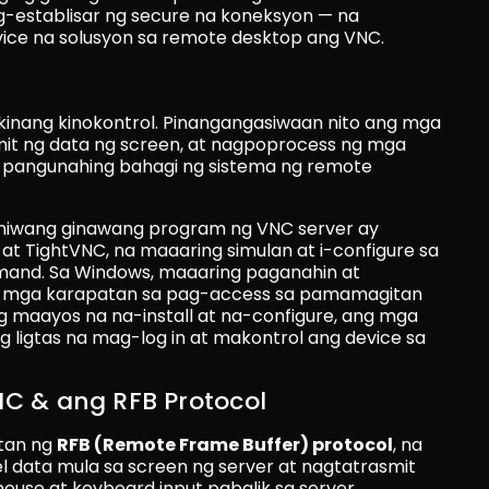
establisar ng secure na koneksyon — na 
ice na solusyon sa remote desktop ang VNC.
nang kinokontrol. Pinangangasiwaan nito ang mga 
mit ng data ng screen, at nagpoprocess ng mga 
 pangunahing bahagi ng sistema ng remote 
raniwang ginawang program ng VNC server ay 
at TightVNC, na maaaring simulan at i-configure sa 
nd. Sa Windows, maaaring paganahin at 
mga karapatan sa pag-access sa pamamagitan 
g maayos na na-install at na-configure, ang mga 
ligtas na mag-log in at makontrol ang device sa 
 & ang RFB Protocol
an ng 
RFB (Remote Frame Buffer) protocol
, na 
data mula sa screen ng server at nagtatrasmit 
 mouse at keyboard input pabalik sa server.