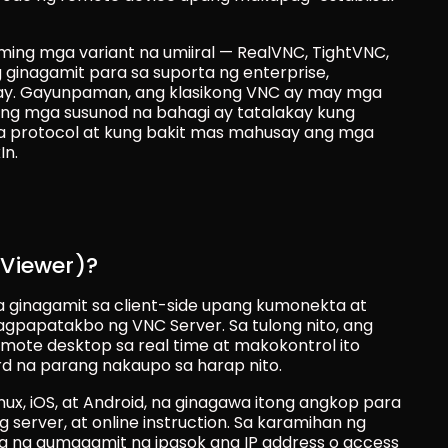
ing mga variant na umiiral — RealVNC, TightVNC, 
ginagamit para sa suporta ng enterprise, 
ay. Gayunpaman, ang klasikong VNC ay may mga 
a ang mga susunod na bahagi ay tatalakay kung 
a protocol at kung bakit mas mahusay ang mga 
In.
Viewer)?
 ginagamit sa client-side upang kumonekta at 
gpapatakbo ng VNC Server. Sa tulong nito, ang 
te desktop sa real time at makokontrol ito 
d na parang nakaupo sa harap nito.
ux, iOS, at Android, na ginagawa itong angkop para 
erver, at online instruction. Sa karamihan ng 
g ng gumagamit na ipasok ang IP address o access 