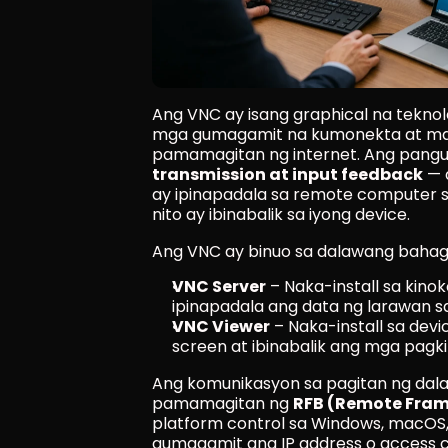
Ang VNC ay isang graphical na tekno
mga gumagamit na kumonekta at mako
pamamagitan ng internet. Ang pangun
transmission at input feedback
 —
ay ipinapadala sa remote computer s
nito ay ibinabalik sa iyong device.
Ang VNC ay binuo sa dalawang bahagi
VNC Server
 – Naka-install sa kino
ipinapadala ang data ng larawan sa
VNC Viewer
 – Naka-install sa dev
screen at ibinabalik ang mga pagk
Ang komunikasyon sa pagitan ng dala
pamamagitan ng 
RFB (Remote Frame
platform control sa Windows, macOS, 
gumagamit ang IP address o access 