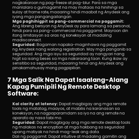
nagkakaroon ng pag-freeze at pag-blur. Para sa mga 
manlalaro o gumagamit na may mataas na hinihingi sa 
kulay at frame rate, maaaring hindi maabot ng Anydesk ang 
iyong mga pangangailangan.
Mga paghihigpit sa pang-commercial na paggamit:
Ang libreng bersyon ng AnyDesk ay para lamang sa personal, 
hindi para sa pang-commercial na paggamit. Mayroon din 
itong limitasyon sa oras ng koneksyon at madaling 
madisconnect.
Seguridad: 
Bagaman napaka-maginhawa ng paggamit 
ng Anydesk nang walang registration. May mga panganib sa 
seguridad. Ang mga isyu sa seguridad ay nangyari nang 
higit sa isang beses sa mga nakaraang taon. Kung ikaw ay 
sensitibo sa seguridad, maaaring hindi ang Anydesk ang 
pinakamahusay mong pagpipilian.
7 Mga Salik Na Dapat Isaalang-Alang 
Kapag Pumipili Ng Remote Desktop 
Software:
Kal clarity at latency: 
Dapat magbigay ang mga remote 
tools ng matatag, maayos, at mabilis na karanasan sa 
koneksyon, na nagpaparamdam sa iyo na ang remote na 
aparato ay nasa tabi mo.
Seguridad: 
Dapat magbigay ang mga remote desktop tools 
ng malakas na encryption at mga hakbang sa seguridad 
upang matiyak na hindi mag-leak ang data.
Dali ng paggamit: Dapat intuitive at madaling gamitin ang 