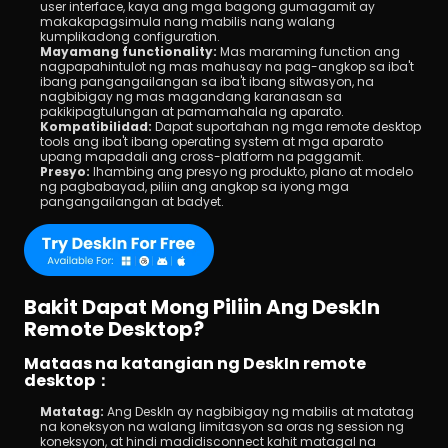
user interface, kaya ang mga bagong gumagamit ay 
makakapagsimula nang mabilis nang walang 
kumplikadong configuration.
Mayamang functionality: 
Mas maraming function ang 
nagpapahintulot ng mas mahusay na pag-angkop sa iba't 
ibang pangangailangan sa iba't ibang sitwasyon, na 
nagbibigay ng mas magandang karanasan sa 
pakikipagtulungan at pamamahala ng aparato.
Kompatibilidad: 
Dapat suportahan ng mga remote desktop 
tools ang iba't ibang operating system at mga aparato 
upang mapadali ang cross-platform na paggamit.
Presyo: 
Ihambing ang presyo ng produkto, plano at modelo 
ng pagbabayad, piliin ang angkop sa iyong mga 
pangangailangan at badyet.
Bakit Dapat Mong Piliin Ang DeskIn 
Remote Desktop?
Mataas na katangian ng DeskIn remote 
desktop：
Matatag: 
Ang DeskIn ay nagbibigay ng mabilis at matatag 
na koneksyon na walang limitasyon sa oras ng session ng 
koneksyon, at hindi madidisconnect kahit matagal na 