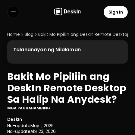
Sign In
Features
FAQs
Home
Blog
Bakit Mo Pipiliin ang DeskIn Remote Desktop S
Select Language
Talahanayan ng Nilalaman
Bakit Mo Pipiliin ang 
Terms of Service
DeskIn Remote Desktop 
Privacy Policy
Sa Halip Na Anydesk?
MGA PAGHAHAMBING
DeskIn
Na-update
May 1, 2025
Na-update
Abr 23, 2026