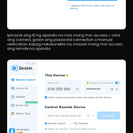
Ipinasok ang ID ng aparato na nais mong ma-access, i-click 
ang connect, gawin ang password connection o manual 
verification, kapag nakakonekta na, maaari mong ma-access 
ang remote na aparato.