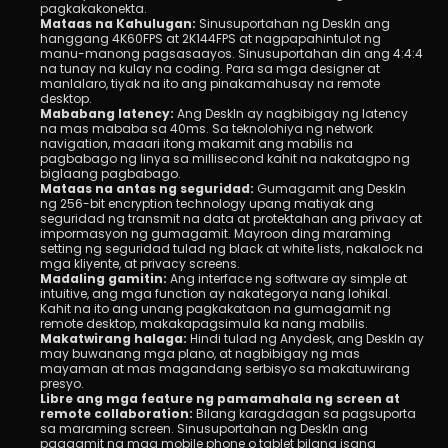
pagkakakonekta.
Mataas na Kahulugan: 
Sinusuportahan ng DeskIn ang 
hanggang 4K60FPS at 2K144FPS at nagpapahintulot ng 
manu-manong pagsasaayos. Sinusuportahan din ang 4:4:4 
na tunay na kulay na coding. Para sa mga designer at 
manlalaro, tiyak na ito ang pinakamahusay na remote 
desktop.
Mababang latency: 
Ang DeskIn ay nagbibigay ng latency 
na mas mababa sa 40ms. Sa teknolohiya ng network 
navigation, maaari itong makamit ang mabilis na 
pagbabago ng linya sa millisecond kahit na nakatagpo ng 
biglaang pagbabago.
Mataas na antas ng seguridad: 
Gumagamit ang DeskIn 
ng 256-bit encryption technology upang matiyak ang 
seguridad ng transmit na data at protektahan ang privacy at 
impormasyon ng gumagamit. Mayroon ding maraming 
setting ng seguridad tulad ng black at white lists, nakalock na 
mga kliyente, at privacy screens.
Madaling gamitin: 
Ang interface ng software ay simple at 
intuitive, ang mga function ay nakategorya nang lohikal. 
Kahit na ito ang unang pagkakataon na gumagamit ng 
remote desktop, makakapagsimula ka nang mabilis.
Makatwirang halaga:
 Hindi tulad ng Anydesk, ang DeskIn ay 
may buwanang mga plano, at nagbibigay ng mas 
mayaman at mas magandang serbisyo sa makatuwirang 
presyo.
Libre ang mga feature ng pamamahala ng screen at 
remote collaboration: 
Bilang karagdagan sa pagsuporta 
sa maraming screen. Sinusuportahan ng DeskIn ang 
paggamit ng mga mobile phone o tablet bilang isang 