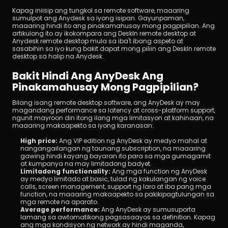
Kapag iniisip ang tungkol sa remote software, maaaring 
sumulpot ang Anydesk sa iyong isipan. Gayunpaman, 
maaaring hindi ito ang pinakamahusay mong pagpipilian. Ang 
artikulong ito ay ikokompara ang DeskIn remote desktop at 
Anydesk remote desktop mula sa iba't ibang aspeto at 
sasabihin sa iyo kung bakit dapat mong piliin ang DeskIn remote 
desktop sa halip na Anydesk.
Bakit Hindi Ang AnyDesk Ang 
I-download
Pinakamahusay Mong Pagpipilian?
Bilang isang remote desktop software, ang AnyDesk ay may 
magandang performance sa latency at cross-platform support, 
ngunit mayroon din itong ilang mga limitasyon at kahinaan, na 
maaaring makaapekto sa iyong karanasan:
High price: 
Ang VIP edition ng AnyDesk ay medyo mahal at 
nangangailangan ng taunang subscription, na maaaring 
gawing hindi kayang bayaran ito para sa mga gumagamit 
at kumpanya na may limitadong badyet.
Limitadong functionality: 
Ang mga function ng AnyDesk 
ay medyo limitado at basic, tulad ng kakulangan ng voice 
calls, screen management, support ng laro at iba pang mga 
function, na maaaring makaapekto sa pakikipagtulungan sa 
mga remote na aparato.
Average performance: 
Ang AnyDesk ay sumusuporta 
lamang sa awtomatikong pagsasaayos sa definition. Kapag 
ang mga kondisyon ng network ay hindi maganda, 