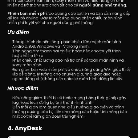
linh hoạt toàn màn hình/xoay màn hình và hiệu năng ổn định 
khiến nó trở thành lựa chọn tốt cho cả 
người dùng phổ thông
.
Phiên bản miễn phí
: có quảng cáo bật lên và bạn cần nâng cấp 
để loại bỏ chúng. Đây là một ứng dụng phản chiếu màn hình 
miễn phí tuyệt vời cho người dùng phổ thông!
Ưu điểm
Tương thích đa nền tảng: phản chiếu liền mạch màn hình 
Android, iOS, Windows và TV thông minh. 
Tính năng âm thanh hai chiều: hoàn hảo cho thuyết trình 
hoặc hỗ trợ từ xa. 
Phản chiếu chất lượng cao: hỗ trợ chế độ toàn màn hình và 
xoay màn hình.
Đơn giản: bản web miễn phí và chức năng cùng WiFi giúp thiết 
lập dễ dàng, lý tưởng cho chuyên gia, nhà giáo dục hoặc 
người dùng phổ thông cần chia sẻ màn hình đáng tin cậy.
Nhược điểm
Hiệu năng giảm: thiết bị cũ hoặc mạng băng thông thấp gây 
lag hoặc lệch đồng bộ âm thanh‑hình ảnh.
Cần thời gian làm quen nhẹ: điều hướng giao diện và thỉnh 
thoảng quảng cáo bật lên cho nâng cấp hoặc tính năng bảo 
mật có thể làm gián đoạn trải nghiệm.
4. AnyDesk