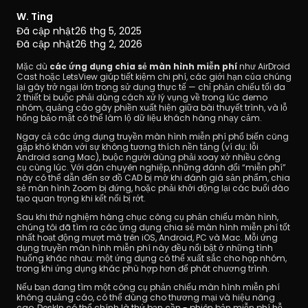
W. Ting
Đã cập nhật
26 thg 5, 2025
Đã cập nhật
26 thg 2, 2026
Mặc dù
 các ứng dụng chia sẻ màn hình miễn phí
 như AirDroid 
Cast hoặc LetsView giúp tiết kiệm chi phí, các giới hạn của chúng 
lại gây trở ngại lớn trong sử dụng thực tế — chỉ phản chiếu tối đa 
2 thiết bị buộc phải dùng cách xử lý vụng về trong lúc demo 
Tải xuống
nhóm, quảng cáo gây phiền xuất hiện giữa bài thuyết trình, và lỗ 
hổng bảo mật có thể làm lộ dữ liệu khách hàng nhạy cảm.
Ngay cả các ứng dụng truyền màn hình miễn phí phổ biến cũng 
gặp khó khăn với sự không tương thích nền tảng (ví dụ: lỗi 
Android sang Mac), buộc người dùng phải xoay xở nhiều công 
cụ cùng lúc. Với dân chuyên nghiệp, những đánh đổi “miễn phí” 
này có thể dẫn đến sơ đồ CAD bị mờ khi đánh giá sản phẩm, chia 
sẻ màn hình Zoom bị đứng, hoặc phải khởi động lại các buổi đào 
tạo quan trọng khi kết nối bị rớt.
Sau khi thử nghiệm hàng chục công cụ phản chiếu màn hình, 
chúng tôi đã tìm ra các ứng dụng chia sẻ màn hình miễn phí tốt 
nhất hoạt động mượt mà trên iOS, Android, PC và Mac. Mỗi ứng 
dụng truyền màn hình miễn phí này đều nổi bật ở những tình 
huống khác nhau: một ứng dụng có thể xuất sắc cho họp nhóm, 
trong khi ứng dụng khác phù hợp hơn để phát chương trình.
Nếu bạn đang tìm một công cụ phản chiếu màn hình miễn phí 
không quảng cáo, có thể dùng cho thương mại và hiệu năng 
cao, DeskIn có thể chính là thứ bạn cần - phiên bản miễn phí hỗ 