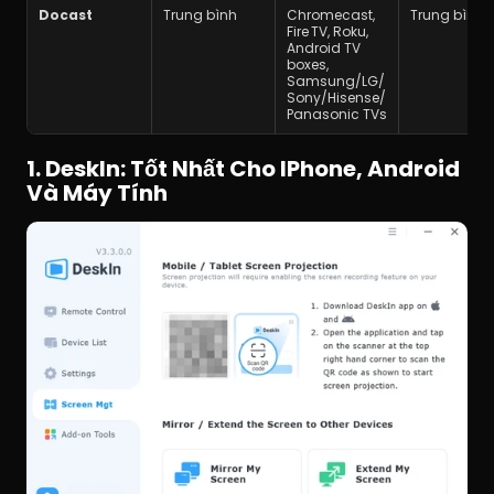
Docast
Trung bình
Chromecast, 
Trung bình
Fire TV, Roku, 
Android TV 
boxes, 
Samsung/LG/
Sony/Hisense/
Panasonic TVs
1. DeskIn: Tốt Nhất Cho IPhone, Android 
Và Máy Tính