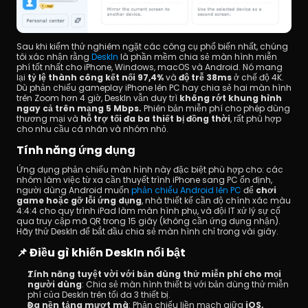
Sau khi kiểm thử nghiêm ngặt các công cụ phổ biến nhất, chúng 
tôi xác nhận rằng 
DeskIn
 là phần mềm chia sẻ màn hình miễn 
phí tốt nhất cho iPhone, Windows, macOS và Android. Nó mang 
lại 
tỷ lệ thành công kết nối 97,4% 
và 
độ trễ 38ms
 ở chế độ 4K. 
Dù phản chiếu gameplay iPhone lên PC hay chia sẻ hai màn hình 
trên Zoom hơn 4 giờ, DeskIn vẫn duy trì 
không rớt khung hình 
ngay cả trên mạng 5 Mbps.
 Phiên bản miễn phí cho phép dùng 
thương mại và 
hỗ trợ tối đa ba thiết bị đồng thời
, rất phù hợp 
cho nhu cầu cá nhân và nhóm nhỏ.
Tính năng ứng dụng
Ứng dụng phản chiếu màn hình này đặc biệt phù hợp cho: các 
nhóm làm việc từ xa cần thuyết trình iPhone sang PC ổn định, 
người dùng Android muốn 
phản chiếu Android lên PC
 để 
chơi 
game hoặc gỡ lỗi ứng dụng
, nhà thiết kế cần độ chính xác màu 
4:4:4 cho quy trình iPad làm màn hình phụ, và đội IT xử lý sự cố 
qua truy cập mã QR trong 15 giây (không cần ứng dụng nhận). 
Hãy thử DeskIn để bắt đầu chia sẻ màn hình chỉ trong vài giây.
📌 Điều gì khiến DeskIn nổi bật
Tính năng tuyệt vời với bản dùng thử miễn phí cho mọi 
người dùng
: Chia sẻ màn hình thiết bị với bản dùng thử miễn 
phí của DeskIn trên tối đa 3 thiết bị.
Đa nền tảng mượt mà
: Phản chiếu liền mạch giữa
 iOS, 