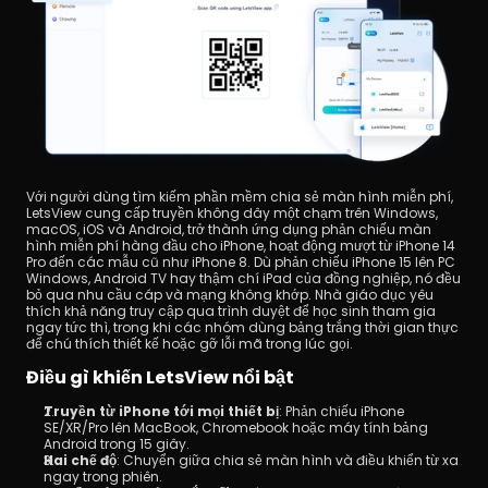
Với người dùng tìm kiếm phần mềm chia sẻ màn hình miễn phí, 
LetsView cung cấp truyền không dây một chạm trên Windows, 
macOS, iOS và Android, trở thành ứng dụng phản chiếu màn 
hình miễn phí hàng đầu cho iPhone, hoạt động mượt từ iPhone 14 
Pro đến các mẫu cũ như iPhone 8. Dù phản chiếu iPhone 15 lên PC 
Windows, Android TV hay thậm chí iPad của đồng nghiệp, nó đều 
bỏ qua nhu cầu cáp và mạng không khớp. Nhà giáo dục yêu 
thích khả năng truy cập qua trình duyệt để học sinh tham gia 
ngay tức thì, trong khi các nhóm dùng bảng trắng thời gian thực 
để chú thích thiết kế hoặc gỡ lỗi mã trong lúc gọi.
Điều gì khiến LetsView nổi bật
Truyền từ iPhone tới mọi thiết bị
: Phản chiếu iPhone 
SE/XR/Pro lên MacBook, Chromebook hoặc máy tính bảng 
Android trong 15 giây.
Hai chế độ
: Chuyển giữa chia sẻ màn hình và điều khiển từ xa 
ngay trong phiên.