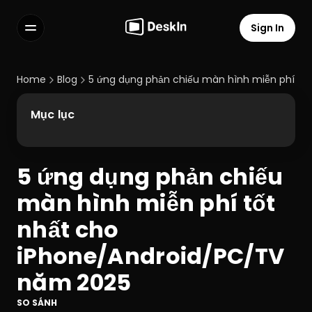
Sign In
Features
FAQs
Home
Blog
5 ứng dụng phản chiếu màn hình miễn phí tố
Select Language
Mục lục
5 ứng dụng phản chiếu 
Terms of Service
màn hình miễn phí tốt 
Privacy Policy
nhất cho 
iPhone/Android/PC/TV 
năm 2025
SO SÁNH