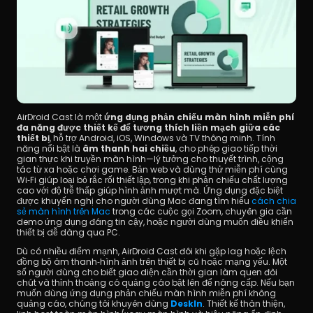
AirDroid Cast là một 
ứng dụng phản chiếu màn hình miễn phí 
đa năng được thiết kế để tương thích liền mạch giữa các 
thiết bị
, hỗ trợ Android, iOS, Windows và TV thông minh. Tính 
năng nổi bật là 
âm thanh hai chiều
, cho phép giao tiếp thời 
gian thực khi truyền màn hình—lý tưởng cho thuyết trình, cộng 
tác từ xa hoặc chơi game. Bản web và dùng thử miễn phí cùng 
Wi‑Fi giúp loại bỏ rắc rối thiết lập, trong khi phản chiếu chất lượng 
cao với độ trễ thấp giúp hình ảnh mượt mà. Ứng dụng đặc biệt 
được khuyến nghị cho người dùng Mac đang tìm hiểu 
cách chia 
sẻ màn hình trên Mac
 trong các cuộc gọi Zoom, chuyên gia cần 
demo ứng dụng đáng tin cậy, hoặc người dùng muốn điều khiển 
thiết bị dễ dàng qua PC.
Dù có nhiều điểm mạnh, AirDroid Cast đôi khi gặp lag hoặc lệch 
đồng bộ âm thanh‑hình ảnh trên thiết bị cũ hoặc mạng yếu. Một 
số người dùng cho biết giao diện cần thời gian làm quen đôi 
chút và thỉnh thoảng có quảng cáo bật lên để nâng cấp. Nếu bạn 
muốn dùng ứng dụng phản chiếu màn hình miễn phí không 
quảng cáo, chúng tôi khuyên dùng 
DeskIn
. Thiết kế thân thiện, 