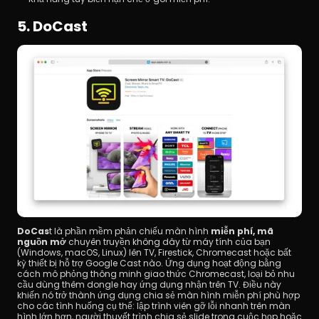
5. DoCast
DoCas
t là phần mềm phản chiếu màn hình 
miễn phí, mã 
nguồn mở
 chuyên truyền không dây từ máy tính của bạn 
(Windows, macOS, Linux) lên TV, Firestick, Chromecast hoặc bất 
kỳ thiết bị hỗ trợ Google Cast nào. Ứng dụng hoạt động bằng 
cách mô phỏng thông minh giao thức Chromecast, loại bỏ nhu 
cầu dùng thêm dongle hay ứng dụng nhận trên TV. Điều này 
khiến nó trở thành ứng dụng chia sẻ màn hình miễn phí phù hợp 
cho các tình huống cụ thể: lập trình viên gỡ lỗi nhanh trên màn 
hình lớn hơn, người thuyết trình chia sẻ slide trong cuộc họp hoặc 