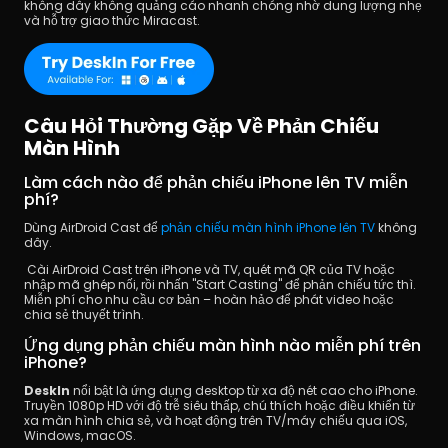
không dây không quảng cáo nhanh chóng nhờ dung lượng nhẹ 
và hỗ trợ giao thức Miracast.
Câu Hỏi Thường Gặp Về Phản Chiếu 
Màn Hình
Làm cách nào để phản chiếu iPhone lên TV miễn 
phí?
Dùng AirDroid Cast để 
phản chiếu màn hình iPhone lên TV
 không 
dây.
 Cài AirDroid Cast trên iPhone và TV, quét mã QR của TV hoặc 
nhập mã ghép nối, rồi nhấn "Start Casting" để phản chiếu tức thì. 
Miễn phí cho nhu cầu cơ bản – hoàn hảo để phát video hoặc 
chia sẻ thuyết trình.
Ứng dụng phản chiếu màn hình nào miễn phí trên 
iPhone?
DeskIn
 nổi bật là ứng dụng desktop từ xa độ nét cao cho iPhone. 
Truyền 1080p HD với độ trễ siêu thấp, chú thích hoặc điều khiển từ 
xa màn hình chia sẻ, và hoạt động trên TV/máy chiếu qua iOS, 
Windows, macOS.