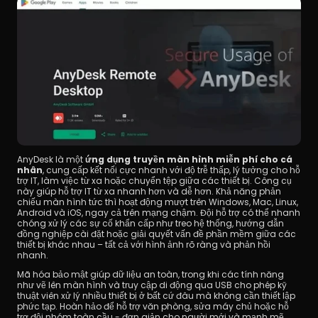
AnyDesk là một 
ứng dụng truyền màn hình miễn phí cho cá 
nhân
, cung cấp kết nối cực nhanh với độ trễ thấp, lý tưởng cho hỗ 
trợ IT, làm việc từ xa hoặc chuyển tệp giữa các thiết bị. Công cụ 
này giúp hỗ trợ IT từ xa nhanh hơn và dễ hơn. Khả năng phản 
chiếu màn hình tức thì hoạt động mượt trên Windows, Mac, Linux, 
Android và iOS, ngay cả trên mạng chậm. Đội hỗ trợ có thể nhanh 
chóng xử lý các sự cố khẩn cấp như treo hệ thống, hướng dẫn 
đồng nghiệp cài đặt hoặc giải quyết vấn đề phần mềm giữa các 
thiết bị khác nhau – tất cả với hình ảnh rõ ràng và phản hồi 
nhanh.
Mã hóa bảo mật giúp dữ liệu an toàn, trong khi các tính năng 
như vẽ lên màn hình và truy cập di động qua USB cho phép kỹ 
thuật viên xử lý nhiều thiết bị ở bất cứ đâu mà không cần thiết lập 
phức tạp. Hoàn hảo để hỗ trợ văn phòng, sửa máy chủ hoặc hỗ 
trợ đội nhóm toàn cầu - đơn giản cho người mới và mạnh mẽ 