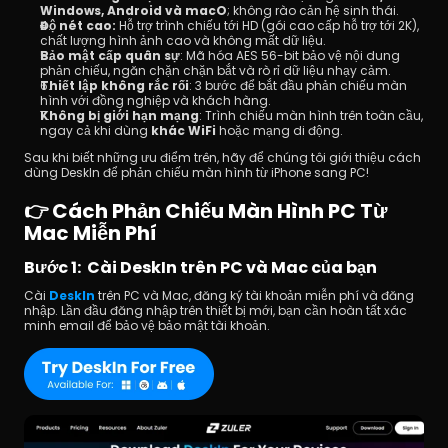
Windows, Android và macO
;
không rào cản hệ sinh thái.
Độ nét cao: 
Hỗ trợ trình chiếu tới HD (gói cao cấp hỗ trợ tới 2K), 
chất lượng hình ảnh cao và không mất dữ liệu.
Bảo mật cấp quân sự
: Mã hóa AES 56-bit bảo vệ nội dung 
phản chiếu, ngăn chặn chặn bắt và rò rỉ dữ liệu nhạy cảm.
Thiết lập không rắc rối
: 3 bước để bắt đầu phản chiếu màn 
hình với đồng nghiệp và khách hàng.
Không bị giới hạn mạng
: Trình chiếu màn hình trên toàn cầu, 
ngay cả khi dùng 
khác WiFi
 hoặc mạng di động.
Sau khi biết những ưu điểm trên, hãy để chúng tôi giới thiệu cách 
dùng DeskIn để phản chiếu màn hình từ iPhone sang PC!
👉 Cách Phản Chiếu Màn Hình PC Từ 
Mac Miễn Phí
Bước 1:  Cài DeskIn trên PC và Mac của bạn
Cài 
DeskIn
 trên PC và Mac, đăng ký tài khoản miễn phí và đăng 
nhập. Lần đầu đăng nhập trên thiết bị mới, bạn cần hoàn tất xác 
minh email để bảo vệ bảo mật tài khoản.