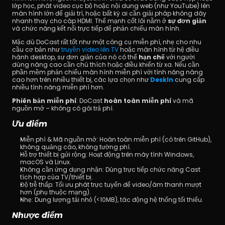
lớp học, phát video cục bộ hoặc nội dung web (như YouTube) lên 
màn hình lớn để giải trí, hoặc bất kỳ ai cần giải pháp không dây 
nhanh thay cho cáp HDMI. Thế mạnh cốt lõi nằm ở 
sự đơn giản
và chức năng kết nối trực tiếp để phản chiếu màn hình.
Mặc dù DoCast rất tốt như một công cụ miễn phí, nhẹ cho nhu 
cầu cơ bản như 
truyền video lên TV
 hoặc màn hình từ hệ điều 
hành desktop, sự đơn giản của nó có thể 
hạn chế
 với người 
dùng nâng cao cần chú thích hoặc điều khiển từ xa. Nếu cần 
phần mềm phản chiếu màn hình miễn phí với tính năng nâng 
cao hơn trên nhiều thiết bị, các lựa chọn như 
DeskIn
 cung cấp 
nhiều tính năng miễn phí hơn.
Phiên bản miễn phí
: DoCast 
hoàn toàn miễn phí
 và mã 
nguồn mở – không có gói trả phí.
Ưu điểm
Miễn phí & Mã nguồn mở: Hoàn toàn miễn phí (có trên GitHub), 
không quảng cáo, không tường phí.
Hỗ trợ thiết bị gửi rộng: Hoạt động trên máy tính Windows, 
macOS và Linux.
Không cần ứng dụng nhận: Dùng trực tiếp chức năng Cast 
tích hợp của TV/thiết bị.
Độ trễ thấp: Tối ưu phát trực tuyến để video/âm thanh mượt 
hơn (phụ thuộc mạng).
Nhẹ: Dung lượng tải nhỏ (<10MB), tác động hệ thống tối thiểu.
Nhược điểm