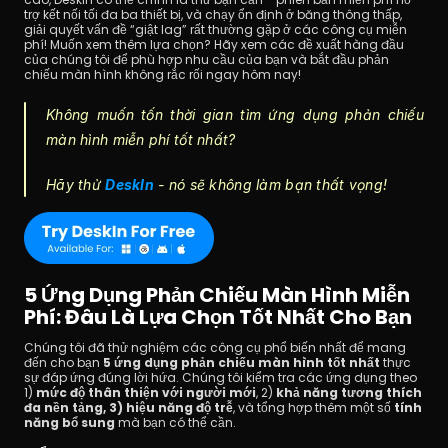
trợ kết nối tối đa ba thiết bị, và chạy ổn định ở băng thông thấp, 
giải quyết vấn đề “giật lag” rất thường gặp ở các công cụ miễn 
phí! Muốn xem thêm lựa chọn? Hãy xem các đề xuất hàng đầu 
của chúng tôi để phù hợp nhu cầu của bạn và bắt đầu phản 
chiếu màn hình không rắc rối ngay hôm nay!
Không muốn tốn thời gian tìm ứng dụng phản chiếu 
màn hình miễn phí tốt nhất? 
Hãy thử 
DeskIn
 - nó sẽ không làm bạn thất vọng!
5 Ứng Dụng Phản Chiếu Màn Hình Miễn 
Phí: Đâu Là Lựa Chọn Tốt Nhất Cho Bạn
Chúng tôi đã thử nghiệm các công cụ phổ biến nhất để mang 
đến cho bạn 
5 ứng dụng phản chiếu màn hình tốt nhất
 thực 
sự đáp ứng đúng lời hứa. Chúng tôi kiểm tra các ứng dụng theo 
1)
 mức độ thân thiện với người mới
, 2) 
khả năng tương thích 
đa nền tảng, 3) hiệu năng độ trễ
, và tổng hợp thêm một số 
tính 
năng bổ sung
 mà bạn có thể cần.