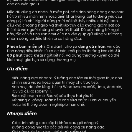
cho chuyên gia IT.
Mặc dù dùng cá nhân là miễn phí, các tính năng nâng cao như 
hỗ trợ nhiều màn hình hoặc triển khai hàng loạt tự động yêu cầu 
đăng ký trả phí. Người dùng mới có thể thấy nhiều cài đặt ban 
đầu khá choáng ngợp, và thiết lập truy cập không giám sát có 
thể khó với người không chuyên kỹ thuật. Dù có những trở ngại 
này, tốc độ và tính linh hoạt của nó vẫn giúp giữ vững vị trí trong 
nhóm công cụ điều khiển từ xa hàng đầu.
Phiên bản miễn phí
: Chỉ dành cho 
sử dụng cá nhân
, với các 
tính năng điều khiển từ xa cơ bản; mỗi phiên thường kéo dài 
30–
60 phút
 trước khi tự ngắt kết nối, và dùng thường xuyên có thể 
kích hoạt giới hạn sử dụng thương mại.
Ưu điểm
Hiệu năng cực nhanh: Lý tưởng cho tác vụ thời gian thực như 
chỉnh sửa video hoặc quản trị máy chủ trực tiếp.
Linh hoạt đa nền tảng: Hỗ trợ Windows, macOS, Linux, Android, 
iOS và cả Raspberry Pi.
Bảo mật mạnh mẽ: Bảo vệ xác thực hai yếu tố.
Sử dụng di động: Hoàn hảo cho sửa chữa IT khi di chuyển 
hoặc hệ thống doanh nghiệp bị hạn chế.
Nhược điểm
Các tính năng cao cấp bị khóa sau gói đăng ký.
Đường cong học tập dốc đối với công cụ nâng cao.
Khả năng tùy biến hạn chế ở gói miễn phí.