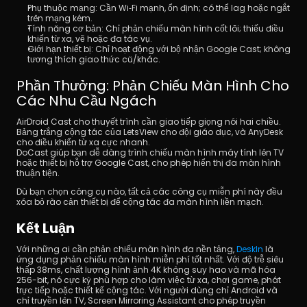
Phụ thuộc mạng: Cần Wi‑Fi mạnh, ổn định; có thể lag hoặc ngắt 
trên mạng kém.
Tính năng cơ bản: Chỉ phản chiếu màn hình cốt lõi; thiếu điều 
khiển từ xa, vẽ hoặc đa tác vụ.
Giới hạn thiết bị: Chỉ hoạt động với bộ nhận Google Cast; không 
tương thích giao thức cũ/khác.
Phần Thưởng: Phản Chiếu Màn Hình Cho 
Các Nhu Cầu Ngách
AirDroid Cast cho thuyết trình cần giao tiếp giọng nói hai chiều. 
Bảng trắng cộng tác của LetsView cho đội giáo dục, và AnyDesk 
cho điều khiển từ xa cực nhanh. 
DoCast giúp bạn dễ dàng trình chiếu màn hình máy tính lên TV 
hoặc thiết bị hỗ trợ Google Cast, cho phép hiển thị đa màn hình 
thuận tiện. 
Dù bạn chọn công cụ nào, tất cả các công cụ miễn phí này đều 
xóa bỏ rào cản thiết bị để cộng tác đa màn hình liền mạch.
Kết Luận
Với những ai cần phản chiếu màn hình đa nền tảng, 
DeskIn
 là 
ứng dụng phản chiếu màn hình miễn phí tốt nhất. Với độ trễ siêu 
thấp 38ms, chất lượng hình ảnh 4K không suy hao và mã hóa 
256-bit, nó cực kỳ phù hợp cho làm việc từ xa, chơi game, phát 
trực tiếp hoặc thiết kế cộng tác. Với người dùng chỉ Android và 
chỉ truyền lên TV, Screen Mirroring Assistant cho phép truyền 