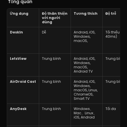
 Tổng quan
Ứng dụng
Độ thân thiện 
Tương thích
Độ trễ
với người 
dùng
DeskIn
Dễ
Android, iOS, 
Tối thiểu (Dướ
Windows, 
40ms)
macOS,
LetsView
Trung bình
Android, iOS, 
Trung bình
Windows, 
macOS, 
Android TV
AirDroid Cast
Trung bình
Android, iOS, 
Trung bình
Windows, 
macOS, Linux, 
ChromeOS, 
Smart TV
AnyDesk
Trung bình
Windows、
Tối đa
Mac、Linux、
iOS, Android