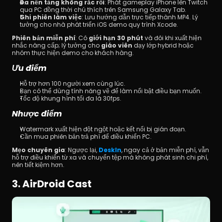
Đa nền tảng không rắc rối
: Phát gameplay iPhone lên Twitch 
qua PC đồng thời chú thích trên Samsung Galaxy Tab.
Ghi phiên làm việc
: Lưu hướng dẫn trực tiếp thành MP4. Lý 
tưởng cho nhà phát triển iOS demo quy trình Xcode.
Phiên bản miễn phí
: Có 
giới hạn 30 phút
 và đôi khi xuất hiện 
nhắc nâng cấp; lý tưởng cho 
giáo viên
 dạy lớp hybrid hoặc 
nhóm thực hiện demo cho khách hàng.
Ưu điểm
Hỗ trợ hơn 100 người xem cùng lúc.
Bạn có thể dùng tính năng vẽ để làm nổi bật điều bạn muốn.
Tốc độ khung hình tối đa là 30fps.
Nhược điểm
Watermark xuất hiện đột ngột hoặc kết nối bị gián đoạn.
Cần mua phiên bản trả phí để điều khiển PC.
Mẹo chuyên gia
: Ngược lại, 
DeskIn
, ngay cả ở bản miễn phí, vẫn 
hỗ trợ điều khiển từ xa và chuyển tệp mà không phát sinh chi phí, 
nên tiết kiệm hơn.
3. AirDroid Cast