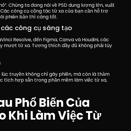
hỏ”. Chúng ta đang nói về PSD dung lượng lớn, xuất 
. Các công cụ cộng tác từ xa của bạn cần hỗ trợ 
õi phiên bản thì càng tốt.
 các công cụ sáng tạo
Vinci Resolve, đến Figma, Canva và Houdini, các 
 mượt từ xa. Tương thích đầy đủ không phải tùy 
h
 lúc truyền không chỉ gây phiền, mà còn là thảm 
c tích hợp sẵn trong phần mềm làm việc từ xa, 
u Phổ Biến Của 
 Khi Làm Việc Từ 