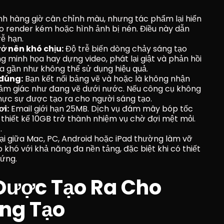
ành hàng giờ cân chỉnh màu, nhưng tác phẩm lại hiển 
o render kém hoặc hình ảnh bị nén. Điều này dẫn 
ễ hạn.
rở nên khó chịu:
 Độ trễ biến dòng chảy sáng tạo 
 minh họa hay dựng video, phát lại giật và phản hồi 
a gần như không thể sử dụng hiệu quả.
 đúng:
 Bạn kết nối bảng vẽ và hoặc là không nhận 
ảm giác như đang vẽ dưới nước. Nếu công cụ không 
hực sự được tạo ra cho người sáng tạo.
ơi:
 Email giới hạn 25MB. Dịch vụ đám mây bóp tốc 
thiết kế 10GB trở thành nhiệm vụ chờ đợi mệt mỏi. 
.
ại giữa Mac, PC, Android hoặc iPad thường làm vỡ 
 khó với khả năng đa nền tảng, đặc biệt khi có thiết 
 ứng.
Được Tạo Ra Cho 
ng Tạo