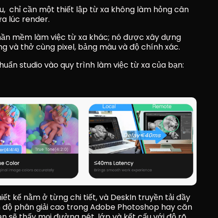
,  chỉ cần một thiết lập từ xa không làm hỏng cân 
ữa lúc render.
phần mềm làm việc từ xa khác; nó được xây dựng 
g và thở cùng pixel, bảng màu và độ chính xác.
uẩn studio vào quy trình làm việc từ xa của bạn:
iết kế nằm ở từng chi tiết, và DeskIn truyền tải đầy 
h độ phân giải cao trong Adobe Photoshop hay căn 
 sẽ thấy mọi đường nét, lớp và kết cấu với độ rõ 