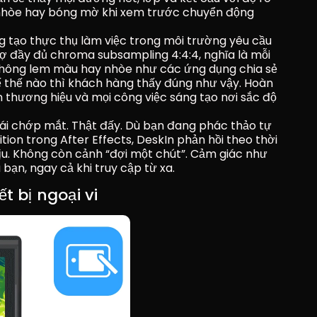
nhòe hay bóng mờ khi xem trước chuyển động 
 tạo thực thụ làm việc trong môi trường yêu cầu 
ợ đầy đủ chroma subsampling 4:4:4, nghĩa là mỗi 
không lem màu hay nhòe như các ứng dụng chia sẻ 
ế thế nào thì khách hàng thấy đúng như vậy. Hoàn 
 thương hiệu và mọi công việc sáng tạo nơi sắc độ 
i chớp mắt. Thật đấy. Dù bạn đang phác thảo tự 
ition trong After Effects, DeskIn phản hồi theo thời 
ịu. Không còn cảnh “đợi một chút”. Cảm giác như 
bạn, ngay cả khi truy cập từ xa.
t bị ngoại vi