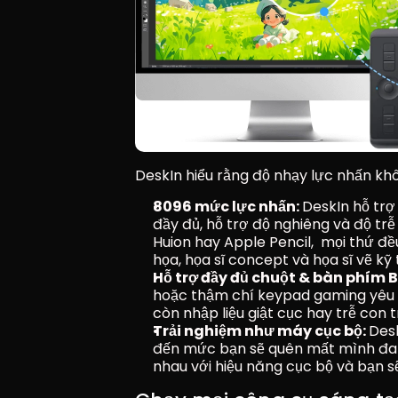
DeskIn hiểu rằng độ nhạy lực nhấn khôn
8096 mức lực nhấn: 
DeskIn hỗ trợ
đầy đủ, hỗ trợ độ nghiêng và độ tr
Huion hay Apple Pencil,  mọi thứ đ
họa, họa sĩ concept và họa sĩ vẽ kỹ 
Hỗ trợ đầy đủ chuột & bàn phím B
hoặc thậm chí keypad gaming yêu th
còn nhập liệu giật cục hay trễ con tr
Trải nghiệm như máy cục bộ: 
Desk
đến mức bạn sẽ quên mất mình đang 
nhau với hiệu năng cục bộ và bạn sẽ