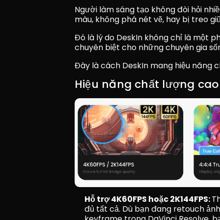
Người làm sáng tạo không đòi hỏi nhiều
màu, không phá nét vẽ, hay bị treo gi
Đó là lý do DeskIn không chỉ là một 
chuyên biệt cho những chuyên gia sốn
Đây là cách DeskIn mang hiệu năng ch
Hiệu năng chất lượng cao
Hỗ trợ 4K60FPS hoặc 2K144FPS: 
Th
đủ tất cả. Dù bạn đang retouch ản
keyframe trong DaVinci Resolve, bạn