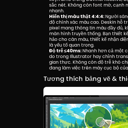
sắc nét. Không còn font mờ, cạnh 
nhanh.
Hiển thị màu thật 4:4:4: 
Người sáng
độ chính xác màu cao. DeskIn hỗ tr
pixel mang thông tin màu đầy đủ, 
màn hình truyền thống. Bạn thiết k
hảo cho cân màu, thiết kế nhận diện
là yếu tố quan trọng.
Độ trễ ≤40ms: 
Nhanh hơn cả một cá
do trong Illustrator hay chỉnh trans
gian thực. Không còn độ trễ khó ch
đang làm việc trên máy cục bộ của 
Tương thích bảng vẽ & thiế