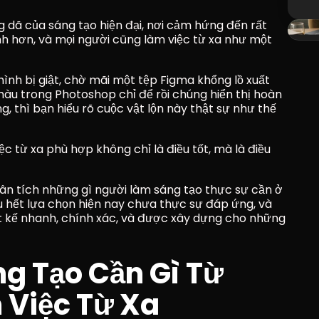
dã của sáng tạo hiện đại, nơi cảm hứng đến rất 
 hơn, và mọi người cũng làm việc từ xa như một 
nh bị giật, chờ mãi một tệp Figma khổng lồ xuất 
àu trong Photoshop chỉ để rồi chúng hiển thị hoàn 
 thì bạn hiểu rõ cuộc vật lộn này thật sự như thế 
c từ xa phù hợp không chỉ là điều tốt, mà là điều 
ân tích những gì người làm sáng tạo thực sự cần ở 
u hết lựa chọn hiện nay chưa thực sự đáp ứng, và 
ết kế nhanh, chính xác, và được xây dựng cho những 
 Tạo Cần Gì Từ 
Việc Từ Xa