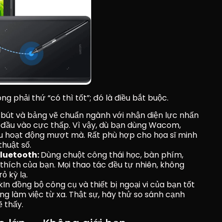
g phải thứ “có thì tốt”; đó là điều bắt buộc.
 bút và bảng vẽ chuẩn ngành với nhận diện lực nhấn 
ễ đầu vào cực thấp. Vì vậy, dù bạn dùng Wacom, 
ều hoạt động mượt mà. Rất phù hợp cho họa sĩ minh 
thuật số.
luetooth: 
Dùng chuột công thái học, bàn phím, 
ích của bạn. Mọi thao tác đều tự nhiên, không 
ỏ kỳ lạ.
In đồng bộ công cụ và thiết bị ngoại vi của bạn tốt 
làm việc từ xa. Thật sự, hãy thử so sánh cạnh 
 thấy.