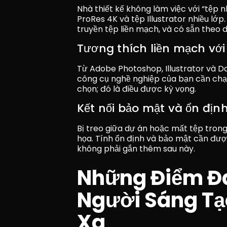
Nhà thiết kế không làm việc với “tệp n
ProRes 4K và tệp Illustrator nhiều lớp
truyền tệp liền mạch, và có sẵn theo d
Tương thích liền mạch với
Từ Adobe Photoshop, Illustrator và Da
công cụ nghề nghiệp của bạn cần chạy
chọn; đó là điều được kỳ vọng.
Kết nối bảo mật và ổn địn
Bị treo giữa dự án hoặc mất tệp trong
họa. Tính ổn định và bảo mật cần đượ
không phải gắn thêm sau này.
Những Điểm Đa
Người Sáng Tạo
Xa