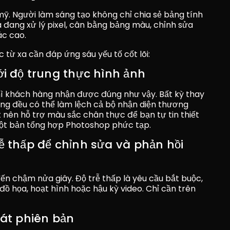
ỹ. Người làm sáng tạo không chỉ chia sẻ bảng tính 
 đang xử lý pixel, cân bằng bảng màu, chỉnh sửa 
ác cao.
 từ xa cần đáp ứng sáu yếu tố cốt lõi:
ới độ trung thực hình ảnh
hì khách hàng nhận được đúng như vậy. Bất kỳ thay 
ng đều có thể làm lệch cả bộ nhận diện thương 
t nên hỗ trợ màu sắc chân thực để bạn tự tin thiết 
một bản tổng hợp Photoshop phức tạp.
ễ thấp để chỉnh sửa và phản hồi 
n chậm nửa giây. Độ trễ thấp là yêu cầu bắt buộc, 
đồ họa, hoạt hình hoặc hậu kỳ video. Chỉ cần trên 
oát phiên bản