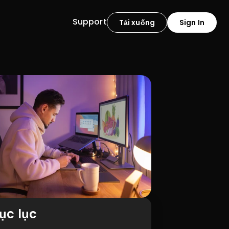
Support
Tải xuống
Sign In
ục lục