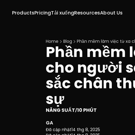
Products
Pricing
Tải xuống
Resources
About Us
Home
Blog
Phần mềm làm việc từ xa ch
Phần mềm là
cho người s
sắc chân thự
sự
NĂNG SUẤT
10 PHÚT
/
GA
Đã cập nhật
14 thg 8, 2025