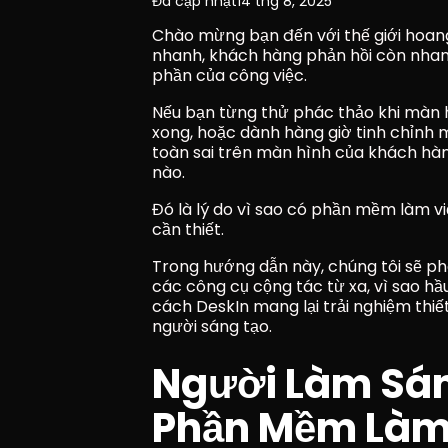
Đã cập nhật
14 thg 8, 2025
Chào mừng bạn đến với thế giới hoang 
nhanh, khách hàng phản hồi còn nhanh
phần của công việc.
Nếu bạn từng thử phác thảo khi màn hì
xong, hoặc dành hàng giờ tinh chỉnh m
toàn sai trên màn hình của khách hàng,
nào.
Đó là lý do vì sao có phần mềm làm việ
cần thiết.
Trong hướng dẫn này, chúng tôi sẽ ph
các công cụ cộng tác từ xa, vì sao hầ
cách DeskIn mang lại trải nghiệm thi
người sáng tạo.
Người Làm Sáng
Phần Mềm Làm 