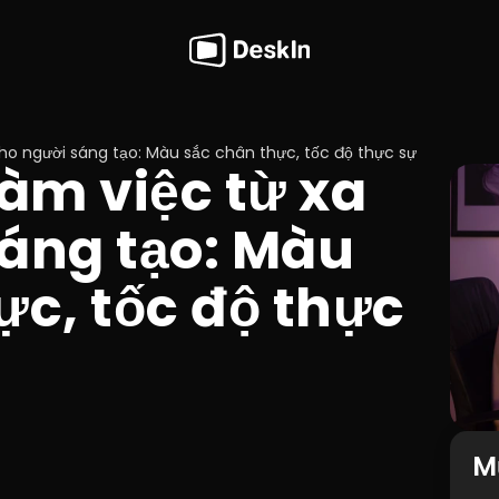
o người sáng tạo: Màu sắc chân thực, tốc độ thực sự
m việc từ xa 
áng tạo: Màu 
c, tốc độ thực 
M