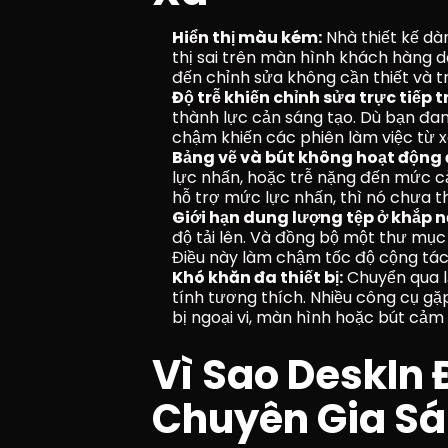
Hiển thị màu kém:
 Nhà thiết kế d
thị sai trên màn hình khách hàng d
đến chỉnh sửa không cần thiết và tr
Độ trễ khiến chỉnh sửa trực tiếp t
thành lực cản sáng tạo. Dù bạn đang
chậm khiến các phiên làm việc từ x
Bảng vẽ và bút không hoạt động
lực nhấn, hoặc trễ nặng đến mức c
hỗ trợ mức lực nhấn, thì nó chưa t
Giới hạn dung lượng tệp ở khắp n
độ tải lên. Và đồng bộ một thư mục 
Điều này làm chậm tốc độ cộng tác
Khó khăn đa thiết bị:
 Chuyển qua l
tính tương thích. Nhiều công cụ gặp
bị ngoại vi, màn hình hoặc bút cảm
Vì Sao DeskIn 
Chuyên Gia Sá