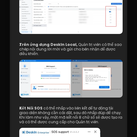
7.1 Các Thực Hành Tốt Nhất cho Trải 
Nghiệm Video 4K
8.1 DeskIn Enterprise v2.0.0 Các Tính 
Năng Mới
Trên ứng dụng DeskIn Local,
 Quản trị viên có thể sao 
chép nội dung lời mời và gửi cho bên nhận để được 
điều khiển.
Kết Nối SOS
 có thể nhấp vào liên kết để tự động tải 
giao diện không cần cài đặt, sau đó nhấp đúp để chạy. 
Khi làm như vậy, một mã kết nối 8 chữ số sẽ được tạo ra 
và có thể được cung cấp cho Quản trị viên.