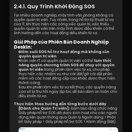
Chế độ Kết Nối Từ Xa DeskIn 4.01
2.4.1. Quy Trình Khởi Động SOS
4.02 Chế độ chất lượng cao là gì?  
4.03 Cách Bật Chế Độ Chất Lượng Cao
Tại nhiều doanh nghiệp, máy tính văn phòng không có 
4.04 Tùy chọn chất lượng hình ảnh
quyền quản trị viên. Tuy nhiên, trong hỗ trợ kỹ thuật từ xa 
4.05 In ấn từ xa
của IT, khi thực hiện các công việc quản trị, việc thiếu 
quyền quản trị viên trên máy tính được điều khiển có thể 
4.06 Màn hình bảo mật
ảnh hưởng đến các hoạt động điều khiển từ xa.
4.07 Điều kiện để kích hoạt chế độ màu 
thật 4:4:4
Giải Pháp của Phiên Bản Doanh Nghiệp 
DeskIn:
4.08 Cách cấu hình điều khiển từ xa 
Điểm cuối SOS hỗ trợ hoạt động mà không cần 
nhiều màn hình đến nhiều màn hình
quyền quản trị viên
. 
4.09 Cách cấu hình và sử dụng bảng đồ 
Nhân viên IT có quyền quản trị viên có thể 
tạm thời 
họa/Bảng vẽ
nâng quyền chương trình SOS để chạy với quyền 
4.10 Thanh công cụ từ xa - Widget nổi
quản trị viên
 trong phiên làm việc từ xa, cho phép 
thực hiện các nhiệm vụ như cài đặt/gỡ cài đặt phần 
4.11 SOS Không có quyền quản trị viên để 
mềm và các hoạt động cấp cao khác được thực hiện 
chạy và nâng cao quyền truy cập trong 
thành công.
quá trình điều khiển từ xa
Sau khi phiên làm việc từ xa kết thúc, các quyền nâng 
4.12 Cài đặt phím tắt 
cao sẽ bị thu hồi ngay lập tức để bảo đảm an toàn cho 
điều khiển từ xa.
4.13. Cuộc gọi âm thanh
4.14. Phân phối
Thực hiện theo hướng dẫn từng bước dưới đây
5.1 Các yêu cầu về Tường lửa & Cổng
[Dành cho Quản Trị viên]: 
Đảm bảo rằng chức năng 
Giấy phép Hỗ trợ SOS đã được kích hoạt cho các người 
5.2 Cài đặt Proxy Internet 
dùng liên quan thông qua Quản lý Người dùng > Phân 
5.3 Kiểm tra Chính sách Mạng Công ty – 
bổ Giấy phép > Giấy phép Hỗ trợ SOS > Hành động (Bật)
Quản lý Hành vi Internet
6.1 Quản lý phân bổ quyền truy cập