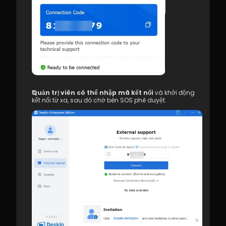
Quản trị viên có thể nhập mã kết nối
 và khởi động 
kết nối từ xa, sau đó chờ bên SOS phê duyệt.