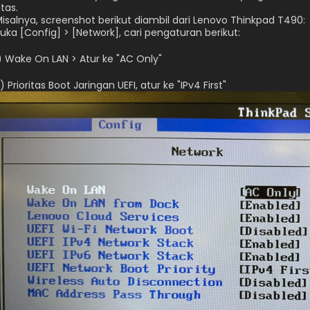
tas.
isalnya, screenshot berikut diambil dari Lenovo Thinkpad T490:
uka [Config] > [Network], cari pengaturan berikut:
) Wake On LAN > Atur ke "AC Only"
) Prioritas Boot Jaringan UEFI, atur ke "IPv4 First" 