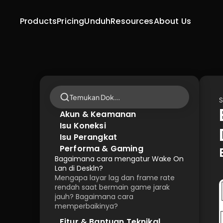
Products
Pricing
Unduh
Resources
About Us
Temukan Dok...
S
Akun & Keamanan
Isu Koneksi
Isu Perangkat
Performa & Gaming
Bagaimana cara mengatur Wake On 
Lan di Deskln?
Mengapa layar lag dan frame rate 
rendah saat bermain game jarak 
jauh? Bagaimana cara 
memperbaikinya?
Fitur & Bantuan Teknikal