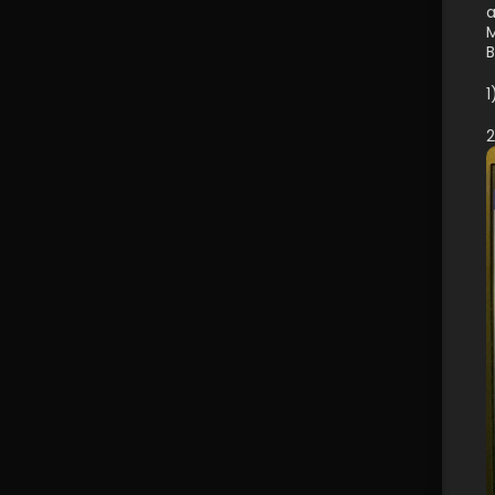
a
M
B
1
2