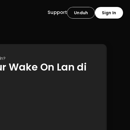
Support
Unduh
Sign In
ln?
 Wake On Lan di 