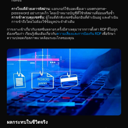
เซสชั่น
การโจมตีด้วยเดารหัสผ่าน:
 แฮกเกอร์ใช้บอตเพื่อเดา username-
password อย่างรวดเร็ว โดยเป้าหมายบัญชีที่ใช้รหัสผ่านที่อ่อนหรือซ้ำ
การเข้าควบคุมเซสชั่น:
 ผู้โจมตีดักฟังเซสชั่นล็อกอินที่ดำเนินอยู่ และดำเนิน
การเข้าถึงโดยไม่ต้องใช้ข้อมูลประจำตัวเดิม
การเจาะเข้าเกี่ยวกับเซสชั่นหลายๆ ครั้งมีสาเหตุมาจากการตั้งค่า RDP ที่ไม่ถูก
ต้องหรือเก่า เรียนรู้เพิ่มเติมเกี่ยวกับ
ความเสี่ยงและการป้องกัน RDP 
เพื่อรักษา
ความปลอดภัยสภาพแวดล้อมระยะไกลของคุณ
ผลกระทบในชีวิตจริง