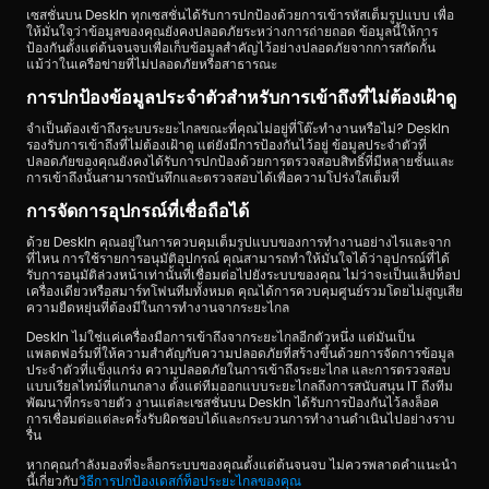
เซสชั่นบน DeskIn ทุกเซสชั่นได้รับการปกป้องด้วยการเข้ารหัสเต็มรูปแบบ เพื่อ
ให้มั่นใจว่าข้อมูลของคุณยังคงปลอดภัยระหว่างการถ่ายถอด ข้อมูลนี้ให้การ
ป้องกันตั้งแต่ต้นจนจบเพื่อเก็บข้อมูลสำคัญไว้อย่างปลอดภัยจากการสกัดกั้น 
แม้ว่าในเครือข่ายที่ไม่ปลอดภัยหรือสาธารณะ
การปกป้องข้อมูลประจำตัวสำหรับการเข้าถึงที่ไม่ต้องเฝ้าดู
จำเป็นต้องเข้าถึงระบบระยะไกลขณะที่คุณไม่อยู่ที่โต๊ะทำงานหรือไม่? DeskIn 
รองรับการเข้าถึงที่ไม่ต้องเฝ้าดู แต่ยังมีการป้องกันไว้อยู่ ข้อมูลประจำตัวที่
ปลอดภัยของคุณยังคงได้รับการปกป้องด้วยการตรวจสอบสิทธิ์ที่มีหลายชั้นและ
การเข้าถึงนั้นสามารถบันทึกและตรวจสอบได้เพื่อความโปร่งใสเต็มที่
การจัดการอุปกรณ์ที่เชื่อถือได้
ด้วย DeskIn คุณอยู่ในการควบคุมเต็มรูปแบบของการทำงานอย่างไรและจาก
ที่ไหน การใช้รายการอนุมัติอุปกรณ์ คุณสามารถทำให้มั่นใจได้ว่าอุปกรณ์ที่ได้
รับการอนุมัติล่วงหน้าเท่านั้นที่เชื่อมต่อไปยังระบบของคุณ ไม่ว่าจะเป็นแล็ปท็อป
เครื่องเดียวหรือสมาร์ทโฟนทีมทั้งหมด คุณได้การควบคุมศูนย์รวมโดยไม่สูญเสีย
ความยืดหยุ่นที่ต้องมีในการทำงานจากระยะไกล
DeskIn ไม่ใช่แค่เครื่องมือการเข้าถึงจากระยะไกลอีกตัวหนึ่ง แต่มันเป็น
แพลตฟอร์มที่ให้ความสำคัญกับความปลอดภัยที่สร้างขึ้นด้วยการจัดการข้อมูล
ประจำตัวที่แข็งแกร่ง ความปลอดภัยในการเข้าถึงระยะไกล และการตรวจสอบ
แบบเรียลไทม์ที่แกนกลาง ตั้งแต่ทีมออกแบบระยะไกลถึงการสนับสนุน IT ถึงทีม
พัฒนาที่กระจายตัว งานแต่ละเซสชั่นบน DeskIn ได้รับการป้องกันไว้ลงล็อค 
การเชื่อมต่อแต่ละครั้งรับผิดชอบได้และกระบวนการทำงานดำเนินไปอย่างราบ
รื่น
หากคุณกำลังมองที่จะล็อกระบบของคุณตั้งแต่ต้นจนจบ ไม่ควรพลาดคำแนะนำ
นี้เกี่ยวกับ
วิธีการปกป้องเดสก์ท็อประยะไกลของคุณ