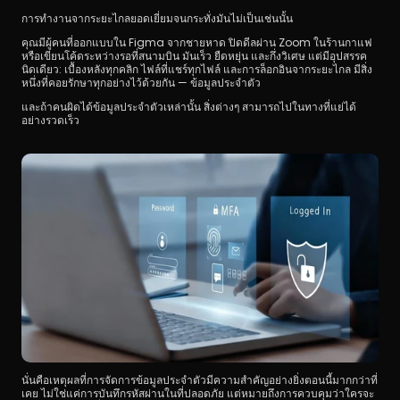
การทำงานจากระยะไกลยอดเยี่ยมจนกระทั่งมันไม่เป็นเช่นนั้น
คุณมีผู้คนที่ออกแบบใน Figma จากชายหาด ปิดดีลผ่าน Zoom ในร้านกาแฟ 
หรือเขียนโค้ดระหว่างรอที่สนามบิน มันเร็ว ยืดหยุ่น และกึ่งวิเศษ แต่มีอุปสรรค
นิดเดียว: เบื้องหลังทุกคลิก ไฟล์ที่แชร์ทุกไฟล์ และการล็อกอินจากระยะไกล มีสิ่ง
หนึ่งที่คอยรักษาทุกอย่างไว้ด้วยกัน — ข้อมูลประจำตัว
และถ้าคนผิดได้ข้อมูลประจำตัวเหล่านั้น สิ่งต่างๆ สามารถไปในทางที่แย่ได้
อย่างรวดเร็ว
ดาวน์โหลด
นั่นคือเหตุผลที่การจัดการข้อมูลประจำตัวมีความสำคัญอย่างยิ่งตอนนี้มากกว่าที่
เคย ไม่ใช่แค่การบันทึกรหัสผ่านในที่ปลอดภัย แต่หมายถึงการควบคุมว่าใครจะ