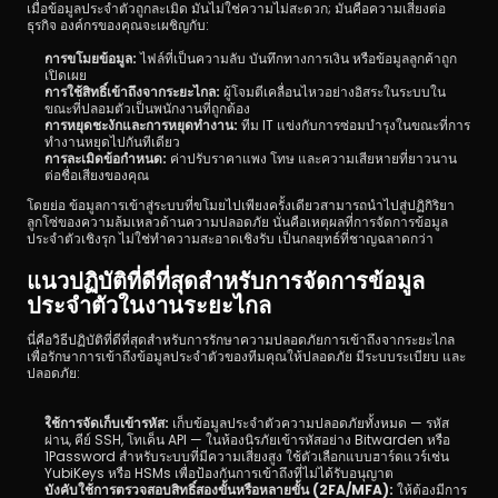
เมื่อข้อมูลประจำตัวถูกละเมิด มันไม่ใช่ความไม่สะดวก; มันคือความเสี่ยงต่อ
ธุรกิจ องค์กรของคุณจะเผชิญกับ:
การขโมยข้อมูล:
 ไฟล์ที่เป็นความลับ บันทึกทางการเงิน หรือข้อมูลลูกค้าถูก
เปิดเผย
การใช้สิทธิ์เข้าถึงจากระยะไกล:
 ผู้โจมตีเคลื่อนไหวอย่างอิสระในระบบใน
ขณะที่ปลอมตัวเป็นพนักงานที่ถูกต้อง
การหยุดชะงักและการหยุดทำงาน:
 ทีม IT แข่งกับการซ่อมบำรุงในขณะที่การ
ทำงานหยุดไปกันทีเดียว
การละเมิดข้อกำหนด:
 ค่าปรับราคาแพง โทษ และความเสียหายที่ยาวนาน
ต่อชื่อเสียงของคุณ
โดยย่อ ข้อมูลการเข้าสู่ระบบที่ขโมยไปเพียงครั้งเดียวสามารถนำไปสู่ปฏิกิริยา
ลูกโซ่ของความล้มเหลวด้านความปลอดภัย นั่นคือเหตุผลที่การจัดการข้อมูล
ประจำตัวเชิงรุก ไม่ใช่ทำความสะอาดเชิงรับ เป็นกลยุทธ์ที่ชาญฉลาดกว่า
แนวปฏิบัติที่ดีที่สุดสำหรับการจัดการข้อมูล
ประจำตัวในงานระยะไกล
นี่คือวิธีปฏิบัติที่ดีที่สุดสำหรับการรักษาความปลอดภัยการเข้าถึงจากระยะไกล
เพื่อรักษาการเข้าถึงข้อมูลประจำตัวของทีมคุณให้ปลอดภัย มีระบบระเบียบ และ
ปลอดภัย:
ใช้การจัดเก็บเข้ารหัส: 
เก็บข้อมูลประจำตัวความปลอดภัยทั้งหมด — รหัส
ผ่าน, คีย์ SSH, โทเค็น API — ในห้องนิรภัยเข้ารหัสอย่าง Bitwarden หรือ 
1Password สำหรับระบบที่มีความเสี่ยงสูง ใช้ตัวเลือกแบบฮาร์ดแวร์เช่น 
YubiKeys หรือ HSMs เพื่อป้องกันการเข้าถึงที่ไม่ได้รับอนุญาต
บังคับใช้การตรวจสอบสิทธิ์สองขั้นหรือหลายขั้น (2FA/MFA): 
ให้ต้องมีการ