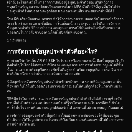
เข้าถึงอะไรและเมื่อไหร่ จากการปกป้องข้อมูลประจำตัวของบริษัทถึงการ
หมุนเวียนข้อมูลความปลอดภัยและการตั้งค่า MFA มันคือวิธีที่คุณมั่นใจได้ว่า
ประตูหน้าดิจิทัลของคุณจะถูกล็อค และเฉพาะคนที่เหมาะสมเท่านั้นที่มีคีย์
โชคดีที่เครื่องมืออย่าง DeskIn ทำให้การรักษาความปลอดภัยในการเข้าถึงจาก
ระยะไกลง่ายและฉลาดขึ้นอีกมาก ในบล็อกนี้ เราจะสรุปว่าอะไรคือการจัดการ
ข้อมูลประจำตัว วิธีการทำงาน และคุณสามารถใช้มันอย่างไรเพื่อรักษาความ
ปลอดภัยในการตั้งค่าของคุณโดยไม่ปิดกั้นทีมของคุณ
มาเริ่มกันเลย
การจัดการข้อมูลประจำตัวคืออะไร?
ทุกพาสเวิร์ด โทเค็น API คีย์ SSH ใบรับรอง หรือสแกนลายนิ้วมือเป็นกุญแจไปยัง
สิ่งสำคัญในโลกดิจิทัลของบริษัทคุณ และพูดตามตรง การติดตามกุญแจไม่กี่ชิ้น
นั้นง่าย แต่หลายร้อยหรือหลายพันชิ้นคือสูตรสำหรับการสูญเสียการล็อกอิน การ
แชร์เกิน หรือแย่กว่านั้น การละเมิดความปลอดภัย
นี่คือจุดที่การจัดการข้อมูลประจำตัวเข้ามามีบทบาท ระบบที่ถือกุญแจเหล่านั้น
ทั้งหมดเก็บไว้ในที่ปลอดภัยจนกว่าจะมีการมอบให้คนที่ถูกต้องในเวลาที่เหมาะ
สม
วิธีที่ดีกว่าในการพิจารณาการจัดการข้อมูลประจำตัวคือไม่ใช่เพียงรายชื่อรหัส
ผ่านที่เต็มไปด้วยฝุ่น แต่เป็นยามเสมือนที่รู้ว่าใครควรและไม่ควรมีสิทธิ์เข้าไป 
ทำให้มั่นใจว่าคนที่เหมาะสมถูกปล่อยเข้าไป และคนที่ไม่เหมาะสมถูกกันออกไป
การจัดการข้อมูลประจำตัวที่ถูกนำมาใช้อย่างเหมาะสมจะช่วยให้ทีมของคุณ
ดำเนินการได้ไม่ถูกขัดขวางในขณะที่ป้องกันแฮกเกอร์และแขกที่ไม่ต้องการจาก
การเข้ามาในระบบ