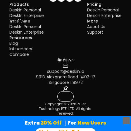
Ultra-low latency with smooth high-frame-rate streaming
Performance issues over unstable networks
Join our community!
Products
Pricing
No complex setup or server deployment required
DeskIn Personal
DeskIn Personal
Many IT teams are now actively replacing it, especially when 
Cross-platform including Rustdesk alternative for Android
looking for a Windows RDP client alternative or something that 
Secure with encryption and device control features
DeskIn Enterprise
DeskIn Enterprise
works seamlessly across macOS, Linux, and mobile devices. 
Built-in file transfer and multi-device management
ดาวน์โหลด
More
MacBook Screen (Left) and iPad Screen (Right)
That's where modern Remote Desktop alternatives shine.
Cons
DeskIn Personal
About Us
How to Use an iPad as a Second Screen for 
Quick Comparison of the Best RDP Alternative
Smaller awareness than legacy competitors
DeskIn Enterprise
Support
Windows?
Choosing the right tool is like picking the right vehicle. Some ar
Resources
Best for: 
Users who want a powerful yet simple remote 
built for speed, others for heavy-duty enterprise work. Here's a 
Apple Sidecar only supports mac released after 2016 and iPad
desktop solution
Blog
snapshot:
or newer. If you are using an old Apple device or a Windows dev
Influencers
you can still use DeskIn remote software to do the screen exten
DeskIn
 – Best all-in-one RDP alternative for performance a
Compare
It supports using iPad as a second display for Mac and Windo
cross-platform use
and the smoothness is no worse than sidecar.
TeamViewer
 – Best for enterprise remote support
ติดต่อเรา
AnyDesk
 – Best lightweight option for fast connections
RustDesk
 – Best Windows RDP alternative open-source sol
support@deskin.io
Step 1: Download and Register a DeskIn Accoun
Remmina
 – Best RDP alternative for Linux users
Chrome Remote Desktop
991D Alexandra Road  #02-17
 – Best simple browser-based t
Install DeskIn on both your computer and iPad. Sign in to your 
Splashtop
 – Best for high-performance business environ
Singapore 119972
DeskIn account on each device. When you log in on a new dev
for the first time, you may need to complete email verification t
1. DeskIn – Best RDP Alternative for Cross-
help protect your account.
Platform Performance
Copyright © 2026 Zuler 
Pros
Technology PTE. LTD. All rights 
Ultra-low latency with smooth high-frame-rate streaming
reserved.
Works across Windows, macOS, Linux, iOS, and Android
To use Screen Extension, you'll need to subscribe to any Premi
Terms of Service
Privacy Policy
Strong encryption and secure access controls
plan. 
Click here to view DeskIn plans.
Extra
 20% Off
｜For
 New Users
Built-in file transfer and multi-session support
Step 2: Extend Screen
DeskIn
 removes the friction that often comes with remote acce
Cons
tools. Instead of relying on IDs or manual configurations, it offe