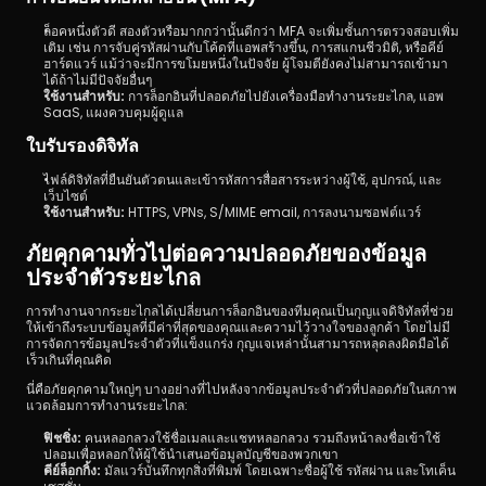
ล็อคหนึ่งตัวดี สองตัวหรือมากกว่านั้นดีกว่า MFA จะเพิ่มชั้นการตรวจสอบเพิ่ม
เติม เช่น การจับคู่รหัสผ่านกับโค้ดที่แอพสร้างขึ้น, การสแกนชีวมิติ, หรือคีย์
ฮาร์ดแวร์ แม้ว่าจะมีการขโมยหนึ่งในปัจจัย ผู้โจมตียังคงไม่สามารถเข้ามา
ได้ถ้าไม่มีปัจจัยอื่นๆ
ใช้งานสำหรับ:
 การล็อกอินที่ปลอดภัยไปยังเครื่องมือทำงานระยะไกล, แอพ 
SaaS, แผงควบคุมผู้ดูแล
ใบรับรองดิจิทัล
ไฟล์ดิจิทัลที่ยืนยันตัวตนและเข้ารหัสการสื่อสารระหว่างผู้ใช้, อุปกรณ์, และ
เว็บไซต์
ใช้งานสำหรับ:
 HTTPS, VPNs, S/MIME email, การลงนามซอฟต์แวร์
ภัยคุกคามทั่วไปต่อความปลอดภัยของข้อมูล
ประจำตัวระยะไกล
การทำงานจากระยะไกลได้เปลี่ยนการล็อกอินของทีมคุณเป็นกุญแจดิจิทัลที่ช่วย
ให้เข้าถึงระบบข้อมูลที่มีค่าที่สุดของคุณและความไว้วางใจของลูกค้า โดยไม่มี
การจัดการข้อมูลประจำตัวที่แข็งแกร่ง กุญแจเหล่านั้นสามารถหลุดลงผิดมือได้
เร็วเกินที่คุณคิด
นี่คือภัยคุกคามใหญ่ๆ บางอย่างที่ไปหลังจากข้อมูลประจำตัวที่ปลอดภัยในสภาพ
แวดล้อมการทำงานระยะไกล:
ฟิชชิ่ง:
 คนหลอกลวงใช้ชื่อเมลและแชทหลอกลวง รวมถึงหน้าลงชื่อเข้าใช้
ปลอมเพื่อหลอกให้ผู้ใช้นำเสนอข้อมูลบัญชีของพวกเขา
คีย์ล็อกกิ้ง:
 มัลแวร์บันทึกทุกสิ่งที่พิมพ์ โดยเฉพาะชื่อผู้ใช้ รหัสผ่าน และโทเค็น