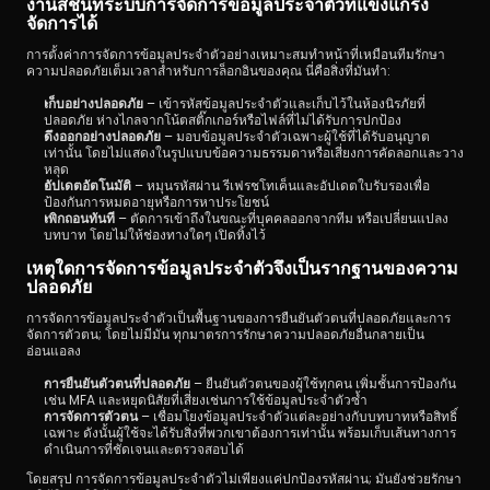
งานสี่ชิ้นที่ระบบการจัดการข้อมูลประจำตัวที่แข็งแกร่ง
จัดการได้
การตั้งค่าการจัดการข้อมูลประจำตัวอย่างเหมาะสมทำหน้าที่เหมือนทีมรักษา
ความปลอดภัยเต็มเวลาสำหรับการล็อกอินของคุณ นี่คือสิ่งที่มันทำ:
เก็บอย่างปลอดภัย
 – เข้ารหัสข้อมูลประจำตัวและเก็บไว้ในห้องนิรภัยที่
ปลอดภัย ห่างไกลจากโน้ตสติ๊กเกอร์หรือไฟล์ที่ไม่ได้รับการปกป้อง
ดึงออกอย่างปลอดภัย
 – มอบข้อมูลประจำตัวเฉพาะผู้ใช้ที่ได้รับอนุญาต
เท่านั้น โดยไม่แสดงในรูปแบบข้อความธรรมดาหรือเสี่ยงการคัดลอกและวาง
หลุด
อัปเดตอัตโนมัติ
 – หมุนรหัสผ่าน รีเฟรชโทเค็นและอัปเดตใบรับรองเพื่อ
ป้องกันการหมดอายุหรือการหาประโยชน์
เพิกถอนทันที
 – ตัดการเข้าถึงในขณะที่บุคคลออกจากทีม หรือเปลี่ยนแปลง
บทบาท โดยไม่ให้ช่องทางใดๆ เปิดทิ้งไว้
เหตุใดการจัดการข้อมูลประจำตัวจึงเป็นรากฐานของความ
ปลอดภัย
การจัดการข้อมูลประจำตัวเป็นพื้นฐานของการยืนยันตัวตนที่ปลอดภัยและการ
จัดการตัวตน; โดยไม่มีมัน ทุกมาตรการรักษาความปลอดภัยอื่นกลายเป็น
อ่อนแอลง
การยืนยันตัวตนที่ปลอดภัย
 – ยืนยันตัวตนของผู้ใช้ทุกคน เพิ่มชั้นการป้องกัน
เช่น MFA และหยุดนิสัยที่เสี่ยงเช่นการใช้ข้อมูลประจำตัวซ้ำ
การจัดการตัวตน
 – เชื่อมโยงข้อมูลประจำตัวแต่ละอย่างกับบทบาทหรือสิทธิ์
เฉพาะ ดังนั้นผู้ใช้จะได้รับสิ่งที่พวกเขาต้องการเท่านั้น พร้อมเก็บเส้นทางการ
ดำเนินการที่ชัดเจนและตรวจสอบได้
โดยสรุป การจัดการข้อมูลประจำตัวไม่เพียงแค่ปกป้องรหัสผ่าน; มันยังช่วยรักษา