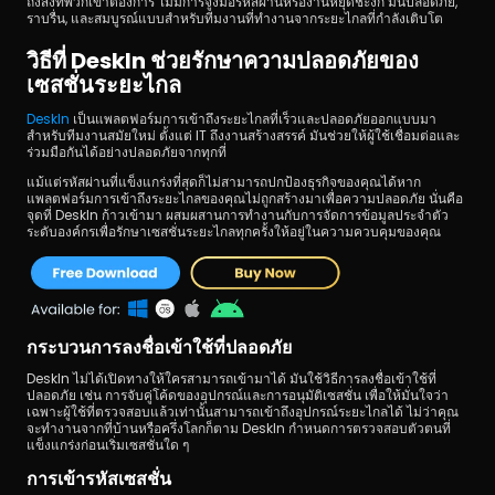
ถึงสิ่งที่พวกเขาต้องการ ไม่มีการจูงมือรหัสผ่านหรืองานหยุดชะงัก มันปลอดภัย, 
ราบรื่น, และสมบูรณ์แบบสำหรับทีมงานที่ทำงานจากระยะไกลที่กำลังเติบโต
วิธีที่ DeskIn ช่วยรักษาความปลอดภัยของ
เซสชั่นระยะไกล
DeskIn 
เป็นแพลตฟอร์มการเข้าถึงระยะไกลที่เร็วและปลอดภัยออกแบบมา
สำหรับทีมงานสมัยใหม่ ตั้งแต่ IT ถึงงานสร้างสรรค์ มันช่วยให้ผู้ใช้เชื่อมต่อและ
ร่วมมือกันได้อย่างปลอดภัยจากทุกที่
แม้แต่รหัสผ่านที่แข็งแกร่งที่สุดก็ไม่สามารถปกป้องธุรกิจของคุณได้หาก
แพลตฟอร์มการเข้าถึงระยะไกลของคุณไม่ถูกสร้างมาเพื่อความปลอดภัย นั่นคือ
จุดที่ DeskIn ก้าวเข้ามา ผสมผสานการทำงานกับการจัดการข้อมูลประจำตัว
ระดับองค์กรเพื่อรักษาเซสชั่นระยะไกลทุกครั้งให้อยู่ในความควบคุมของคุณ
กระบวนการลงชื่อเข้าใช้ที่ปลอดภัย
DeskIn ไม่ได้เปิดทางให้ใครสามารถเข้ามาได้ มันใช้วิธีการลงชื่อเข้าใช้ที่
ปลอดภัย เช่น การจับคู่โค้ดของอุปกรณ์และการอนุมัติเซสชั่น เพื่อให้มั่นใจว่า
เฉพาะผู้ใช้ที่ตรวจสอบแล้วเท่านั้นสามารถเข้าถึงอุปกรณ์ระยะไกลได้ ไม่ว่าคุณ
จะทำงานจากที่บ้านหรือครึ่งโลกก็ตาม DeskIn กำหนดการตรวจสอบตัวตนที่
แข็งแกร่งก่อนเริ่มเซสชั่นใด ๆ
การเข้ารหัสเซสชั่น