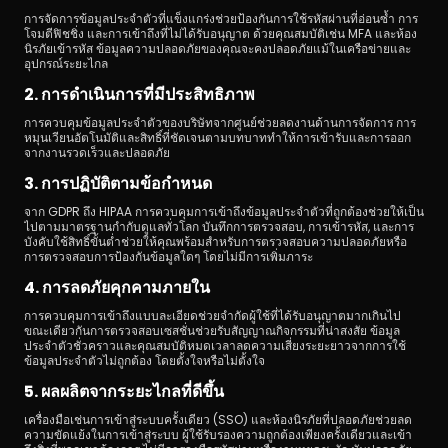
การจัดการข้อมูลประจำตัวที่แข็งแกร่งช่วยป้องกันการใช้รหัสผ่านที่อ่อนซ้ำ การ
โจมตีฟิชชิ่ง และการเข้าถึงที่ไม่ได้รับอนุญาต ด้วยคุณสมบัติเช่น MFA และห้อง
นิรภัยเข้ารหัส ข้อมูลความปลอดภัยของคุณจะคงปลอดภัยแม้ในเครือข่ายและ
อุปกรณ์ระยะไกล
2. การดำเนินการที่มีประสิทธิภาพ
การควบคุมข้อมูลประจำตัวของบริษัทจากศูนย์ช่วยลดงานด้านการจัดการ การ
หมุนเวียนอัตโนมัติและสิทธิ์ที่ชัดเจนตามบทบาททำให้การเข้ารับและการออก
จากงานรวดเร็วและปลอดภัย
3. การปฏิบัติตามข้อกำหนด
จาก GDPR ถึง HIPAA การควบคุมการเข้าถึงข้อมูลประจำตัวที่ถูกต้องช่วยให้เป็น
ไปตามมาตรฐานกำกับดูแลทั่วโลก บันทึกการตรวจสอบ, การเข้ารหัส, และการ
บังคับใช้สิทธิ์ขั้นต่ำช่วยให้คุณพร้อมสำหรับการตรวจสอบความปลอดภัยหรือ
การตรวจสอบการป้องกันข้อมูลใดๆ โดยไม่มีการเพิ่มภาระ
4. การลดภัยคุกคามภายใน
การควบคุมการเข้าถึงแบบละเอียดช่วยจำกัดผู้ใช้ที่ได้รับอนุญาตมากเกินไป 
ขณะเดียวกันการตรวจสอบเซสชั่นช่วยรับสัญญาณกิจกรรมที่น่าสงสัย ข้อมูล
ประจำตัวชั่วคราวและคุณสมบัติหมดเวลาลดความเสี่ยงระยะยาวจากการใช้
ข้อมูลประจำตัวไม่ถูกต้อง โดยตั้งใจหรือไม่ตั้งใจ
5. ผลผลิตจากระยะไกลที่ดีขึ้น
เครื่องมือเช่นการเข้าสู่ระบบครั้งเดียว (SSO) และห้องนิรภัยที่ปลอดภัยช่วยลด
ความขัดแย้งในการเข้าสู่ระบบ ผู้ใช้รับรองความถูกต้องเพียงครั้งเดียวและเข้า