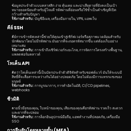
ข้อมูลประจำตัวแบบคลาสสิก ง่าย คุ้นเคย และน่าเสียดายที่ยังคงเป็นเป้า
หมายยอดนิยมสำหรับผู้โจมตี รหัสผ่านที่อ่อนหรือใช้ซ้ำเป็นคำเชิญที่เปิด
กว้างสำหรับปัญหา
ใช้งานสำหรับ:
 บัญชีอีเมล, เครื่องมือภายใน, VPN, แอพเว็บ
คีย์ SSH
คีย์การเข้ารหัสเหล่านี้ช่วยให้คุณเข้าสู่เซิร์ฟเวอร์หรือสภาพแวดล้อมสำหรับ
นักพัฒนาโดยไม่มีรหัสผ่าน มันยากที่จะถอดรหัสมากขึ้น แต่ต้องเก็บอย่าง
เหมาะสม
ใช้งานสำหรับ:
 การเข้าถึงเซิร์ฟเวอร์ระยะไกล, การจัดการโครงสร้างพื้นฐาน, 
แพลตฟอร์มคลาวด์
โทเค็น API
คิดว่าโทเค็นเหล่านี้เป็นบัตรประจำตัวดิจิทัลสำหรับซอฟต์แวร์ มันให้ระบบมี
สิทธิ์ที่จะสื่อสารระหว่างกันได้อย่างปลอดภัย โดยไม่ต้องมีการแทรกแซงของ
มนุษย์
ใช้งานสำหรับ:
 การบูรณาการ, การทำอัตโนมัติ, CI/CD pipelines, 
webhooks
ชีวมิติ
ลายนิ้วมือของคุณ, ใบหน้าของคุณ, เสียงของคุณคือรหัสผ่าน รวดเร็ว สะดวก 
และยากที่จะปลอม
ใช้งานสำหรับ:
 การล็อกอินอุปกรณ์มือถือ, แอพทำงานที่ปลอดภัย, เครื่องมือ 
SSO
การยืนยันโดยหลายขั้น (MFA)