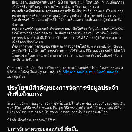
ยืนยันอย่างน้อยสองรูปแบบเสมอ (เช่น รหัสผ่าน + โค้ดแอพ) MFA บล็อกการ
เข้าถึงที่ไม่ได้รับอนุญาตส่วนใหญ่ แม้เมื่อรหัสผ่านถูกละเมิด
หมุนเวียนรหัสผ่านและตรวจสอบการเข้าถึงเป็นประจำ:
 กำหนดนโยบายการ
หมดอายุของรหัสผ่านและหมุนเวียนข้อมูลประจำตัวเป็นประจำ ตรวจสอบว่า
ใครมีการเข้าถึงและลบผู้ใช้ที่ไม่ใช้งานเพื่อลดความเสี่ยงและปฏิบัติตามข้อ
กำหนด
หยุดการแชร์ข้อมูลประจำตัวระหว่างสมาชิกในทีม:
 ข้อมูลล็อกอินที่แชร์สร้าง
ช่องโหว่ทางความปลอดภัยและปัญหาความรับผิดชอบ แทนที่จะให้บัญชี
บุคคลพร้อมการเข้าถึงที่จัดการโดยบทบาท ใช้ SSO หรือผู้ให้บริการตัวตน
เพื่อจัดการสิทธิ์ได้ง่าย
ตั้งค่าการหมดเวลาของเซสชั่นและการออกอัตโนมัติ: 
การออกอัตโนมัติของ
เซสชั่นที่ไม่ได้ใช้งานเป็นการป้องกันการใช้ในทางที่ผิดของอุปกรณ์ที่ปล่อยไว้ 
โดยเฉพาะในสภาพแวดล้อมการทำงานจากระยะไกล นี่เป็นชั้นป้องกันที่ง่าย
แต่มีประสิทธิภาพ
ต้องการเจาะลึกเกี่ยวกับการรักษาความปลอดภัยเดสก์ท็อประยะไกลของคุณเอง
หรือไม่? นี่คือคู่มือเต็มรูปแบบเกี่ยวกับ
วิธีตั้งค่าเดสก์ท็อประยะไกลที่ปลอดภัย 
อย่างถูกต้อง
ประโยชน์สำคัญของการจัดการข้อมูลประจำ
ตัวที่แข็งแกร่ง
ระบบการจัดการข้อมูลประจำตัวที่แข็งแกร่งไม่เพียงแค่ปกป้องธุรกิจของคุณ; มัน
ช่วยปรับปรุงวิธีการทำงานของทีมคุณ วิธีการปฏิบัติตามข้อกำหนด และวิธีที่จะ
ขยายตัวได้อย่างปลอดภัยในสภาพแวดล้อมการทำงานจากระยะไกล
นี่คือสิ่งที่องค์กรของคุณจะได้รับ:
1. การรักษาความปลอดภัยที่เพิ่มขึ้น