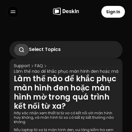
Sign In
Features
FAQs
Select Language
Select Topics
Cách sử dụng màn hình riêng tư?
Cách thay đổi hoặc đặt lại mật khẩu của 
Support
FAQ
Tài khoản Cá nhân DeskIn?
Làm thế nào để khắc phục màn hình đen hoặc màn hình m
Cách thiết lập truy cập từ xa không cần 
Làm thế nào để khắc phục 
giám sát trên DeskIn
Terms of Service
Privacy Policy
Phải làm gì nếu không nhận được Email 
màn hình đen hoặc màn 
xác minh khi đăng nhập vào các thiết bị 
hình mờ trong quá trình 
mới?
kết nối từ xa?
Hãy xác nhận xem thiết bị từ xa có kết nối với màn hình 
hay không, và màn hình từ xa có bất kỳ bất thường nào 
không.
Nếu laptop từ xa bị màn hình đen, vui lòng kiểm tra xem 