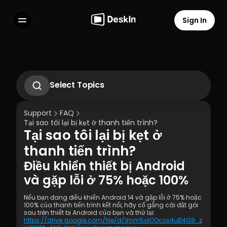
Sign In
Features
FAQs
Select Language
Select Topics
Cách sử dụng màn hình riêng tư?
Cách thay đổi hoặc đặt lại mật khẩu của 
Support
FAQ
Tài khoản Cá nhân DeskIn?
Tại sao tôi lại bị kẹt ở thanh tiến trình?
Cách thiết lập truy cập từ xa không cần 
Tại sao tôi lại bị kẹt ở 
giám sát trên DeskIn
Terms of Service
Privacy Policy
Phải làm gì nếu không nhận được Email 
thanh tiến trình?
xác minh khi đăng nhập vào các thiết bị 
Điều khiển thiết bị Android 
mới?
và gặp lỗi ở 75% hoặc 100%
Nếu bạn đang điều khiển Android 14 và gặp lỗi ở 75% hoặc 
100% của thanh tiến trình kết nối, hãy cố gắng cài đặt gói 
sau trên thiết bị Android của bạn và thử lại: 
https://drive.google.com/file/d/1mm5oIOOcss4uB4G9_z