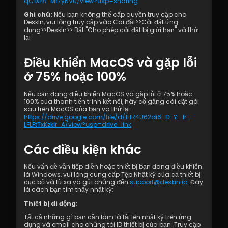
qC1XPA_Mr7yNVU/view?usp=sharing
Ghi chú:
 Nếu bạn không thể cấp quyền truy cập cho 
DeskIn, vui lòng truy cập vào Cài đặt>>Cài đặt ứng 
dụng>>DeskIn>> Bật "Cho phép cài đặt bị giới hạn" và thử 
lại
Điều khiển MacOS và gặp lỗi 
ở 75% hoặc 100%
Nếu bạn đang điều khiển MacOS và gặp lỗi ở 75% hoặc 
100% của thanh tiến trình kết nối, hãy cố gắng cài đặt gói 
sau trên MacOS của bạn và thử lại: 
https://drive.google.com/file/d/1HR4U62di6_D_Yi_lr-
LFLFtTxKzkIr_A/view?usp=drive_link
Các điều kiện khác
Nếu vấn đề vẫn tiếp diễn hoặc thiết bị bạn đang điều khiển 
là Windows, vui lòng cung cấp Tệp Nhật ký của cả thiết bị 
cục bộ và từ xa và gửi chúng đến 
support@deskin.io
. Đây 
là cách bạn tìm thấy nhật ký:
Thiết bị di động:
Tất cả những gì bạn cần làm là tải lên nhật ký trên ứng 
dụng và email cho chúng tôi ID thiết bị của bạn: Truy cập 