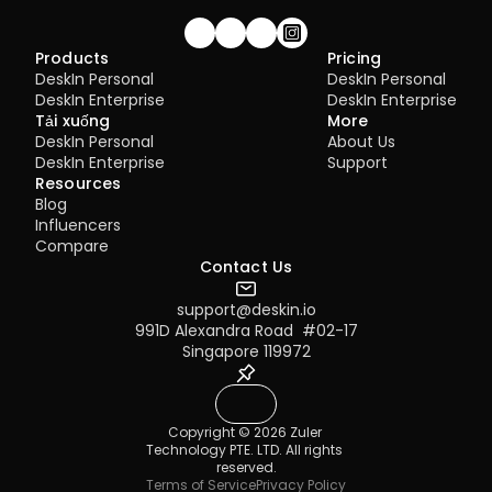
Join our community!
Products
Pricing
DeskIn Personal
DeskIn Personal
DeskIn Enterprise
DeskIn Enterprise
Tải xuống
More
DeskIn Personal
About Us
DeskIn Enterprise
Support
Resources
Blog
Influencers
Compare
Contact Us
support@deskin.io
991D Alexandra Road  #02-17
Singapore 119972
Copyright © 2026 Zuler 
Technology PTE. LTD. All rights 
reserved.
Terms of Service
Privacy Policy