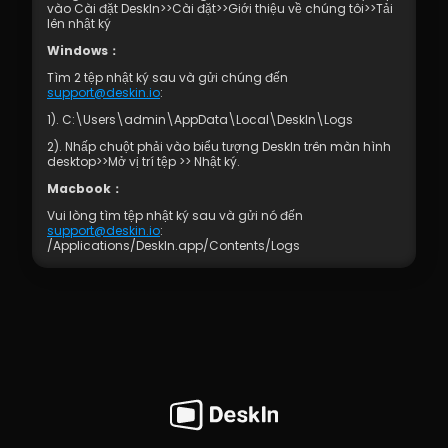
vào Cài đặt DeskIn>>Cài đặt>>Giới thiệu về chúng tôi>>Tải 
lên nhật ký
Windows：
Tìm 2 tệp nhật ký sau và gửi chúng đến 
support@deskin.io
:
1). C:\Users\admin\AppData\Local\DeskIn\Logs
2). Nhấp chuột phải vào biểu tượng DeskIn trên màn hình 
desktop>>Mở vị trí tệp >> Nhật ký.
Macbook：
Vui lòng tìm tệp nhật ký sau và gửi nó đến 
support@deskin.io
:
/Applications/Deskln.app/Contents/Logs