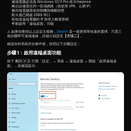
遠端電腦必須為 Windows 10/11 Pro 或 Enterprise
兩台設備需在同一區域網路（或使用 VPN、公網 IP）
被控端電腦需保持開機與喚醒狀態
防火牆已開啟 3389 埠口
你知道遠端電腦的 IP 與登入帳號密碼
手動啟用「遠端桌面」功能
⚠️ 如果你覺得以上設定太複雜，
DeskIn 
是一個更簡單快速的選擇。只需三
個步驟即可遠端連線，詳細介紹請見
【方法二】
。
確認你的系統符合條件後，按照以下步驟設定：
步驟 1：啟用遠端桌面功能
按下 
 打開「設定」→ 系統 → 遠端桌面 → 開啟「啟用遠端桌
Win + I
面」，並確認提示。