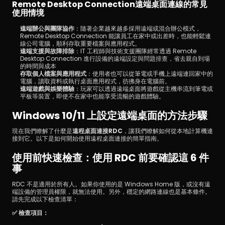
Remote Desktop Connection遠端桌面連線的常見
使用情境
遠端辦公與團隊協作
：隨著企業越來越多採用遠端或混合辦公模式，
Remote Desktop Connection 能讓員工在家中或出差時，也能輕鬆連
線公司電腦，順利存取重要檔案與應用程式。
遠端支援與故障排除
：IT 工程師與技術支援團隊經常透過 Remote 
Desktop Connection 進行設備的遠端設定與問題排查，省去親自到場
的時間與成本
存取個人檔案與應用程式
：使用者也可以從筆電或手機上遠端連回家中的
電腦，讀取資料或執行桌面應用程式，彷彿身在電腦前。
遠端遊戲與娛樂體驗
：玩家可以透過遠端桌面將遊戲從主機串流到筆電或
平板等裝置，即使不在家中也能享受流暢的遊戲體驗。
Windows 10/11 上設定遠端桌面的方法步驟
現在我們瞭解了什麼是
遠程桌面連接RDC
，讓我們瞭解如何從本地計算機連
接到它。以下是如何開始使用遠程桌面連接的簡單指南。
使用前快速檢查：使用 RDC 前要確認這 6 件
事
RDC 不是適用於所有人。如果你使用的是 Windows Home 版，或沒有遠
端設備的管理員權限，就無法使用。另外，穩定的網路連線也是基本條件。
請先完成以下檢查清單：
✅ 檢查項目：