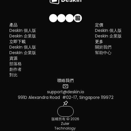
RDP still works, but it comes with trade-offs that many users fin
右順序。
Chrome Remote Desktop
 – Best simple, no-frills option
frustrating:
Security risks if not properly configured
Complex setup for remote or external access
1. DeskIn – Best RustDesk Alternative for Seaml
Limited cross-platform compatibility
Performance and Ease of Use
Performance issues over unstable networks
加入我們的社群！
產品
定價
Pros
DeskIn 個人版
DeskIn 個人版
Many IT teams are now actively replacing it, especially when 
Ultra-low latency with smooth high-frame-rate streaming
looking for a Windows RDP client alternative or something that 
DeskIn 企業版
DeskIn 企業版
No complex setup or server deployment required
works seamlessly across macOS, Linux, and mobile devices. 
立即下載
Cross-platform including Rustdesk alternative for Android
更多
That's where modern Remote Desktop alternatives shine.
Secure with encryption and device control features
DeskIn 個人版
關於我們
Quick Comparison of the Best RDP Alternative
Built-in file transfer and multi-device management
DeskIn 企業版
幫助中心
Cons
Choosing the right tool is like picking the right vehicle. Some ar
資源
Smaller awareness than legacy competitors
built for speed, others for heavy-duty enterprise work. Here's a 
部落格
snapshot:
Best for: 
Users who want a powerful yet simple remote 
創作者
DeskIn
 – Best all-in-one RDP alternative for performance a
desktop solution
對比
cross-platform use
TeamViewer
 – Best for enterprise remote support
聯絡我們
AnyDesk
 – Best lightweight option for fast connections
RustDesk
 – Best Windows RDP alternative open-source sol
support@deskin.io
Remmina
 – Best RDP alternative for Linux users
MacOS：進入系統設置 >> 顯示設置，選擇 DeskIn 螢幕，並將螢
991D Alexandra Road  #02-17, Singapore 119972
Chrome Remote Desktop
 – Best simple browser-based t
改為"擴展顯示"。您也可以點擊"排列…"來調整兩個螢幕的位置。
Splashtop
 – Best for high-performance business environ
1. DeskIn – Best RDP Alternative for Cross-
版權所有 © 2026 
Platform Performance
Zuler 
Pros
Technology 