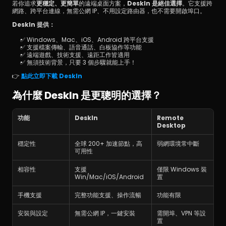
若你追求
更穩定、更簡單
的遠端桌面方案，
DeskIn 是絕佳選擇
。它支援跨
網路、跨平台連線，無需公網 IP、不用設定路由器，也不需要開啟埠口。
DeskIn 提供：
✅ Windows、Mac、iOS、Android 跨平台支援
✅ 支援檔案傳輸、語音通話、白板協作等功能
✅ 遠端遊戲、技術支援、遠距工作皆適用
✅ 無須技術背景，只要 3 個步驟就能上手！
👉 
點此立即下載 DeskIn
為什麼 DeskIn 是更聰明的選擇？
功能
DeskIn
Remote 
Desktop
穩定性
全球 200+ 加速節點，高
弱網環境常中斷
可用性
相容性
支援 
僅限 Windows 裝
Win/Mac/iOS/Android
置
手機支援
完整功能支援、操作流暢
功能有限
安裝與設定
無需公網 IP，一鍵安裝
需開埠、VPN 等設
置