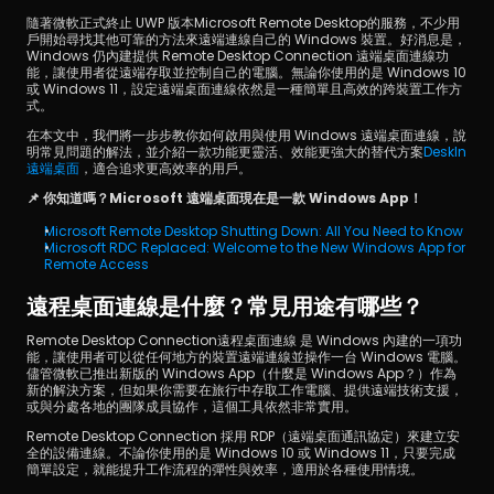
隨著微軟正式終止 UWP 版本Microsoft Remote Desktop的服務，不少用
戶開始尋找其他可靠的方法來遠端連線自己的 Windows 裝置。好消息是，
Windows 仍內建提供 Remote Desktop Connection 遠端桌面連線功
能，讓使用者從遠端存取並控制自己的電腦。無論你使用的是 Windows 10 
或 Windows 11，設定遠端桌面連線依然是一種簡單且高效的跨裝置工作方
式。
在本文中，我們將一步步教你如何啟用與使用 Windows 遠端桌面連線，說
明常見問題的解法，並介紹一款功能更靈活、效能更強大的替代方案
DeskIn
遠端桌面
，適合追求更高效率的用戶。
立即下載
📌 你知道嗎？Microsoft 遠端桌面現在是一款 Windows App！
Microsoft Remote Desktop Shutting Down: All You Need to Know
Microsoft RDC Replaced: Welcome to the New Windows App for 
Remote Access
遠程桌面連線是什麼？常見用途有哪些？
Remote Desktop Connection遠程桌面連線 是 Windows 內建的一項功
能，讓使用者可以從任何地方的裝置遠端連線並操作一台 Windows 電腦。
儘管微軟已推出新版的 Windows App（什麼是 Windows App？）作為
新的解決方案，但如果你需要在旅行中存取工作電腦、提供遠端技術支援，
或與分處各地的團隊成員協作，這個工具依然非常實用。
Remote Desktop Connection 採用 RDP（遠端桌面通訊協定）來建立安
全的設備連線。不論你使用的是 Windows 10 或 Windows 11，只要完成
簡單設定，就能提升工作流程的彈性與效率，適用於各種使用情境。