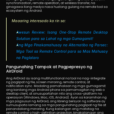
synchronization, remote operation, at wireless transfer, na 
ginagawa itong medyo nasa hustong gulang na remote tool sa 
ecosystem ng Android.
Maaaring interesado ka rin sa:
Awesun Review: Isang One-Stop Remote Desktop 
Solution para sa Lahat ng mga Gumagamit!
Ang Mga Pinakamahusay na Alternatibo ng Parsec: 
Mga Tool sa Remote Control para sa Mas Mahusay 
na Paglalaro
Pangunahing Tampok at Pagpepresyo ng 
AirDroid
Ang AirDroid ay isang multifunctional na tool na nag-iintegrate 
ng paglipat ng file, screen mirroring, remote control, at 
notification sync. Madaling pamahalaan ng mga gumagamit 
ang kanilang mga Android phone sa pamamagitan ng web o 
desktop client, at sinusuportahan nito ang cross-platform na 
operasyon (Windows, Mac, iOS, Android). Ayon sa karamihan ng 
mga pagsusuri ng AirDroid, ang libreng bersyon ng software ay 
sumusuporta lamang sa mga pangunahing paglipat ng file at 
panandaliang mirroring. Kung kailangan ang matatag na 
remote control o high-definition projection, kinakailangan ang 