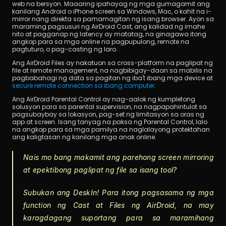
web na bersyon. Maaaring ipahayag ng mga gumagamit ang 
kanilang Android o iPhone screen sa Windows, Mac, o kahit na i-
mirror nang direkta sa pamamagitan ng isang browser. Ayon sa 
maraming pagsusuri ng AirDroid Cast, ang kalidad ng imahe 
nito at pagganap ng latency ay matatag, na ginagawa itong 
angkop para sa mga online na pagpupulong, remote na 
pagtuturo, o pag-casting ng laro.
Ang AirDroid Files ay nakatuon sa cross-platform na paglipat ng 
file at remote management, na nagbibigay-daan sa mabilis na 
pagbabahagi ng data sa pagitan ng iba't ibang mga device at 
secure remote connection sa ibang computer
.
Ang AirDroid Parental Control ay nag-aalok ng kumpletong 
solusyon para sa parental supervision, na nagpapahintulot sa 
pagsubaybay sa lokasyon, pag-set ng limitasyon sa oras ng 
app at screen. Isang tanyag na paksa ng Parental Control, lalo 
na angkop para sa mga pamilya na naglalayong protektahan 
ang kaligtasan ng kanilang mga anak online.
Nais mo bang makamit ang parehong screen mirroring 
at epektibong paglipat ng file sa isang tool?
Subukan ang DeskIn! Para itong pagsasama ng mga 
function ng Cast at Files ng AirDroid, na may 
karagdagang suportang para sa maramihang 