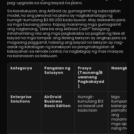
pag-upgrade sa isang bayad na plano.
Sa kasalukuyan, ang AirDroid ay gumagamit ng subscription 
model, na ang personal na plano ay nagkakahalaga ng 
humigit-kumulang $3.99 USD kada buwan. May diskwento para 
sa mga taunang plano. Kapag maraming mga gumagamit 
ang nagtanong, "Libre ba ang AirDroid Cast?" talagang 
inihahambing nila ang mga pagkakaiba sa pagitan ng libre at 
bayad na mga tampok: ang libreng bersyon ay angkop para sa 
magaang paggamit, habang ang bayad na bersyon ay nag-
aalok ng katatagan ng koneksyon sa pangmatagalan at 
kakayahan sa remote control, na nagbibigay ng mas maayos 
na karanasan sa kabuuan.
kategorya
Pangalan ng 
Presyo 
Naangkop 
Solusyon
(Taunang/B
uwanang 
Pagbabayad
)
Enterprise 
AirDroid 
Humigit-
Mga 
Solutions
Business 
kumulang $12 
Kumpanyan
Basic Edition
sa bawat unit 
kailangang 
kada taon
pamahalaa
ang 
maramihan
mga aparat
nang mala