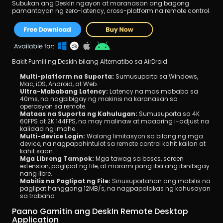
Subukan ang DeskIn ngayon at maranasan ang bagong 
pamantayan ng zero-latency, cross-platform na remote control.
Bakit Pumili ng DeskIn bilang Alternatibo sa AirDroid
Multi-platform na Suporta:
 Sumusuporta sa Windows, 
Mac, iOS, Android, at Web.
Ultra-Mababang Latency:
 Latency na mas mababa sa 
40ms, na nagbibigay ng makinis na karanasan sa 
operasyon sa remote.
Mataas na Suporta ng Kahulugan:
 Sumusuporta sa 4K 
60FPS at 2K 144FPS, na may malinaw at maaaring i-adjust na 
kalidad ng imahe.
Multi-device Login:
 Walang limitasyon sa bilang ng mga 
device, na nagpapahintulot sa remote control kahit kailan at 
kahit saan.
Mga Libreng Tampok:
 Mga tawag sa boses, screen 
extension, paglipat ng file, at marami pang iba ang ibinibigay 
nang libre.
Mabilis na Paglipat ng File:
 Sinusuportahan ang mabilis na 
paglipat hanggang 12MB/s, na nagpapalakas ng kahusayan 
sa trabaho.
Paano Gamitin ang DeskIn Remote Desktop 
Application