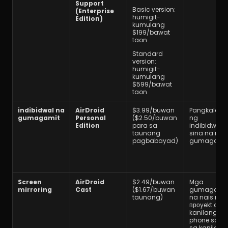
Support 
Basic version: 
(Enterprise 
humigit-
Edition)
kumulang 
$199/bawat 
taon
Standard 
version: 
humigit-
kumulang 
$599/bawat 
taon
indibidwal na 
AirDroid 
$3.99/buwan 
Pangkalaha
gumagamit
Personal 
($2.50/buwan 
ng 
Edition
para sa 
indibidwal/
taunang 
sina na mga
pagbabayad)
gumagami
Screen 
AirDroid 
$2.49/buwan 
Mga 
mirroring
Cast
($1.67/buwan 
gumagamit
taunang)
na nais na ip
проyekt ang 
kanilang 
phone scree
sa kanilang 