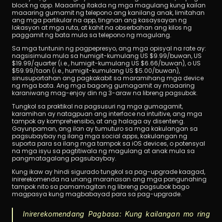
block ng app. Maaaring itakda ng mga magulang kung kailan 
maaaring gumamit ng telepono ang kanilang anak, limitahan 
ang mga partikular na app, tingnan ang kasaysayan ng 
lokasyon at mga ruta, at kahit na obserbahan ang kilos ng 
paggamit ng bata mula sa telepono ng magulang.
Sa mga tuntunin ng pagpepresyo, ang mga opisyal na rate ay: 
nagsisimula mula sa humigit-kumulang US $9.99/buwan, US 
$19.99/quarter (i.e., humigit-kumulang US $6.66/buwan), o US 
$59.99/taon (i.e., humigit-kumulang US $5.00/buwan), 
sinusuportahan ang pagkakabit sa maramihang mga device 
ng mga bata. Ang mga bagong gumagamit ay maaaring 
karaniwang mag-enjoy din ng 3-araw na libreng pagsubok.
Tungkol sa praktikal na pagsusuri ng mga gumagamit, 
karamihan ay natagpuan ang interface na intuitive, ang mga 
tampok ay komprehensibo, at ang halaga ay disenteng. 
Gayunpaman, ang ilan ay tumuturo sa mga kakulangan sa 
pagsubaybay ng ilang mga social apps, kakulangan ng 
suporta para sa ilang mga tampok sa iOS devices, o potensyal 
na mga isyu sa pagtitiwala ng magulang at anak mula sa 
pangmatagalang pagsubaybay.
Kung ikaw ay hindi sigurado tungkol sa pag-upgrade kaagad, 
inirerekomenda na unang maranasan ang mga pangunahing 
tampok nito sa pamamagitan ng libreng pagsubok bago 
magpasya kung magbabayad para sa pag-upgrade.
Inirerekomendang Pagbasa: Kung kailangan mo ring 