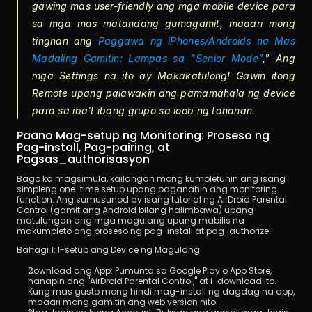
gawing mas user-friendly ang mga mobile device para 
sa mga mas matandang gumagamit, maaari mong 
tingnan ang 
Paggawa ng iPhones/Androids na Mas 
Madaling Gamitin: Lampas sa "Senior Mode"
," Ang 
mga Settings na ito ay Makakatulong! Gawin itong 
Remote upang palawakin ang pamamahala ng device 
para sa iba't ibang grupo sa loob ng tahanan.
Paano Mag-setup ng Monitoring: Proseso ng 
Pag-install, Pag-pairing, at 
Pagsas_authorisasyon
Bago ka magsimula, kailangan mong kumpletuhin ang isang 
simpleng one-time setup upang paganahin ang monitoring 
function. Ang sumusunod ay isang tutorial ng AirDroid Parental 
Control (gamit ang Android bilang halimbawa) upang 
matulungan ang mga magulang upang mabilis na 
makumpleto ang proseso ng pag-install at pag-authorize.
Bahagi 1: I-setup ang Device ng Magulang
Download ang App: Pumunta sa Google Play o App Store, 
hanapin ang "AirDroid Parental Control," at i-download ito. 
Kung mas gusto mong hindi mag-install ng dagdag na app, 
maaari mong gamitin ang web version nito.