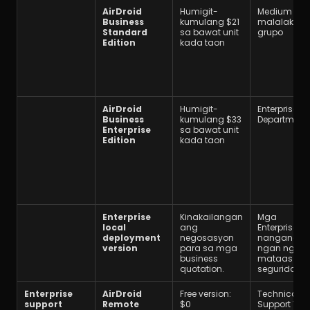
AirDroid 
Humigit-
Medium at 
Business 
kumulang $21 
malalaking 
Standard 
sa bawat unit 
grupo
Edition
kada taon
AirDroid 
Humigit-
Enterprise IT 
Business 
kumulang $33 
Department
Enterprise 
sa bawat unit 
Edition
kada taon
Enterprise 
Kinakailangan 
Mga 
local 
ang 
Enterprises n
deployment 
negosasyon 
nangangai
version
para sa mga 
ngan ng 
business 
mataas na 
quotation.
seguridad
Enterprise 
AirDroid 
Free version: 
Technical 
support
Remote 
$0
Support Te