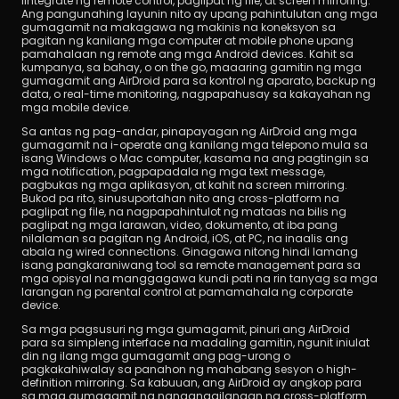
iintegrate ng remote control, paglipat ng file, at screen mirroring. 
Ang pangunahing layunin nito ay upang pahintulutan ang mga 
gumagamit na makagawa ng makinis na koneksyon sa 
pagitan ng kanilang mga computer at mobile phone upang 
pamahalaan ng remote ang mga Android devices. Kahit sa 
kumpanya, sa bahay, o on the go, maaaring gamitin ng mga 
gumagamit ang AirDroid para sa kontrol ng aparato, backup ng 
data, o real-time monitoring, nagpapahusay sa kakayahan ng 
mga mobile device.
Sa antas ng pag-andar, pinapayagan ng AirDroid ang mga 
gumagamit na i-operate ang kanilang mga telepono mula sa 
isang Windows o Mac computer, kasama na ang pagtingin sa 
mga notification, pagpapadala ng mga text message, 
pagbukas ng mga aplikasyon, at kahit na screen mirroring. 
Bukod pa rito, sinusuportahan nito ang cross-platform na 
paglipat ng file, na nagpapahintulot ng mataas na bilis ng 
paglipat ng mga larawan, video, dokumento, at iba pang 
nilalaman sa pagitan ng Android, iOS, at PC, na inaalis ang 
abala ng wired connections. Ginagawa nitong hindi lamang 
isang pangkaraniwang tool sa remote management para sa 
mga opisyal na manggagawa kundi pati na rin tanyag sa mga 
larangan ng parental control at pamamahala ng corporate 
device.
Sa mga pagsusuri ng mga gumagamit, pinuri ang AirDroid 
para sa simpleng interface na madaling gamitin, ngunit iniulat 
din ng ilang mga gumagamit ang pag-urong o 
pagkakahiwalay sa panahon ng mahabang sesyon o high-
definition mirroring. Sa kabuuan, ang AirDroid ay angkop para 
sa mga gumagamit na nangangailangan ng cross-platform 