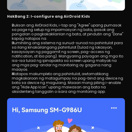
HakBang 2: I-configure ang AirDroid Kids
Buksan ang AirDroid Kids, i-tap ang "Agree" upang pumasok 
sa page ng setup ng impormasyon ng bata, ipasok ang 
pangalan o pagkakakilanlan ng bata, at pindutin ang "Done" 
kapag natapos na.
Humihiling ang sistema ng sunud-sunod na pahintulot para 
sa ilang kinakailangang pahintulot (tulad ng lokasyon, 
kasaysayan ng paggamit ng screen, pag-access ng 
notification, at iba pang). Mangyaring payagan ang mga ito 
isa-isa tulad ng ipinapakita sa screen upang matiyak na 
ang mga pag-andar ng monitoring ay gagana nang 
maayos.
Matapos makumpleto ang pahintulot, awtomatikong 
magkakaroon ng matagumpay na pag-bind ang device ng 
bata sa device ng magulang. Maaari mong piliing i-enable 
ang "Hide App Icon" upang maiwasan ang bata na 
aksidenteng tanggalin o isara ang monitoring app.