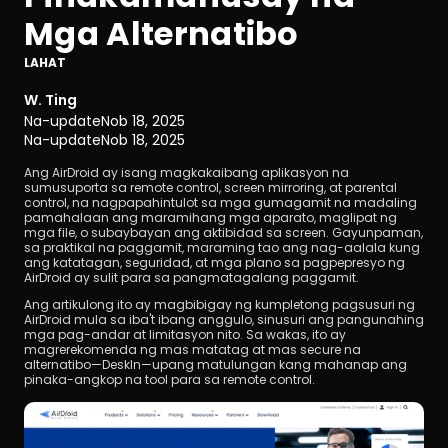
Mga Alternatibo
LAHAT
W. Ting
Na-update
Nob 18, 2025
Na-update
Nob 18, 2025
I-download
Ang AirDroid ay isang magkakaibang aplikasyon na 
sumusuporta sa remote control, screen mirroring, at parental 
control, na nagpapahintulot sa mga gumagamit na madaling 
pamahalaan ang maramihang mga aparato, maglipat ng 
mga file, o subaybayan ang aktibidad sa screen. Gayunpaman, 
sa praktikal na paggamit, maraming tao ang nag-aalala kung 
ang katatagan, seguridad, at mga plano sa pagpepresyo ng 
AirDroid ay sulit para sa pangmatagalang paggamit.
Ang artikulong ito ay magbibigay ng kumpletong pagsusuri ng 
AirDroid mula sa iba't ibang anggulo, sinusuri ang pangunahing 
mga pag-andar at limitasyon nito. Sa wakas, ito ay 
magrerekomenda ng mas matatag at mas secure na 
alternatibo—DeskIn—upang matulungan kang mahanap ang 
pinaka-angkop na tool para sa remote control.