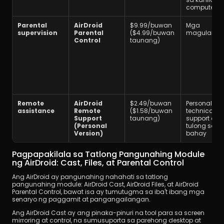
computer
Parental 
AirDroid 
$9.99/buwan 
Mga 
supervision
Parental 
($4.99/buwan 
magulang
Control
taunang)
Remote 
AirDroid 
$2.49/buwan 
Personal 
assistance
Remote 
($1.58/buwan 
technical 
Support 
taunang)
support o 
(Personal 
tulong sa 
Version)
bahay
Pagpapakilala sa Tatlong Pangunahing Module 
ng AirDroid: Cast, Files, at Parental Control
Ang AirDroid ay pangunahing nahahati sa tatlong 
pangunahing module: AirDroid Cast, AirDroid Files, at AirDroid 
Parental Control, bawat isa ay tumutugma sa iba't ibang mga 
senaryo ng paggamit at pangangailangan.
Ang AirDroid Cast ay ang pinaka-pinuri na tool para sa screen 
mirroring at control, na sumusuporta sa parehong desktop at 