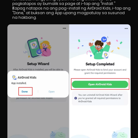
pagkatapos ay bumalik sa page at i-tap ang "Install."
Kapag natapos na ang pag-install ng AirDroid Kids, i-tap ang 
"Done," at buksan ang App upang magpatuloy sa susunod 
na hakbang.