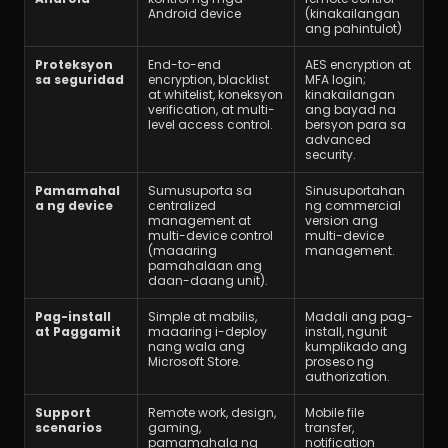
Android device
(kinakailangan 
ang pahintulot)
Proteksyon 
End-to-end 
AES encryption at 
sa seguridad
encryption, blacklist 
MFA login; 
at whitelist, koneksyon 
kinakailangan 
verification, at multi-
ang bayad na 
level access control.
bersyon para sa 
advanced 
security.
Pamamahal
Sumusuporta sa 
Sinusuportahan 
a ng device
centralized 
ng commercial 
management at 
version ang 
multi-device control 
multi-device 
(maaaring 
management.
pamahalaan ang 
daan-daang unit).
Pag-install 
Simple at mabilis, 
Madali ang pag-
at Paggamit
maaaring i-deploy 
install, ngunit 
nang wala ang 
kumplikado ang 
Microsoft Store.
proseso ng 
authorization.
Support 
Remote work, design, 
Mobile file 
scenarios
gaming, 
transfer, 
pamamahala ng 
notification 