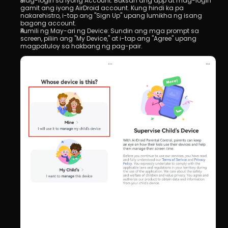
Mag-login sa Iyong Account: Buksan ang app at mag-login 
gamit ang iyong AirDroid account. Kung hindi ka pa 
nakarehistro, i-tap ang "Sign Up" upang lumikha ng isang 
bagong account.
Pumili ng May-ari ng Device: Sundin ang mga prompt sa 
screen, piliin ang "My Device," at i-tap ang "Agree" upang 
magpatuloy sa hakbang ng pag-pair.