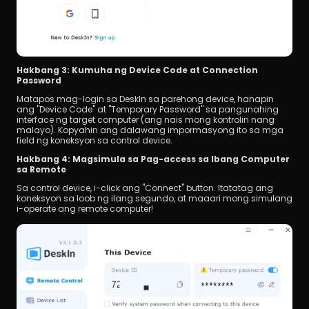
Hakbang 3: Kumuha ng Device Code at Connection 
Password
Matapos mag-login sa DeskIn sa parehong device, hanapin 
ang "Device Code" at "Temporary Password" sa pangunahing 
interface ng target computer (ang nais mong kontrolin nang 
malayo). Kopyahin ang dalawang impormasyong ito sa mga 
field ng koneksyon sa control device.
Hakbang 4: Magsimula sa Pag-access sa Ibang Computer 
sa Remote
Sa control device, i-click ang "Connect" button. Itatatag ang 
koneksyon sa loob ng ilang segundo, at maaari mong simulang 
i-operate ang remote computer!