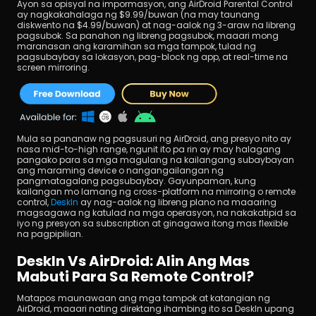
Ayon sa opisyal na impormasyon, ang AirDroid Parental Control 
ay nagkakahalaga ng $9.99/buwan (na may taunang 
diskwento na $4.99/buwan) at nag-aalok ng 3-araw na libreng 
pagsubok. Sa panahon ng libreng pagsubok, maaari mong 
maranasan ang karamihan sa mga tampok, tulad ng 
pagsubaybay sa lokasyon, pag-block ng app, at real-time na 
screen mirroring.
Mula sa pananaw ng pagsusuri ng AirDroid, ang presyo nito ay 
nasa mid-to-high range, ngunit ito pa rin ay may halagang 
pangako para sa mga magulang na kailangang subaybayan 
ang maraming device o nangangailangan ng 
pangmatagalang pagsubaybay. Gayunpaman, kung 
kailangan mo lamang ng cross-platform na mirroring o remote 
control, 
DeskIn
 ay nag-aalok ng libreng plano na maaaring 
magsagawa ng katulad na mga operasyon, na nakakatipid sa 
iyo ng presyon sa subscription at ginagawa itong mas flexible 
na pagpipilian.
DeskIn Vs AirDroid: Alin Ang Mas 
Mabuti Para Sa Remote Control?
Matapos maunawaan ang mga tampok at katangian ng 
AirDroid, maaari nating direktang ihambing ito sa DeskIn upang 