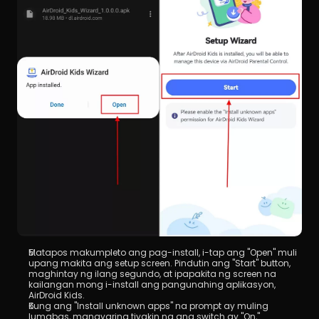
Matapos makumpleto ang pag-install, i-tap ang "Open" muli 
upang makita ang setup screen. Pindutin ang "Start" button, 
maghintay ng ilang segundo, at ipapakita ng screen na 
kailangan mong i-install ang pangunahing aplikasyon, 
AirDroid Kids.
Kung ang "Install unknown apps" na prompt ay muling 
lumabas, mangyaring tiyakin na ang switch ay "On," 