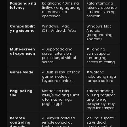
Pagganap ng 
Kalahating 40ms, na 
Katamtamang 
latency
tinitiyak ang agarang 
latency, depende 
at maayos na 
sa kondisyon ng 
operasyon.
network.
Compatibilit
Windows、Mac、
Windows, Mac, 
y ng sistema
iOS、Android、Web
Android 
(pangunahing 
Android)
Multi-screen 
✔ Suportado ang 
✘ Tanging 
at expansion
screen extension, 
sumusuporta 
projection, at virtual 
lamang ng 
screen.
screen mirroring
Game Mode
✔ Built-in low-latency 
✘ Walang 
game mode at 
nakalaang mga 
keyboard controls
tampok sa laro
Paglipat ng 
Mataas na bilis 
Katamtamang 
file
12MB/s, walang sukat 
bilis ng paglipat, 
o format na mga 
ang libreng 
paghihigpit
bersyon ay may 
mga limitasyon.
Remote 
✔ Sumusuporta sa 
✔ Sumusuporta 
control ng 
remote control at 
sa Android 
Android
kontrol ng mga 
remote control 