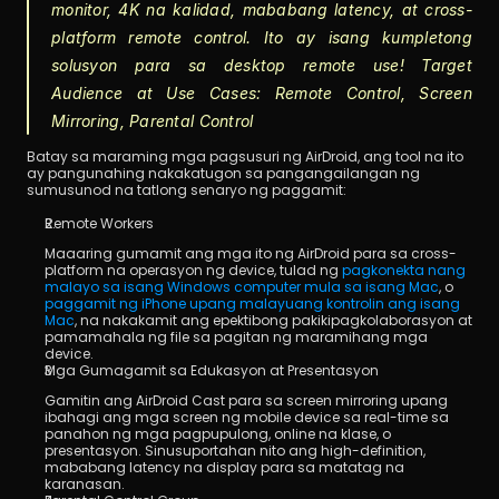
monitor, 4K na kalidad, mababang latency, at cross-
platform remote control. Ito ay isang kumpletong 
solusyon para sa desktop remote use! Target 
Audience at Use Cases: Remote Control, Screen 
Mirroring, Parental Control
Batay sa maraming mga pagsusuri ng AirDroid, ang tool na ito 
ay pangunahing nakakatugon sa pangangailangan ng 
sumusunod na tatlong senaryo ng paggamit:
Remote Workers
Maaaring gumamit ang mga ito ng AirDroid para sa cross-
platform na operasyon ng device, tulad ng 
pagkonekta nang 
malayo sa isang Windows computer mula sa isang Mac
, o 
paggamit ng iPhone upang malayuang kontrolin ang isang 
Mac
, na nakakamit ang epektibong pakikipagkolaborasyon at 
pamamahala ng file sa pagitan ng maramihang mga 
device.
Mga Gumagamit sa Edukasyon at Presentasyon
Gamitin ang AirDroid Cast para sa screen mirroring upang 
ibahagi ang mga screen ng mobile device sa real-time sa 
panahon ng mga pagpupulong, online na klase, o 
presentasyon. Sinusuportahan nito ang high-definition, 
mababang latency na display para sa matatag na 
karanasan.