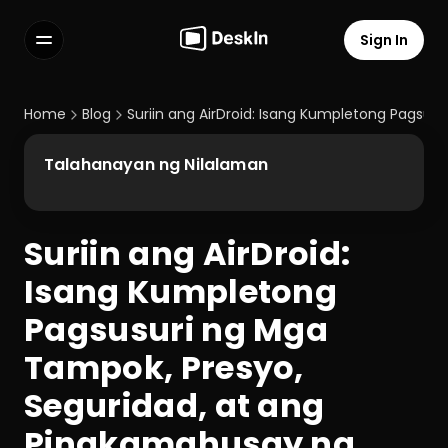
Sign In
Features
FAQs
Home
Blog
Suriin ang AirDroid: Isang Kumpletong Pagsus
Select Language
Talahanayan ng Nilalaman
Suriin ang AirDroid: 
Terms of Service
Isang Kumpletong 
Privacy Policy
Pagsusuri ng Mga 
Tampok, Presyo, 
Seguridad, at ang 
Pinakamahusay na 