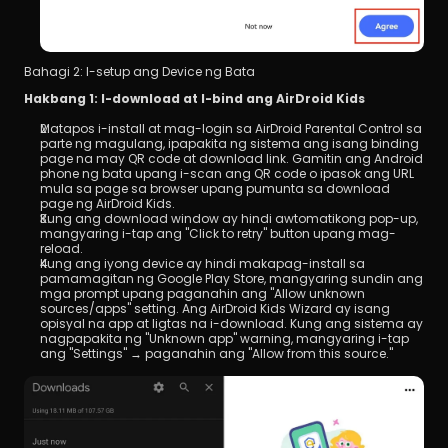
Bahagi 2: I-setup ang Device ng Bata
Hakbang 1: I-download at I-bind ang AirDroid Kids
Matapos i-install at mag-login sa AirDroid Parental Control sa 
parte ng magulang, ipapakita ng sistema ang isang binding 
page na may QR code at download link. Gamitin ang Android 
phone ng bata upang i-scan ang QR code o ipasok ang URL 
mula sa page sa browser upang pumunta sa download 
page ng AirDroid Kids.
Kung ang download window ay hindi awtomatikong pop-up, 
mangyaring i-tap ang "Click to retry" button upang mag-
reload.
Kung ang iyong device ay hindi makapag-install sa 
pamamagitan ng Google Play Store, mangyaring sundin ang 
mga prompt upang paganahin ang "Allow unknown 
sources/apps" setting. Ang AirDroid Kids Wizard ay isang 
opisyal na app at ligtas na i-download. Kung ang sistema ay 
nagpapakita ng "Unknown app" warning, mangyaring i-tap 
ang "Settings" → paganahin ang "Allow from this source."