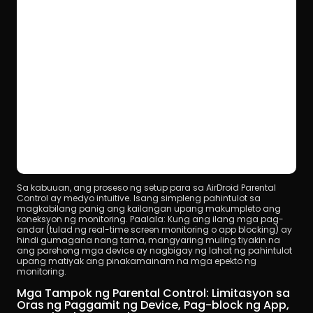
Sa kabuuan, ang proseso ng setup para sa AirDroid Parental 
Control ay medyo intuitive. Isang simpleng pahintulot sa 
magkabilang panig ang kailangan upang makumpleto ang 
koneksyon ng monitoring. Paalala: Kung ang ilang mga pag-
andar (tulad ng real-time screen monitoring o app blocking) ay 
hindi gumagana nang tama, mangyaring muling tiyakin na 
ang parehong mga device ay nagbigay ng lahat ng pahintulot 
upang matiyak ang pinakamainam na mga epekto ng 
monitoring.
Mga Tampok ng Parental Control: Limitasyon sa 
Oras ng Paggamit ng Device, Pag-block ng App, 