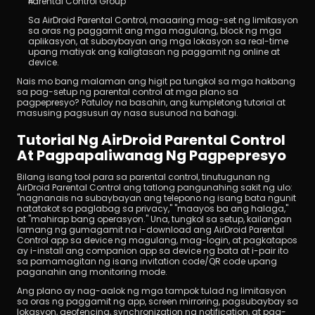
Parental Control Group
Sa AirDroid Parental Control, maaaring mag-set ng limitasyon 
sa oras ng paggamit ang mga magulang, block ng mga 
aplikasyon, at subaybayan ang mga lokasyon sa real-time 
upang matiyak ang kaligtasan ng paggamit ng online at 
device.
Nais mo bang malaman ang higit pa tungkol sa mga hakbang 
sa pag-setup ng parental control at mga plano sa 
pagpepresyo? Patuloy na basahin, ang kumpletong tutorial at 
masusing pagsusuri ay nasa susunod na bahagi.
Tutorial Ng AirDroid Parental Control 
At Pagpapaliwanag Ng Pagpepresyo
Bilang isang tool para sa parental control, tinutugunan ng 
AirDroid Parental Control ang tatlong pangunahing sakit ng ulo: 
"nagnanais na subaybayan ang telepono ng isang bata ngunit 
natatakot sa paglabag sa privacy," "maayos ba ang halaga," 
at "mahirap bang operasyon." Una, tungkol sa setup, kailangan 
lamang ng gumagamit na i-download ang AirDroid Parental 
Control app sa device ng magulang, mag-login, at pagkatapos 
ay i-install ang companion app sa device ng bata at i-pair ito 
sa pamamagitan ng isang invitation code/QR code upang 
paganahin ang monitoring mode.
Ang plano ay nag-aalok ng mga tampok tulad ng limitasyon 
sa oras ng paggamit ng app, screen mirroring, pagsubaybay sa 
lokasyon, geofencing, synchronization ng notification, at pag-