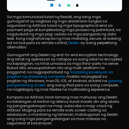
Sa mga komunidad tulad ng Reddit, ang ilang mga 
gumagamit ay nagtaas ng mga alalahanin tungkol sa 
seguridad ng AirDroid, tulad ng mga typographical error sa 
payment page at kumplikadong mga proseso ng pahintulot, na 
nagdudulot ng mga pag-aalala sa mga panganib ng data 
leak. Kung naghahanap ka ng mas matatag, secure, at walang 
ad na tool para sa remote control, 
DeskIn
 ay isang perpektong 
alternatibo.
Gumagamit ang DeskIn ng end-to-end encryption technology. 
Ang lahat ng operasyon ay natapos sa isang lokal na encrypted 
na kapaligiran, na hindi umaasa sa mga third-party na server. 
Bukod dito, sinusuportahan nito ang multi-platform na 
paggamit, na nagpapahintulot ng 
madaling koneksyon sa 
pagitan ng dalawang computer
, mabilis na paglipat sa 
pagitan ng Windows, macOS, iOS, at Android, at kahit na 
gawing 
pangalawang screen
 ang isang iPad para sa iyong computer, 
na nagbibigay ng mas flexible na multitasking experience.
Kumpara sa AirDroid, hindi lamang mas mahusay ang DeskIn 
sa katatagan at kontrol ng latency kundi inaalis din ang abala 
ng pangangailangan na mag-subscribe o mag-crack ng 
AirDroid. Maging para sa remote work, screen casting sa 
edukasyon, o monitoring ng tahanan, matutugunan ng DeskIn 
ang iyong mga pangangailangan sa mas mataas na 
seguridad at kasanayan.