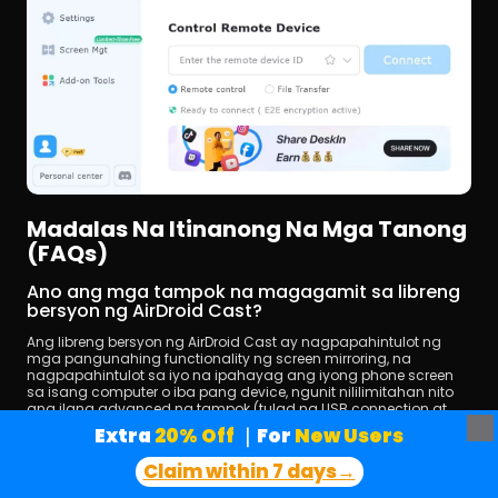
Madalas Na Itinanong Na Mga Tanong 
(FAQs)
Ano ang mga tampok na magagamit sa libreng 
bersyon ng AirDroid Cast?
Ang libreng bersyon ng AirDroid Cast ay nagpapahintulot ng 
mga pangunahing functionality ng screen mirroring, na 
nagpapahintulot sa iyo na ipahayag ang iyong phone screen 
sa isang computer o iba pang device, ngunit nililimitahan nito 
ang ilang advanced na tampok (tulad ng USB connection at 
ad-free experience). Kung kailangan mo ng mas kumpletong 
Extra
 20% Off
｜For
 New Users
functionality, kakailanganin mong mag-subscribe sa bayad na 
bersyon nito. Kung naghahanap ka ng cross-platform screen 
Claim within 7 days→
mirroring at remote control nang walang karagdagang bayarin, 
nag-aalok ang DeskIn ng isang libreng, matatag, at secure na 