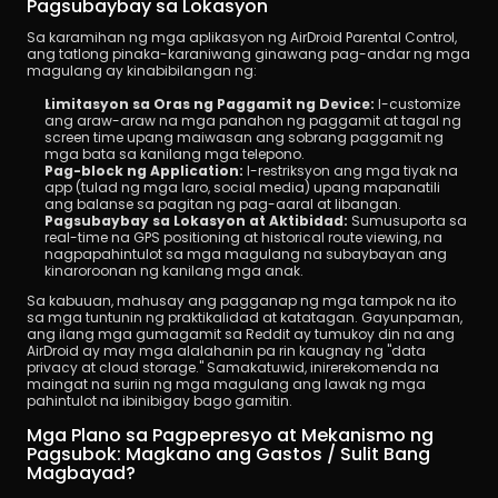
Pagsubaybay sa Lokasyon
Sa karamihan ng mga aplikasyon ng AirDroid Parental Control, 
ang tatlong pinaka-karaniwang ginawang pag-andar ng mga 
magulang ay kinabibilangan ng:
Limitasyon sa Oras ng Paggamit ng Device:
 I-customize 
ang araw-araw na mga panahon ng paggamit at tagal ng 
screen time upang maiwasan ang sobrang paggamit ng 
mga bata sa kanilang mga telepono.
Pag-block ng Application:
 I-restriksyon ang mga tiyak na 
app (tulad ng mga laro, social media) upang mapanatili 
ang balanse sa pagitan ng pag-aaral at libangan.
Pagsubaybay sa Lokasyon at Aktibidad:
 Sumusuporta sa 
real-time na GPS positioning at historical route viewing, na 
nagpapahintulot sa mga magulang na subaybayan ang 
kinaroroonan ng kanilang mga anak.
Sa kabuuan, mahusay ang pagganap ng mga tampok na ito 
sa mga tuntunin ng praktikalidad at katatagan. Gayunpaman, 
ang ilang mga gumagamit sa Reddit ay tumukoy din na ang 
AirDroid ay may mga alalahanin pa rin kaugnay ng "data 
privacy at cloud storage." Samakatuwid, inirerekomenda na 
maingat na suriin ng mga magulang ang lawak ng mga 
pahintulot na ibinibigay bago gamitin.
Mga Plano sa Pagpepresyo at Mekanismo ng 
Pagsubok: Magkano ang Gastos / Sulit Bang 
Magbayad?