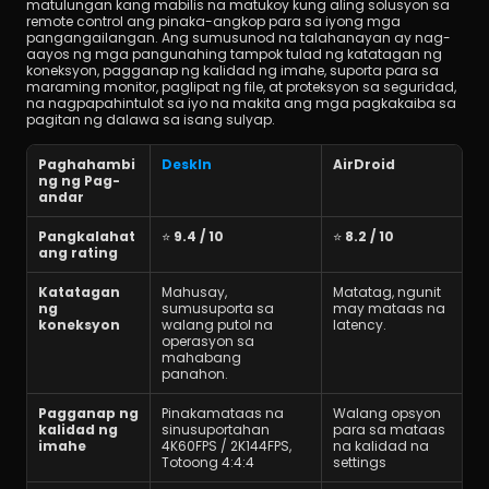
matulungan kang mabilis na matukoy kung aling solusyon sa 
remote control ang pinaka-angkop para sa iyong mga 
pangangailangan. Ang sumusunod na talahanayan ay nag-
aayos ng mga pangunahing tampok tulad ng katatagan ng 
koneksyon, pagganap ng kalidad ng imahe, suporta para sa 
maraming monitor, paglipat ng file, at proteksyon sa seguridad, 
na nagpapahintulot sa iyo na makita ang mga pagkakaiba sa 
pagitan ng dalawa sa isang sulyap.
Paghahambi
DeskIn
AirDroid
ng ng Pag-
andar
Pangkalahat
⭐ 
9.4 / 10
⭐ 
8.2 / 10
ang rating
Katatagan 
Mahusay, 
Matatag, ngunit 
ng 
sumusuporta sa 
may mataas na 
koneksyon
walang putol na 
latency.
operasyon sa 
mahabang 
panahon.
Pagganap ng 
Pinakamataas na 
Walang opsyon 
kalidad ng 
sinusuportahan 
para sa mataas 
imahe
4K60FPS / 2K144FPS, 
na kalidad na 
Totoong 4:4:4
settings