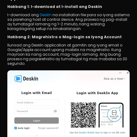
Hakbang 1: I-download at I-install ang DeskIn
I-download ang 
DeskIn
 na installation file para sa iyong sistema 
sa parehong host at control device. Ang proseso ng pag-install 
ay tumatagal lamang ng 1-2 minuto, nang walang 
karagdagang setup na kinakailangan.
Hakbang 2: Magrehistro o Mag-login sa Iyong Account
Ilunsad ang DeskIn application at gamitin ang iyong email o 
Google/Apple account upang mabilis na magrehistro. Kung 
mayroon ka nang account, mag-login lamang. Ang buong 
proseso ng pagrerehistro ay tumatagal ng mas mababa sa 30 
segundo.