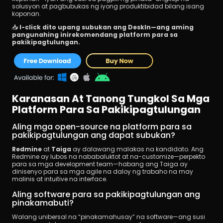
solusyon at pagbubukas ng iyong produktibidad bilang isang 
koponan.
📥 
I-click dito upang subukan ang DeskIn—ang aming 
pangunahing inirekomendang platform para sa 
pakikipagtulungan.
Karanasan At Tanong Tungkol Sa Mga 
Platform Para Sa Pakikipagtulungan
Aling mga open-source na platform para sa 
pakikipagtulungan ang dapat subukan?
Redmine
 at 
Taiga
 ay dalawang malakas na kandidato. Ang 
Redmine ay lubos na nababaluktot at na-customize—perpekto 
para sa mga development team—habang ang Taiga ay 
dinisenyo para sa mga agile na daloy ng trabaho na may 
malinis at intuitive na interface.
Aling software para sa pakikipagtulungan ang 
pinakamabuti?
Walang unibersal na “pinakamahusay” na software—ang susi 