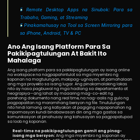
5 Remote Desktop Apps na Sinubok: Para sa 
Trabaho, Gaming, at Streaming
5 Pinakamahusay na Tool sa Screen Mirroring para 
sa iPhone, Android, TV & PC
Ano Ang Isang Platform Para Sa 
Pakikipagtulungan At Bakit Ito 
Mahalaga
Ang isang platform para sa pakikipagtulungan ay isang online 
na workspace na nagpapahintulot sa mga miyembro ng 
koponan na magtulungan, makipag-ugnayan, at pamahalaan 
ang mga proyekto sa isang lugar. Ang pinakamalaking lakas 
nito ay nasa pagbuwal ng mga hadlang sa departamento at 
heograpiya—ang lahat ay maaaring mag-co-edit ng 
parehong dokumento nang real time, na nag-aalis ng gulo ng 
pagpapalitan ng maramihang bersyon ng file. Tinutulungan 
nito hindi lamang ang katiyakan at pagiging napapanahon ng 
impormasyon kundi binabawasan din ang mga gastos sa 
komunikasyon at pinahusay ang kahusayan sa pagpapatupad 
sa loob ng koponan.
Real-time na pakikipagtulungan gamit ang pinag-
isang mga bersyon:
 Ang mga miyembro ng koponan ay 