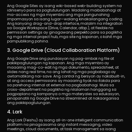
Ang Google Sites ay isang wiki-based web-building system na 
idinisenyo para sa pagtutulungan. Madaling maibabahagi at 
ma-access ng mga miyembro ang mga pangunahing 
impormasyon sa isang lugar—walang kinakailangang coding. 
Ang kanyang drag-and-drop interface, malalim na integration 
sa Google Workspace (Drive, Calendar, atbp.), at flexible na 
permission settings ay ginagawang perpekto para sa paglikha 
ng mga internal project hub, mga site ng koponan, o kahit mga 
pampublikong pahina.
3. Google Drive (Cloud Collaboration Platform)
Ang Google Drive ang pundasyon ng pag-iimbak ng file at 
pakikipagtulungan ng koponan. Ang mga miyembro ay 
maaaring mag-co-edit ng mga dokumento, spreadsheet, at 
slides nang real time, na ang lahat ng mga pagbabago ay 
awtomatikong nai-save. Ang control ng bersyon ay nakabuilt-in, 
at ang access permissions ay maaaring tiyak na itakda para 
sa parehong internal at external na pagbabahagi. Mula sa 
cross-department na paglikha ng nilalaman hanggang sa 
pagpaplano ng kampanya o mga materyales sa edukasyon, 
pinapanatili ng Google Drive na streamlined at nakaorganisa 
ang pakikipagtulungan.
4. Lark
Ang Lark (Feishu) ay isang all-in-one intelligent communication 
platform na pinagsasama ang instant messaging, video 
meetings, cloud documents, at task management sa isang 