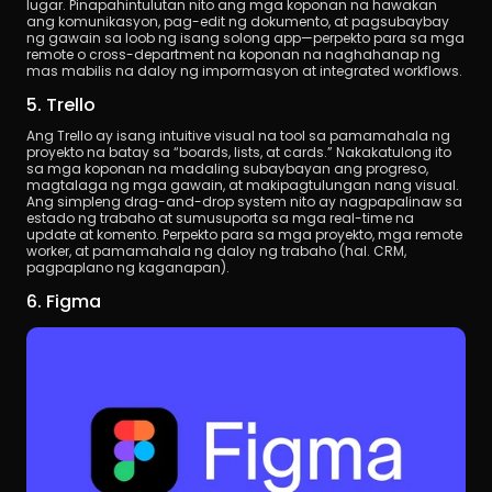
lugar. Pinapahintulutan nito ang mga koponan na hawakan 
ang komunikasyon, pag-edit ng dokumento, at pagsubaybay 
ng gawain sa loob ng isang solong app—perpekto para sa mga 
remote o cross-department na koponan na naghahanap ng 
mas mabilis na daloy ng impormasyon at integrated workflows.
5. Trello
Ang Trello ay isang intuitive visual na tool sa pamamahala ng 
proyekto na batay sa “boards, lists, at cards.” Nakakatulong ito 
sa mga koponan na madaling subaybayan ang progreso, 
magtalaga ng mga gawain, at makipagtulungan nang visual. 
Ang simpleng drag-and-drop system nito ay nagpapalinaw sa 
estado ng trabaho at sumusuporta sa mga real-time na 
update at komento. Perpekto para sa mga proyekto, mga remote 
worker, at pamamahala ng daloy ng trabaho (hal. CRM, 
pagpaplano ng kaganapan).
6. Figma