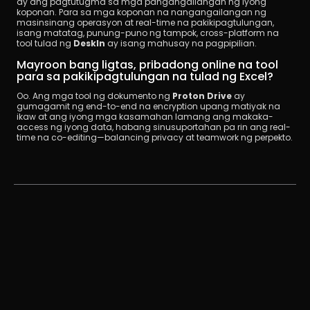
ay ang pagtutugma sa mga pangangailangan ng iyong 
koponan. Para sa mga koponan na nangangailangan ng 
masinsinang operasyon at real-time na pakikipagtulungan, 
isang matatag, punung-puno ng tampok, cross-platform na 
tool tulad ng 
DeskIn
 ay isang mahusay na pagpipilian.
Mayroon bang ligtas, pribadong online na tool 
para sa pakikipagtulungan na tulad ng Excel?
Oo. Ang mga tool ng dokumento ng 
Proton Drive
 ay 
gumagamit ng end-to-end na encryption upang matiyak na 
ikaw at ang iyong mga kasamahan lamang ang makaka-
access ng iyong data, habang sinusuportahan pa rin ang real-
time na co-editing—balancing privacy at teamwork ng perpekto.