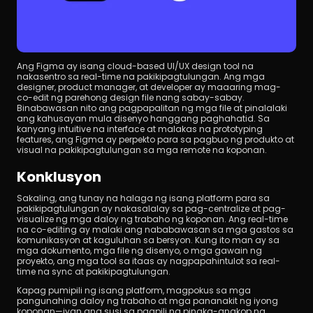
Ang Figma ay isang cloud-based UI/UX design tool na 
nakasentro sa real-time na pakikipagtulungan. Ang mga 
designer, product manager, at developer ay maaaring mag-
co-edit ng parehong design file nang sabay-sabay. 
Binabawasan nito ang pagpapalitan ng mga file at pinalalaki 
ang kahusayan mula disenyo hanggang paghahatid. Sa 
kanyang intuitive na interface at malakas na prototyping 
features, ang Figma ay perpekto para sa pagbuo ng produkto at 
visual na pakikipagtulungan sa mga remote na koponan.
Konklusyon
Sakaling, ang tunay na halaga ng isang platform para sa 
pakikipagtulungan ay nakasalalay sa pag-centralize at pag-
visualize ng mga daloy ng trabaho ng koponan. Ang real-time 
na co-editing ay malaki ang nababawasan sa mga gastos sa 
komunikasyon at kaguluhan sa bersyon. Kung ito man ay sa 
mga dokumento, mga file ng disenyo, o mga gawain ng 
proyekto, ang mga tool sa itaas ay nagpapahintulot sa real-
time na sync at pakikipagtulungan.
Kapag pumipili ng isang platform, magpokus sa mga 
pangunahing daloy ng trabaho at mga pananakit ng iyong 
koponan—iyan ang susi sa pagpili ng pinaka-angkop na 