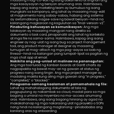
maaaring mag-co-edit ng isang dokumento at tingnan ang 
mga kasaysayan ng bersyon anumang oras. Halimbawa, 
kapag ang isang marketing team ay bumubuo ng isang 
mungkahi sa kampanya, ang lahat ay maaaring mag-edit 
at magkomento nang sabay-sabay, habang ang sistema 
ay awtomatikong nagse-save ng bawat bersyon—hindi na 
kailangang magkaroon ng kaguluhan sa "final-version-v2".
Pinabuting kahusayan sa komunikasyon:
 Ang mga 
talakayan ay maaaring mangyari nang direkta sa 
dokumento o task card, pinapanatili ang lahat ng konteksto 
at mga file na sama-sama. Halimbawa, kapag ang isang 
engineer ay nag-ulat ng isang bug sa project management 
tool, ang product manager at designer ay maaaring 
tumugon at mag-attach ng mga pag-aayos sa loob ng 
thread—hindi na kailangan pang lumipat-lipat sa pagitan ng 
mga chat app at email.
Nakikita ang pag-unlad at malinaw na pananagutan:
Ang mga tool tulad ng Kanban boards at Gantt charts ay 
nagpapakita ng bawat may-ari ng gawain at status ng 
progreso nang isang tingin. Ang mga project manager ay 
madaling makita kung aling mga gawain ang “in progress,” 
“completed,” o “blocked.”
Pinagsama-samang kaalaman at pamamahala ng file:
Lahat ng mahahalagang dokumento at tala ng 
pagpupulong ay nakaimbak sa cloud, madali para sa mga 
bagong o umiiral na miyembro na ma-access anumang 
oras. Halimbawa, ang isang bagong hinirang ay agad na 
makakahanap ng mga nakaraang ulat ng proyekto o SOPs 
nang hindi na kailangang magtanong—pinabababa ang 
kanilang oras ng onboarding.