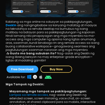
Kabilang sa mga online na solusyon sa pakikipagtulungan, 
DeskIn
 ang nangingibabaw sa kanyang matatag at maayos 
na teknolohiya sa remote desktop na bumubuo ng isang 
matibay na batayan para sa pakikipagtulungan ng koponan. 
Hindi lamang nito pinapayagan ang mga miyembro na ma-
access ang mga computer ng opisina nang ligtas anumang 
oras, saanman, kundi binabago rin ang remote access sa isang 
buong collaborative workspace—ginagawang seamless ang 
pagtutulungan saanman naroroon ang mga miyembro.
 📥 
Gusto mo bang subukan ito?
 Nag-aalok ang DeskIn ng 
isang libreng bersyon na may enterprise-grade encryption—
ligtas at madaling gamitin!
Mga Tampok ng DeskIn:
Mayamang mga tampok sa pakikipagtulungan:
Lampas sa remote access,
 nag-aalok ang DeskIn ng 
extended screen, screen mirroring, voice chat, on-screen 
annotation, at shared clipboard para sa mabilis, interactive 