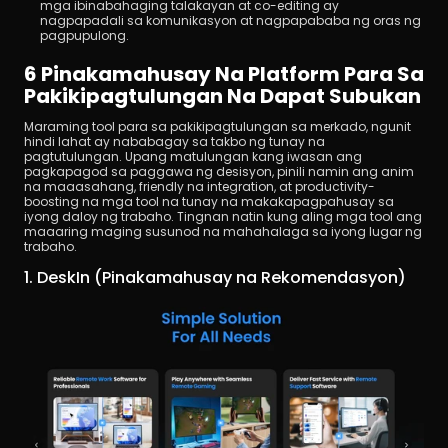
mga ibinabahaging talakayan at co-editing ay 
nagpapadali sa komunikasyon at nagpapababa ng oras ng 
pagpupulong.
6 Pinakamahusay Na Platform Para Sa 
Pakikipagtulungan Na Dapat Subukan
Maraming tool para sa pakikipagtulungan sa merkado, ngunit 
hindi lahat ay nababagay sa takbo ng tunay na 
pagtutulungan. Upang matulungan kang iwasan ang 
pagkapagod sa paggawa ng desisyon, pinili namin ang anim 
na maaasahang, friendly na integration, at productivity-
boosting na mga tool na tunay na makakapagpahusay sa 
iyong daloy ng trabaho. Tingnan natin kung aling mga tool ang 
maaaring maging susunod na mahahalaga sa iyong lugar ng 
trabaho.
1. DeskIn (Pinakamahusay na Rekomendasyon)