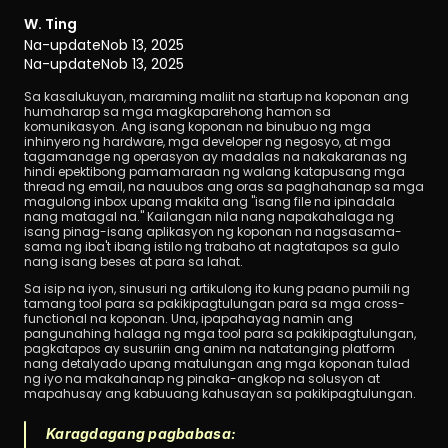
W. Ting
Na-update
Nob 13, 2025
Na-update
Nob 13, 2025
Sa kasalukuyan, maraming maliit na startup na koponan ang 
humaharap sa mga magkaparehong hamon sa 
komunikasyon. Ang isang koponan na binubuo ng mga 
inhinyero ng hardware, mga developer ng negosyo, at mga 
I-download
tagamanage ng operasyon ay madalas na nakakaranas ng 
hindi epektibong pamamaraan ng walang katapusang mga 
thread ng email, na nauubos ang oras sa paghahanap sa mga 
magulong inbox upang makita ang "isang file na ipinadala 
nang matagal na." Kailangan nila nang napakahalaga ng 
isang pinag-isang aplikasyon ng koponan na nagsasama-
sama ng iba't ibang istilo ng trabaho at nagtatapos sa gulo 
nang isang beses at para sa lahat.
Sa isip na iyon, sinusuri ng artikulong ito kung paano pumili ng 
tamang tool para sa pakikipagtulungan para sa mga cross-
functional na koponan. Una, ipapahayag namin ang 
pangunahing halaga ng mga tool para sa pakikipagtulungan, 
pagkatapos ay susuriin ang anim na natatanging platform 
nang detalyado upang matulungan ang mga koponan tulad 
ng iyo na makahanap ng pinaka-angkop na solusyon at 
mapahusay ang kabuuang kahusayan sa pakikipagtulungan.
Karagdagang pagbabasa: