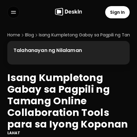
Sign In
Features
FAQs
Home
Blog
Isang Kumpletong Gabay sa Pagpili ng Tamang
Select Language
Talahanayan ng Nilalaman
Isang Kumpletong 
Terms of Service
Gabay sa Pagpili ng 
Privacy Policy
Tamang Online 
Collaboration Tools 
para sa Iyong Koponan
LAHAT