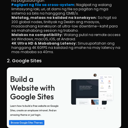
na pagtutulungan.
Paglipat ng file sa cross-system
:
 Naglipat ng walang 
limitasyong laki, uri, at dami ng file sa pagitan ng mga 
sistema sa bilis na hanggang 12MB/s.
Matatag, mataas na kalidad na koneksyon:
 Sa higit sa 
200 global nodes, tinitiyak ng DeskIn ang maayos, 
maaasahang koneksyon at ultra-low downtime—kahit para 
sa mahahabang session ng trabaho.
Malakas na compatibility:
 Walang putol na remote access 
sa Windows, macOS, iOS, at Android.
4K Ultra HD & Mababang Latency:
 Sinusuportahan ang 
hanggang 4K 60FPS na kalidad ng imahe na may latency na 
mas mababa sa 40ms.
2. Google Sites