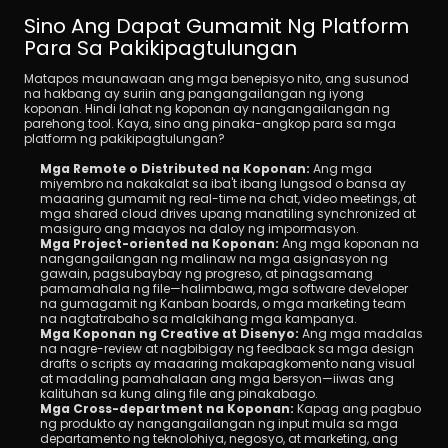
Sino Ang Dapat Gumamit Ng Platform 
Para Sa Pakikipagtulungan
Matapos maunawaan ang mga benepisyo nito, ang susunod 
na hakbang ay suriin ang pangangailangan ng iyong 
koponan. Hindi lahat ng koponan ay nangangailangan ng 
parehong tool. Kaya, sino ang pinaka-angkop para sa mga 
platform ng pakikipagtulungan?
Mga Remote o Distributed na Koponan:
 Ang mga 
miyembro na nakakalat sa iba't ibang lungsod o bansa ay 
maaaring gumamit ng real-time na chat, video meetings, at 
mga shared cloud drives upang manatiling synchronized at 
masiguro ang maayos na daloy ng impormasyon.
Mga Project-oriented na Koponan:
 Ang mga koponan na 
nangangailangan ng malinaw na mga asignasyon ng 
gawain, pagsubaybay ng progreso, at pinagsamang 
pamamahala ng file—halimbawa, mga software developer 
na gumagamit ng Kanban boards, o mga marketing team 
na nagtatrabaho sa malakihang mga kampanya.
Mga Koponan ng Creative at Disenyo:
 Ang mga madalas 
na nagre-review at nagbibigay ng feedback sa mga design 
drafts o scripts ay maaaring makapagkomento nang visual 
at madaling pamahalaan ang mga bersyon—iiwas ang 
kalituhan sa kung aling file ang pinakabago.
Mga Cross-department na Koponan:
 Kapag ang pagbuo 
ng produkto ay nangangailangan ng input mula sa mga 
departamento ng teknolohiya, negosyo, at marketing, ang 