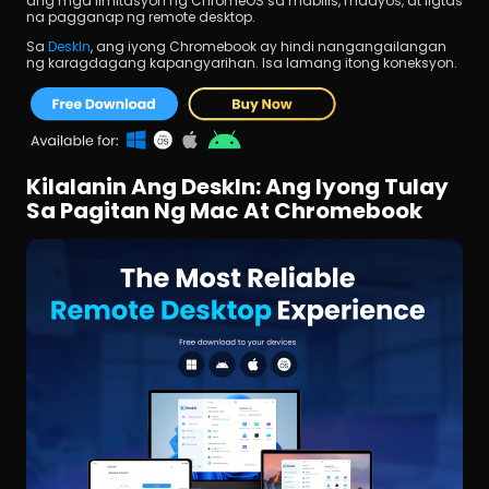
ang mga limitasyon ng ChromeOS sa mabilis, maayos, at ligtas 
na pagganap ng remote desktop.
Sa 
DeskIn
, ang iyong Chromebook ay hindi nangangailangan 
ng karagdagang kapangyarihan. Isa lamang itong koneksyon.
Kilalanin Ang DeskIn: Ang Iyong Tulay 
Sa Pagitan Ng Mac At Chromebook