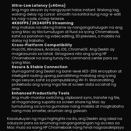
Ultra-Low Latency (≤40ms)
Ang mga aksyon ay nangyayari halos instant. Walang lag, 
walang delay ng cursor: smooth na kontrol kung nag-e-edit 
ka, nag-code, o nag-browse.
4K60FPS / 2K240FPS Streaming
Ang mataas na rate ng frame ay nangangahulugan na ang 
iyong Mac ay tila tumutugon at fluid sa iyong Chromebook, 
kahit sa panahon ng video editing, 3D previews, o mabilis na 
daloy ng trabaho.
Cross-Platform Compatibility
macOS, Windows, Android, iOS, ChromeOS: Ang DeskIn ay 
magkasundo sa lahat. Ginagawa nito ang iyong HP 
Chromebook na isang tunay na command center para sa 
iyong Mac.
Secure & Stable Connection
Gumagamit ang DeskIn ng bank-level AES-256 encryption at 
intelligent routing upang panatilihing matatag ang iyong 
mga sesyon, kahit sa pampublikong Wi-Fi. Mananatiling 
protektado ang iyong mga file at screen data sa lahat ng 
oras.
Enhanced Productivity Tools
Ang multi-monitor switching, clipboard sync, transfer ng file, 
at magandang suporta sa screen share ng Mac ay 
tumutulong sa iyo na gumalaw nang mabilis at magtrabaho 
nang mas smarter, anuman ang gawain.
Kasalukuyan ng mga highlights na ito, ang DeskIn ang ideal na 
solusyon para sa sinumang nangangailangan ng access sa 
Mac mula sa isang HP Chromebook nang hindi nagsasakripisyo 