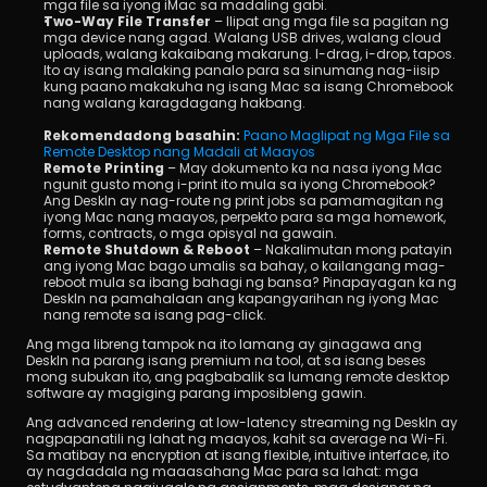
mga file sa iyong iMac sa madaling gabi.
Two-Way File Transfer
 – Ilipat ang mga file sa pagitan ng 
mga device nang agad. Walang USB drives, walang cloud 
uploads, walang kakaibang makarung. I-drag, i-drop, tapos. 
Ito ay isang malaking panalo para sa sinumang nag-iisip 
kung paano makakuha ng isang Mac sa isang Chromebook 
nang walang karagdagang hakbang. 
Rekomendadong basahin:
Paano Maglipat ng Mga File sa 
Remote Desktop nang Madali at Maayos
Remote Printing
 – May dokumento ka na nasa iyong Mac 
ngunit gusto mong i-print ito mula sa iyong Chromebook? 
Ang DeskIn ay nag-route ng print jobs sa pamamagitan ng 
iyong Mac nang maayos, perpekto para sa mga homework, 
forms, contracts, o mga opisyal na gawain.
Remote Shutdown & Reboot
 – Nakalimutan mong patayin 
ang iyong Mac bago umalis sa bahay, o kailangang mag-
reboot mula sa ibang bahagi ng bansa? Pinapayagan ka ng 
DeskIn na pamahalaan ang kapangyarihan ng iyong Mac 
nang remote sa isang pag-click.
Ang mga libreng tampok na ito lamang ay ginagawa ang 
DeskIn na parang isang premium na tool, at sa isang beses 
mong subukan ito, ang pagbabalik sa lumang remote desktop 
software ay magiging parang imposibleng gawin.
Ang advanced rendering at low-latency streaming ng DeskIn ay 
nagpapanatili ng lahat ng maayos, kahit sa average na Wi-Fi. 
Sa matibay na encryption at isang flexible, intuitive interface, ito 
ay nagdadala ng maaasahang Mac para sa lahat: mga 