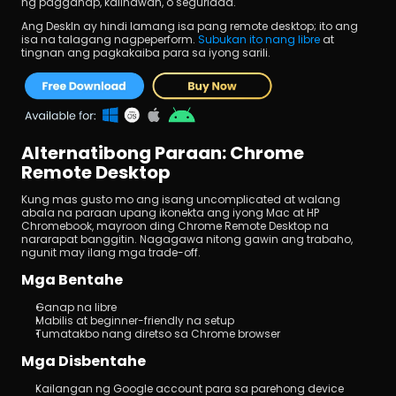
ng pagganap, kalinawan, o seguridad.
Ang DeskIn ay hindi lamang isa pang remote desktop; ito ang 
isa na talagang nagpeperform. 
Subukan ito nang libre
 at 
tingnan ang pagkakaiba para sa iyong sarili.
Alternatibong Paraan: Chrome 
Remote Desktop
Kung mas gusto mo ang isang uncomplicated at walang 
abala na paraan upang ikonekta ang iyong Mac at HP 
Chromebook, mayroon ding Chrome Remote Desktop na 
nararapat banggitin. Nagagawa nitong gawin ang trabaho, 
ngunit may ilang mga trade-off.
Mga Bentahe
Ganap na libre
Mabilis at beginner-friendly na setup
Tumatakbo nang diretso sa Chrome browser
Mga Disbentahe
Kailangan ng Google account para sa parehong device