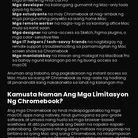
mga timeline ng Final Cut Pro
Mga developer
 na kailangang gumamit ng Mac-only tools 
gaya ng Xcode
Mga estudyante
 na may Chromebook at nag-iimbak ng 
mga pangunahing proyekto sa isang home iMac
Mga remote worker
 na nagla-log in sa kanilang office Mac 
mula sa kahit saan
Mga designer
 na uma-access sa Sketch, Figma plugins, o 
mga color-sensitive files
Mga IT helpers / tech-savvy friends
 na nagbibigay ng 
remote support o troubleshooting sa pamamagitan ng Mac 
screen share sa Chromebook
Mga manlalakbay
 na iniiwan ang mabigat na MacBook Pro 
sa bahay ngunit kailangan pa rin ng buong access sa 
macOS
Anuman ang trabaho, ang pagkakaroon ng instant access sa 
Mac mula sa isang HP Chromebook ay nag-aalis ng hadlang 
at pinananatili kang nakakonekta sa lahat ng kailangan mo.
Kamusta Naman Ang Mga Limitasyon 
Ng Chromebook?
Ang mga Chromebook ay hindi makapagpatakbo ng mga 
macOS apps nang natively, hindi gumagana sa pro-grade 
software, at umasa nang husto sa mga browser-based 
workflows. At dito pumapasok ang DeskIn na napaka-kapaki-
pakinabang. Ginagawa nitong isang mataas na pagganap na 
bintana sa iyong Mac ang iyong Chromebook, na nilalampasan 