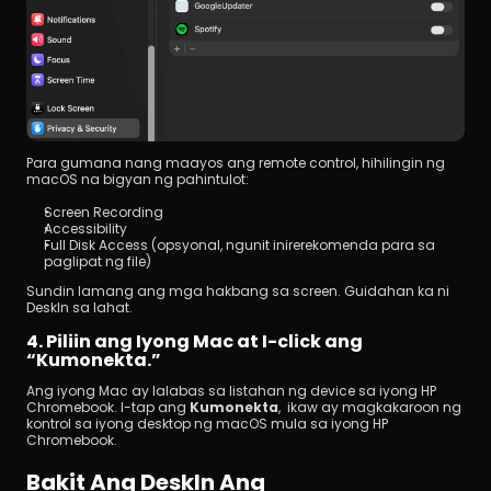
Para gumana nang maayos ang remote control, hihilingin ng 
macOS na bigyan ng pahintulot:
Screen Recording
Accessibility
Full Disk Access (opsyonal, ngunit inirerekomenda para sa 
paglipat ng file)
Sundin lamang ang mga hakbang sa screen. Guidahan ka ni 
DeskIn sa lahat.
4. Piliin ang Iyong Mac at I-click ang 
“Kumonekta.”
Ang iyong Mac ay lalabas sa listahan ng device sa iyong HP 
Chromebook. I-tap ang 
Kumonekta
,  ikaw ay magkakaroon ng 
kontrol sa iyong desktop ng macOS mula sa iyong HP 
Chromebook.
Bakit Ang DeskIn Ang 