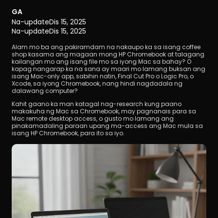
GA
Na-update
Dis 15, 2025
Na-update
Dis 15, 2025
Alam mo ba ang pakiramdam na nakaupo ka sa isang coffee 
shop kasama ang magaan mong HP Chromebook at talagang 
kailangan mo ang isang file mo sa iyong Mac sa bahay? O 
kapag nangarap ka na sana ay maari mo lamang buksan ang 
I-download
isang Mac-only app, sabihin natin, Final Cut Pro o Logic Pro, o 
Xcode, sa iyong Chromebook, nang hindi nagdadala ng 
dalawang computer?
Kahit gaano ka man katagal nag-research kung paano 
makakuha ng Mac sa Chromebook, may pagnanais para sa 
Mac remote desktop access, o gusto mo lamang ang 
pinakamadaling paraan upang ma-access ang Mac mula sa 
isang HP Chromebook, para ito sa iyo. 