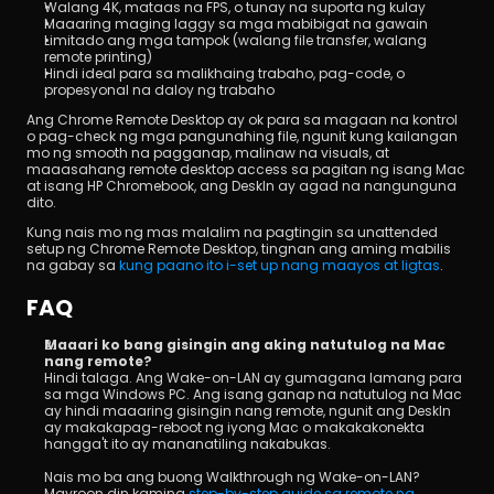
Walang 4K, mataas na FPS, o tunay na suporta ng kulay
Maaaring maging laggy sa mga mabibigat na gawain
Limitado ang mga tampok (walang file transfer, walang 
remote printing)
Hindi ideal para sa malikhaing trabaho, pag-code, o 
propesyonal na daloy ng trabaho
Ang Chrome Remote Desktop ay ok para sa magaan na kontrol 
o pag-check ng mga pangunahing file, ngunit kung kailangan 
mo ng smooth na pagganap, malinaw na visuals, at 
maaasahang remote desktop access sa pagitan ng isang Mac 
at isang HP Chromebook, ang DeskIn ay agad na nangunguna 
dito.
Kung nais mo ng mas malalim na pagtingin sa unattended 
setup ng Chrome Remote Desktop, tingnan ang aming mabilis 
na gabay sa 
kung paano ito i-set up nang maayos at ligtas
.
FAQ
Maaari ko bang gisingin ang aking natutulog na Mac 
nang remote?
Hindi talaga. Ang Wake-on-LAN ay gumagana lamang para 
sa mga Windows PC. Ang isang ganap na natutulog na Mac 
ay hindi maaaring gisingin nang remote, ngunit ang DeskIn 
ay makakapag-reboot ng iyong Mac o makakakonekta 
hangga't ito ay mananatiling nakabukas.
Nais mo ba ang buong Walkthrough ng Wake-on-LAN? 
Mayroon din kaming 
step-by-step guide sa remote na 