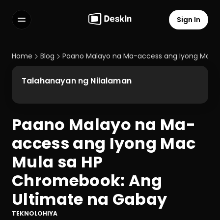
Sign In
Features
FAQs
Home
Blog
Paano Malayo na Ma-access ang Iyong Mac M
Select Language
Talahanayan ng Nilalaman
Paano Malayo na Ma-
Terms of Service
access ang Iyong Mac 
Privacy Policy
Mula sa HP 
Chromebook: Ang 
Ultimate na Gabay
TEKNOLOHIYA