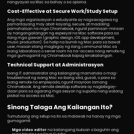
nangyayari sa Mac sa bahay o sa opisina.
Cost-Effective at Secure Work/Study Setup
Ang mga organisasyon o estudyante ay nagsasagawa ng 
pamantayang may abot-kayang, secure, at madaling 
pamahalaan na mga Chromebook, ngunit paminsan-minsan 
ay nangangailangan ng espesyal na Mac software para sa 
ilang mga gawain (graphic design, iOS app development, 
music production). Sa halip na bumili ng Mac para sa bawat 
user, maaari silang magbigay ng ilang communal Mac sa 
isang laboratoryo o server room na na-access nang remote ng 
mga gumagamit ng Chromebook kapag kinakailangan.
Technical Support at Administrasyon
Isang IT administrator ang kailangang mamahala o mag-
troubleshoot ng isang Mac sa ibang silid, gusali, o para sa 
isang remote na empleyado, ngunit mayroon lamang 
Chromebook. Ang remote desktop software ay nagbibigay-
daan para sa agarang mga sesyon ng suporta nang walang 
pisikal na access sa Mac.
Sinong Talaga Ang Kailangan Ito?
Tumutulong ang setup na ito sa malawak na hanay ng mga 
gumagamit:
Mga video editor
 na kailangang buksan o baguhin ang 