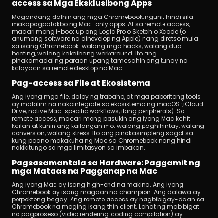
access sa Mga Eksklusibong Apps
Magandang dalhin ang mga Chromebook, ngunit hindi sila 
makapagpatakbo ng Mac-only apps. At sa remote access, 
maaari mong i-boot up ang Logic Pro o Sketch o Xcode (o 
anumang software na dinevelop ng Apple) nang diretso mula 
sa isang Chromebook: walang mga hacks, walang dual-
booting, walang kakaibang workaround. Ito ang 
pinakamadaling paraan upang tamasahin ang tunay na 
kalayaan sa remote desktop na Mac.
Pag-access sa File at Ekosistema
Ang iyong mga file, daloy ng trabaho, at mga paboritong tools 
ay malalim na nakaintegrate sa ekosistema ng macOS (iCloud 
Drive, native Mac-specific workflows, ilang peripherals). Sa 
remote access, maaari mong pasukin ang iyong Mac kahit 
kailan at kunin ang kailangan mo: walang paghihintay, walang 
conversion, walang stress. Ito ang pinakasimpleng sagot sa 
kung paano makakuha ng Mac sa Chromebook nang hindi 
nakikitungo sa mga limitasyon sa imbakan.
Pagsasamantala sa Hardware: Paggamit ng 
mga Mataas na Pagganap na Mac
Ang iyong Mac ay isang high-end na makina. Ang iyong 
Chromebook ay isang magaan na champion. Ang dalawa ay 
perpektong bagay. Ang remote access ay nagbibigay-daan sa 
Chromebook na maging isang thin client. Lahat ng mabibigat 
na pagproseso (video rendering, coding compilation) ay 