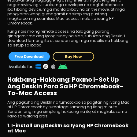
estudyanteng nagjuggle ng assignments, mga designer na 
nagre-review ng visuals, mga developer na nagtatrabaho sa 
iba't ibang device, mga manlalakbay na on the move, at mga 
pangkaraniwang gumagamit na simpleng gustong 
magkaroon ng seamless Mac access mula sa isang HP 
Chromebook.
Kung nais mo ng remote access na talagang parang 
ginagamit mo ang iyong tunay na Mac, subukan ang DeskIn, i-
download lamang ito at sundan ang mga mabilis na hakbang 
sa setup sa ibaba.
Hakbang-Hakbang: Paano I-Set Up 
Ang DeskIn Para Sa HP Chromebook-
To-Mac Access
Ang pagkuha ng DeskIn na tumatakbo sa pagitan ng iyong Mac 
at HP Chromebook ay tumatagal lamang ng ilang minuto. 
Sundan ang mga simpleng hakbang na ito, at magkakasama 
kayo sa walang oras:
1. I-install ang DeskIn sa Iyong HP Chromebook 
at Mac