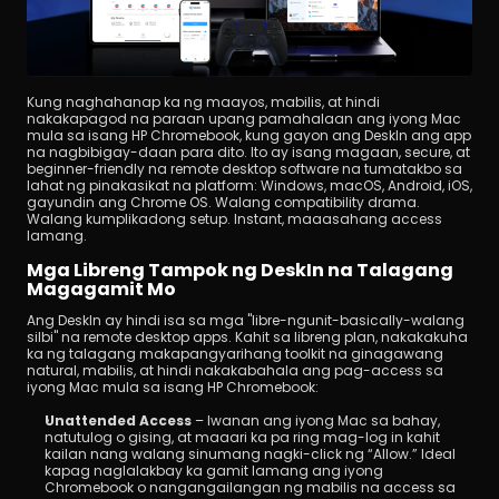
Kung naghahanap ka ng maayos, mabilis, at hindi 
nakakapagod na paraan upang pamahalaan ang iyong Mac 
mula sa isang HP Chromebook, kung gayon ang DeskIn ang app 
na nagbibigay-daan para dito. Ito ay isang magaan, secure, at 
beginner-friendly na remote desktop software na tumatakbo sa 
lahat ng pinakasikat na platform: Windows, macOS, Android, iOS, 
gayundin ang Chrome OS. Walang compatibility drama. 
Walang kumplikadong setup. Instant, maaasahang access 
lamang.
Mga Libreng Tampok ng DeskIn na Talagang 
Magagamit Mo
Ang DeskIn ay hindi isa sa mga "libre-ngunit-basically-walang 
silbi" na remote desktop apps. Kahit sa libreng plan, nakakakuha 
ka ng talagang makapangyarihang toolkit na ginagawang 
natural, mabilis, at hindi nakakabahala ang pag-access sa 
iyong Mac mula sa isang HP Chromebook:
Unattended Access
 – Iwanan ang iyong Mac sa bahay, 
natutulog o gising, at maaari ka pa ring mag-log in kahit 
kailan nang walang sinumang nagki-click ng “Allow.” Ideal 
kapag naglalakbay ka gamit lamang ang iyong 
Chromebook o nangangailangan ng mabilis na access sa 