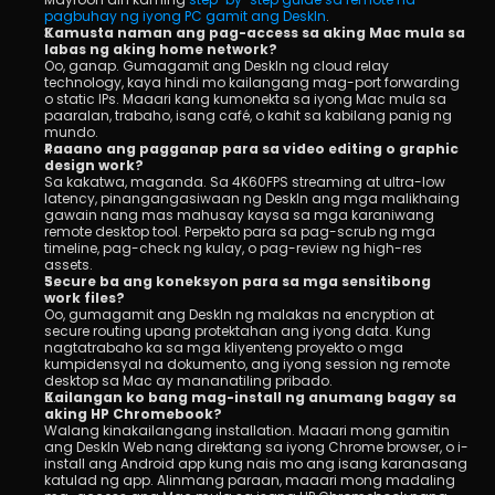
pagbuhay ng iyong PC gamit ang DeskIn
.
Kamusta naman ang pag-access sa aking Mac mula sa 
labas ng aking home network?
Oo, ganap. Gumagamit ang DeskIn ng cloud relay 
technology, kaya hindi mo kailangang mag-port forwarding 
o static IPs. Maaari kang kumonekta sa iyong Mac mula sa 
paaralan, trabaho, isang café, o kahit sa kabilang panig ng 
mundo.
Paaano ang pagganap para sa video editing o graphic 
design work?
Sa kakatwa, maganda. Sa 4K60FPS streaming at ultra-low 
latency, pinangangasiwaan ng DeskIn ang mga malikhaing 
gawain nang mas mahusay kaysa sa mga karaniwang 
remote desktop tool. Perpekto para sa pag-scrub ng mga 
timeline, pag-check ng kulay, o pag-review ng high-res 
assets.
Secure ba ang koneksyon para sa mga sensitibong 
work files?
Oo, gumagamit ang DeskIn ng malakas na encryption at 
secure routing upang protektahan ang iyong data. Kung 
nagtatrabaho ka sa mga kliyenteng proyekto o mga 
kumpidensyal na dokumento, ang iyong session ng remote 
desktop sa Mac ay mananatiling pribado.
Kailangan ko bang mag-install ng anumang bagay sa 
aking HP Chromebook?
Walang kinakailangang installation. Maaari mong gamitin 
ang DeskIn Web nang direktang sa iyong Chrome browser, o i-
install ang Android app kung nais mo ang isang karanasang 
katulad ng app. Alinmang paraan, maaari mong madaling 