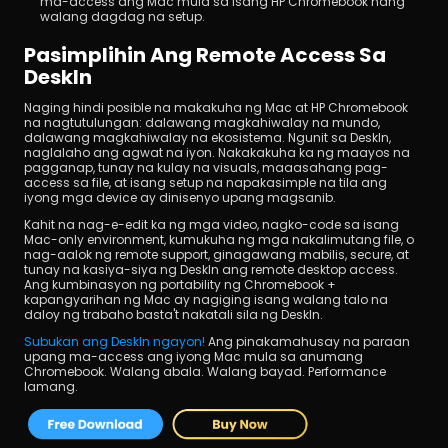
ma-access ang Mac mula sa isang HP Chromebook nang 
walang dagdag na setup.
Pasimplihin Ang Remote Access Sa 
DeskIn
Naging hindi posible na makakuha ng Mac at HP Chromebook 
na nagtutulungan: dalawang magkahiwalay na mundo, 
dalawang magkahiwalay na ekosistema. Ngunit sa DeskIn, 
naglalaho ang agwat na iyon. Nakakakuha ka ng maayos na 
pagganap, tunay na kulay na visuals, maaasahang pag-
access sa file, at isang setup na napakasimple na tila ang 
iyong mga device ay dinisenyo upang magsanib.
Kahit na nag-e-edit ka ng mga video, nagko-code sa isang 
Mac-only environment, kumukuha ng mga nakalimutang file, o 
nag-aalok ng remote support, ginagawang mabilis, secure, at 
tunay na kasiya-siya ng DeskIn ang remote desktop access. 
Ang kumbinasyon ng portability ng Chromebook + 
kapangyarihan ng Mac ay nagiging isang walang talo na 
daloy ng trabaho basta't nakatali sila ng DeskIn.
Subukan ang DeskIn ngayon!
 Ang pinakamahusay na paraan 
upang ma-access ang iyong Mac mula sa anumang 
Chromebook. Walang abala. Walang bayad. Performance 
lamang.