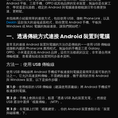
Android 平板、三星手機、OPPO 或其他品牌的安卓裝置，無論你是在家工
作、學習還是玩遊戲，穩定的 Android 與電腦連接都能讓日常任務更快
速、更輕鬆。
本指南將介紹最簡單的連接方式，包括使用 USB、微軟 Phone Link，以及 
DeskIn
 這款強大的遠端桌面程式，助你實現 Android 手機、平板與 
Windows 或 Mac 電腦的無線連接。讓我們開始吧！
一、透過傳統方式連接 Android 裝置到電腦
立即下載
最常見的連接 Android 裝置到電腦的方法仍是傳統的——使用 USB 傳輸線
或微軟內建的 Phone Link 應用程式。無論你的手機是三星 Galaxy、
OPPO、小米還是其他 Android 品牌
，
這些方法都易於設定，非常適合用來
傳輸檔案、查看通知或在裝置間同步基本資料。
方法一：使用 USB 傳輸線
使用 USB 傳輸線將 Android 手機或平板連接到電腦是最簡單且最可靠的方
法之一。它允許高速資料傳輸，不需網路連接，幾乎適用於所有 Android 
與 Windows 裝置。以下是操作步驟：
第 1 步
：使用相容的 USB 傳輸線（建議使用原廠線）將 Android 手機或平
板連接到電腦。
第 2 步
：手機上會跳出提示，點選「透過 USB 為此裝置充電」，然後從 
USB 選項中選擇「檔案傳輸」（MTP）。
第 3 步
：在電腦上打開「檔案總管」，你的 Android 裝置會顯示在「裝置
與磁碟機」下。