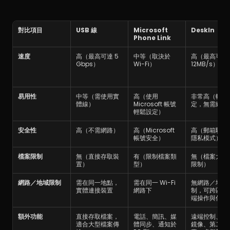
對比項目
USB 線
Microsoft 
DeskIn
Phone Link
速度
高（最高可達 5 
中等（取決於 
高（最高可達 
Gbps）
Wi-Fi）
12MB/s）
易用性
中等（需使用實
高（使用 
非常高（輕鬆
體線）
Microsoft 帳號
定，無需線材
輕鬆設定）
安全性
高（不需網路）
高（Microsoft 
高（郵箱驗證
帳號安全）
隱私模式）
檔案限制
無（直接存取裝
有（限制檔案類
無（檔案大小
置）
型）
限制）
網路／地域限制
需在同一地點，
需在同一 Wi-Fi 
無網路／地域
實體連接裝置
網路下
制，可跨區域
端操作與傳輸
額外功能
直接存取檔案，
電話、簡訊、媒
遠端控制、螢
適合大型檔案傳
體同步、通知於 
鏡像、第二螢