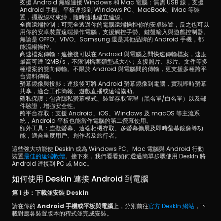
支援 Android 無線連接 Windows 和 Mac 電腦：無需 USB 線，支援 
Android 手機、平板連接到 Windows PC、MacBook、iMac 等裝
置，擺脫線材束縛，隨時隨地建立連線。
全面遠端控制：可完全透過你的電腦遠端操控你的安卓裝置，反之也可以
用你的安卓裝置遠端操作電腦，支援觸控手勢、鍵盤輸入與遊戲控制器。
無論是 OPPO、VIVO、Samsung 還是其他品牌的 Android 手機，都
能流暢操控。
高速檔案傳輸：連接後可以在 Android 與電腦之間快速傳輸檔案，速度
最高可達 12MB/s，不限制檔案類型或大小；支援照片、影片、文件等多
種檔案的雙向傳輸。不限於 Android 與電腦間的傳輸，更支援多種跨平
台資料傳輸。
螢幕鏡像與投影：連接後可將 Android 螢幕鏡像到電腦，實現即時螢幕
共享，適合工作簡報、遊戲直播或遠端協助。
隱私保護：包含隱私螢幕模式、裝置存取管理（黑名單/白名單）以及郵
件驗證，增強安全性。
跨平台存取：支援 Android、iOS、Windows 及 macOS 等主流系
統，Android 平板也能當作電腦的第二螢幕使用。
額外工具：虛擬螢幕、遠端相機存取、多螢幕擴展及即時螢幕鏡像等功
能，適合重度用戶、創作者及旅行者。
這些強大功能使 DeskIn 成為 Windows PC、Mac 電腦與 Android 行動
裝置
最佳的遠端軟體
。接下來，我們看看如何透過簡單步驟使用 DeskIn 將 
Android 連接到 PC 或 Mac。
如何使用 DeskIn 連接 Android 到電腦
第 1 步：下載並安裝 DeskIn
請在你的 
Android 手機或平板與電腦
上，分別前往
官方 DeskIn 網站
，下
載對應各裝置版本的程式並完成安裝。