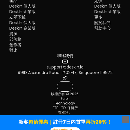
產品
定價
Pros
DeskIn 個人版
DeskIn 個人版
Many IT teams are now actively replacing it, especially when 
Ultra-low latency with smooth high-frame-rate streaming
looking for a Windows RDP client alternative or something that 
DeskIn 企業版
DeskIn 企業版
No complex setup or server deployment required
works seamlessly across macOS, Linux, and mobile devices. 
立即下載
Cross-platform including Rustdesk alternative for Android
更多
That's where modern Remote Desktop alternatives shine.
Secure with encryption and device control features
DeskIn 個人版
關於我們
Quick Comparison of the Best RDP Alternative
Built-in file transfer and multi-device management
DeskIn 企業版
幫助中心
Cons
Choosing the right tool is like picking the right vehicle. Some ar
資源
Smaller awareness than legacy competitors
built for speed, others for heavy-duty enterprise work. Here's a 
部落格
snapshot:
Best for: 
Users who want a powerful yet simple remote 
創作者
DeskIn
 – Best all-in-one RDP alternative for performance a
desktop solution
對比
cross-platform use
TeamViewer
 – Best for enterprise remote support
聯絡我們
AnyDesk
 – Best lightweight option for fast connections
RustDesk
 – Best Windows RDP alternative open-source sol
support@deskin.io
Remmina
 – Best RDP alternative for Linux users
MacOS：進入系統設置 >> 顯示設置，選擇 DeskIn 螢幕，並將螢
991D Alexandra Road  #02-17, Singapore 119972
Chrome Remote Desktop
 – Best simple browser-based t
改為"擴展顯示"。您也可以點擊"排列…"來調整兩個螢幕的位置。
Splashtop
 – Best for high-performance business environ
1. DeskIn – Best RDP Alternative for Cross-
版權所有 © 2026 
Platform Performance
Zuler 
Pros
Technology 
Ultra-low latency with smooth high-frame-rate streaming
PTE. LTD. 保留所
Works across Windows, macOS, Linux, iOS, and Android
有權利。
Strong encryption and secure access controls
服務條款
隱私政策
Built-in file transfer and multi-session support
新客
超值優惠｜
註冊7日內首單
再折20%！
Cons
Newer compared to legacy brands