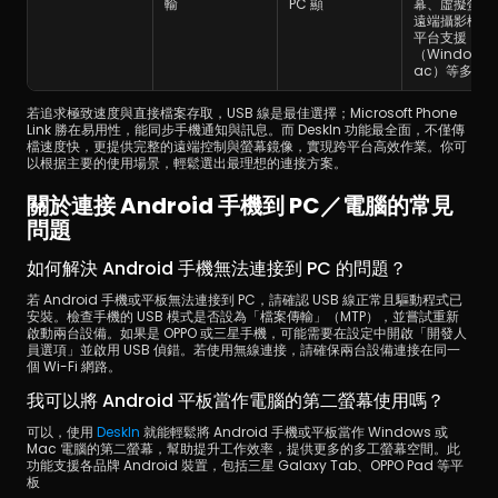
輸
PC 顯
幕、虛擬螢幕
遠端攝影機、
平台支援
（Windows
ac）等多功
若追求極致速度與直接檔案存取，USB 線是最佳選擇；Microsoft Phone 
Link 勝在易用性，能同步手機通知與訊息。而 DeskIn 功能最全面，不僅傳
檔速度快，更提供完整的遠端控制與螢幕鏡像，實現跨平台高效作業。你可
以根据主要的使用場景，輕鬆選出最理想的連接方案。
關於連接 Android 手機到 PC／電腦的常見
問題
如何解決 Android 手機無法連接到 PC 的問題？
若 Android 手機或平板無法連接到 PC，請確認 USB 線正常且驅動程式已
安裝。檢查手機的 USB 模式是否設為「檔案傳輸」（MTP），並嘗試重新
啟動兩台設備。如果是 OPPO 或三星手機，可能需要在設定中開啟「開發人
員選項」並啟用 USB 偵錯。若使用無線連接，請確保兩台設備連接在同一
個 Wi-Fi 網路。
我可以將 Android 平板當作電腦的第二螢幕使用嗎？
可以，使用 
DeskIn
 就能輕鬆將 Android 手機或平板當作 Windows 或 
Mac 電腦的第二螢幕，幫助提升工作效率，提供更多的多工螢幕空間。此
功能支援各品牌 Android 裝置，包括三星 Galaxy Tab、OPPO Pad 等平
板