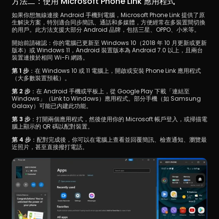
方法二：使用 Microsoft Phone Link 應用程式
如果你想無線連接 Android 手機到電腦，Microsoft Phone Link 提供了原
生解決方案，特別適合同步簡訊、通話和多媒體，方便經常在多裝置間切換
的用戶。此方法支援大部分 Android 品牌，包括三星、OPPO、小米等。
開始前請確認：你的電腦已更新至 Windows 10（2018 年 10 月更新或更新
版本）或 Windows 11，Android 裝置版本為 Android 7.0 以上，且兩台
裝置連接於相同 Wi-Fi 網路。
第 1 步
：在 Windows 10 或 11 電腦上，開啟或安裝 Phone Link 應用程式
（大多數裝置預載）。
第 2 步
：在 Android 手機或平板上，從 Google Play 下載「連結至 
Windows」（Link to Windows）應用程式。部分手機（如 Samsung 
Galaxy）可能已內建此功能。
第 3 步
：打開兩個應用程式，然後使用你的 Microsoft 帳戶登入，或掃描電
腦上顯示的 QR 碼以配對裝置。
第 4 步
：配對完成後，你可以在電腦上查看並回覆簡訊、檢查通知、瀏覽最
近照片，甚至直接撥打電話。