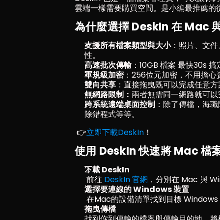
雲端一樣需要購買空間。是小編最推薦的從 M
為什麼選擇 DeskIn 在 Mac 
支援所有檔案類型與大小
：照片、文件
性。
高速批次傳輸
：10GB 檔案 最快30s
軍規級加密
：256位元加密，不用擔心
雙向共享
：直接拖曳既可以完成任意方
無網路限制：
兩者無需同一網路就可以
跨系統遠端桌面控制
：除了傳檔，海職
除錯程式等等。
 👉
立即下載DeskIn
！
使用 DeskIn 快速將 Mac 
下載 DeskIn
 前往 
DeskIn 官網
，分別在 Mac 與 W
選擇要連線的 Windows 裝置
 在Mac的設備清單找到目標 Windo
拖曳傳檔
找到你到傳輸的檔案與傳輸目的地，將檔案