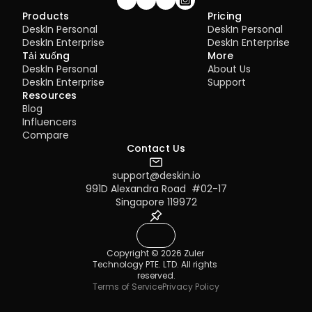
Join our community!
Products
Pricing
DeskIn Personal
DeskIn Personal
DeskIn Enterprise
DeskIn Enterprise
Tải xuống
More
DeskIn Personal
About Us
DeskIn Enterprise
Support
Resources
Blog
Influencers
Compare
Contact Us
support@deskin.io
991D Alexandra Road  #02-17
Singapore 119972
Copyright © 2026 Zuler 
Technology PTE. LTD. All rights 
reserved.
Terms of Service
Privacy Policy