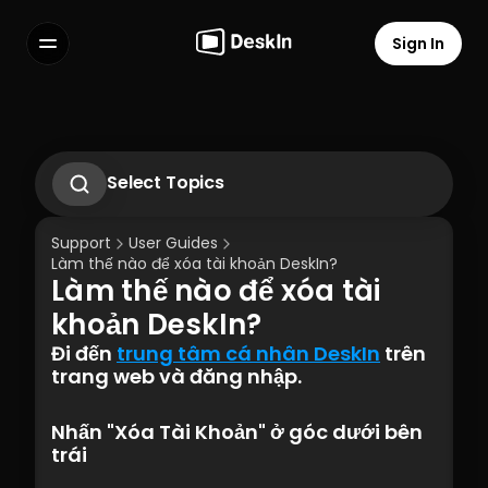
Sign In
Features
FAQs
Select Language
Select Topics
1.1 Tải xuống ứng dụng Deskln
1.2 Cài đặt Deskln Client
Support
User Guides
1.3 Chạy ứng dụng DeskIn Client
Làm thế nào để xóa tài khoản DeskIn?
1.4 Đăng ký và Đăng nhập vào Client 
Làm thế nào để xóa tài 
DeskIn
Terms of Service
Privacy Policy
1.5 Cài đặt Quyền
khoản DeskIn?
Đi đến 
trung tâm cá nhân DeskIn
 trên 
trang web và đăng nhập.
Nhấn "Xóa Tài Khoản" ở góc dưới bên 
trái