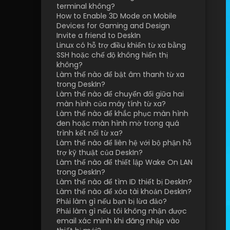
terminal không?
How to Enable 3D Mode on Mobile 
Devices for Gaming and Design
Invite a friend to DeskIn
Linux có hỗ trợ điều khiển từ xa bằng 
SSH hoặc chế độ không hiển thị 
không?
Làm thế nào để bật âm thanh từ xa 
trong DeskIn?
Làm thế nào để chuyển đổi giữa hai 
màn hình của máy tính từ xa?
Làm thế nào để khắc phục màn hình 
đen hoặc màn hình mờ trong quá 
trình kết nối từ xa?
Làm thế nào để liên hệ với bộ phận hỗ 
trợ kỹ thuật của DeskIn?
Làm thế nào để thiết lập Wake On LAN 
trong DeskIn?
Làm thế nào để tìm ID thiết bị DeskIn?
Làm thế nào để xóa tài khoản DeskIn?
Phải làm gì nếu bạn bị lừa đảo?
Phải làm gì nếu tôi không nhận được 
email xác minh khi đăng nhập vào 