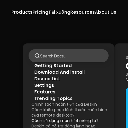
Products
Pricing
Tải xuống
Resources
About Us
Search Docs…
S
Getting Started
Download And lnstall
S
Device List
M
Settings
Features
Trending Topics
Chính sách hoàn tiền của DeskIn
Cách khắc phục kích thước màn hình 
của remote desktop?
Cách sử dụng màn hình riêng tư?
Deskln có hỗ trợ dòng lệnh hoặc 