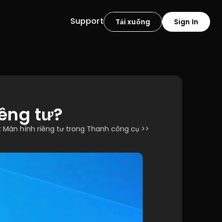
Support
Tải xuống
Sign In
êng tư?
ắt Màn hình riêng tư trong Thanh công cụ >> 