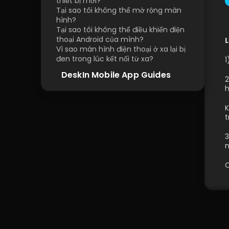
thiết bị mới?
Tại sao tôi không thể mở rộng màn 
hình?
Tại sao tôi không thể điều khiển điện 
thoại Android của mình?
L
Vì sao màn hình điện thoại ở xa lại bị 
đen trong lúc kết nối từ xa?
1
DeskIn Mobile App Guides
2
h
K
t
3
n
C