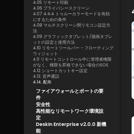
4.05 リモート印刷
4.06 プライバシースクリーン
4.07 4:4:4 トゥルーカラーモードを有効
にするための条件
4.08 マルチスクリーン間リモコン設定方
法
4.09 グラフィックタブレット/描画タブレ
ットの設定と使用方法
4.10 リモートツールバー - フローティング
ウィジェット
4.11 リモートコントロール中に管理者権限
がなく、権限を昇格できない場合のSOS
4.12 ショートカットキー設定
4.13. 音声通話
4.14. 配布
ファイアウォールとポートの要
件
安全性
高性能なリモートワーク環境設
定
DeskIn Enterprise v2.0.0 新機
能