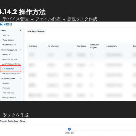
4.14.2 操作方法
デバイス管理 → ファイル配布 → 新規タスク作成
タスクを作成