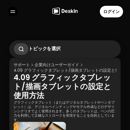
ログイン
機能
よくある質問
Select Language
トピックを選択
1. DeskInエンタープライズの紹介
2.1. 初めての操作ガイド
サポート
企業向けユーザーガイド
2.2 リモートワークシナリオ運用ガイド
4.09 グラフィックタブレット/描画タブレットの設定と使用方
2.3 テクニカルサポートシナリオ操作ガイド
4.09 グラフィックタブレッ
2.4 一時的な技術サポートシナリオ - SOS操
利用規約
個人情報の取り扱いについて
作ガイド
ト/描画タブレットの設定と
3.1 サイレントコマンドインストールとデバイ
使用方法
スの連携
3.2 連携の仕方: エンタープライズコー導入コ
グラフィックタブレット（またはデジタルタブレットやペンタブ
ード | アカウントパスワード
レット）は、デジタルペインティングやモデル作成などのデザイ
3.3 連携後のデバイスの解除方法（制御終
ンシナリオでよく使用されます。多くのタブレットは、ペンの圧
了）
力を利用して正確なストロークを実現することを目的としていま
す。
4.01 DeskIn リモート接続モード
4.02 ハイクオリティモードとは何ですか？