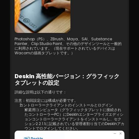
4.03 高品質モードを有効にする方法
4.04 画像品質オプション
4.05 リモート印刷
4.06 プライバシースクリーン
4.07 4:4:4 トゥルーカラーモードを有効にす
るための条件
4.08 マルチスクリーン間リモコン設定方法
Photoshop（PS）、ZBrush、Maya、SAI、Substance 
4.09 グラフィックタブレット/描画タブレッ
Painter、Clip Studio Paint、その他のデザインツールと一般的
に利用されています。（現在サポートされているデバイスは
トの設定と使用方法
Wacomの描画タブレットです。）
4.10 リモートツールバー - フローティングウ
ィジェット
4.11 リモートコントロール中に管理者権限が
なく、権限を昇格できない場合のSOS
DeskIn 高性能バージョン：グラフィック
4.12 ショートカットキー設定
タブレットの設定
4.13. 音声通話
4.14. 配布
詳細な説明は以下の通りです：
5.1 ファイアウォールとポートの要件
注意：初回設定には構成が必要です。 
5.2 プロキシインターネット構成
コントローラークライアントのインストールとログイン
5.3 企業ネットワークポリシーチェック – イ
家庭用コンピュータ（グラフィックタブレットに接続され
ンターネット行動管理
たコントローラーPC）にDeskInエンタープライズエディシ
ョンコントローラークライアントをインストールし、セク
6.1 アクセス許可の割り当て管理
ション2.2.1.1に記載されている管理者割り当てのDeskInアカ
7.1 4K動画体験を最適化するためのポイント
ウントでログインしてください。
8.1 DeskIn Enterprise v2.0.0 の新機能