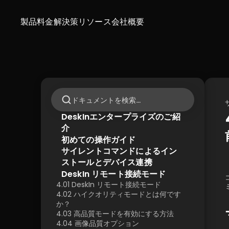
製品
料金
解決策
リソース
会社概要
ドキュメントを検索…
DeskInエンタープライズのご紹
介
初めての操作ガイド
サイレントコマンドによるイン
ストールとデバイス連携
DeskIn リモート接続モード
4.01 DeskIn リモート接続モード
4.02 ハイクオリティモードとは何です
か？
4.03 高品質モードを有効にする方法
4.04 画像品質オプション