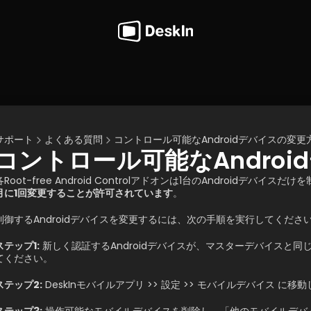
サポート
よくある質問
コントロール可能なAndroidデバイスの変更
コントロール可能なAndro
各Root-free Android Controlアドオンは1台のAndroidデバイ
月に1回変更することが許可されています
。
制御するAndroidデバイスを変更するには、次の手順を実行してくださ
ステップ1:
 新しく認証するAndroidデバイスが、マスターデバイスと同
てください。
ステップ2:
 DeskInモバイルアプリ >> 設定 >> モバイルデバイス に移