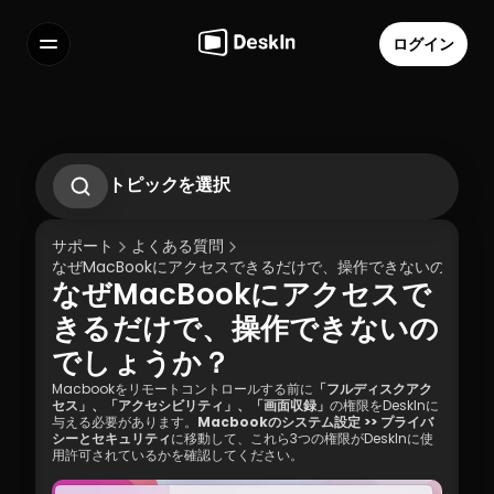
ログイン
機能
よくある質問
Select Language
トピックを選択
DeskInで遠隔無人設定を行う方法
DeskInパーソナルアカウントのパスワードを
サポート
よくある質問
変更またはリセットする方法
なぜMacBookにアクセスできるだけで、操作できないのでし
プライバシースクリーンの使い方
なぜMacBookにアクセスで
新しいデバイスでログインする際に確認メー
利用規約
個人情報の取り扱いについて
ルを受け取れなかった場合の対処法は？
きるだけで、操作できないの
でしょうか？
Macbookをリモートコントロールする前に
「フルディスクアク
セス」、「アクセシビリティ」、「画面収録」
の権限をDeskInに
与える必要があります。
Macbookのシステム設定 >> プライバ
シーとセキュリティ
に移動して、これら3つの権限がDeskInに使
用許可されているかを確認してください。