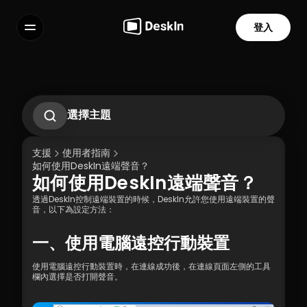
登入
功能
常見問題解答
Select Language
選擇主題
1.1 DeskIn 客戶端下載 
1.2 DeskIn 客戶端安裝
支援
使用者指南
1.3 DeskIn 客戶端運行
如何使用DeskIn遠端聲音？
1.4 DeskIn 註冊和登入
如何使用DeskIn遠端聲音？
1.5 權限設定
服務條款
隱私政策
透過DeskIn控制遠端裝置的時候，DeskIn允許您使用遠端裝置的聲
音，以下為設定方法：
一、使用電腦遠控行動裝置
使用電腦遠控行動裝置時，在連線成功後，在連線頁面左側的工具
欄內選擇是否打開聲音。