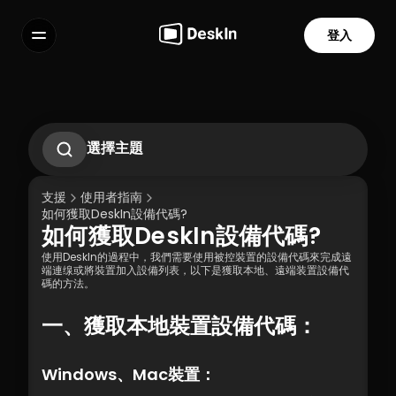
登入
功能
常見問題解答
Select Language
選擇主題
1.1 DeskIn 客戶端下載 
1.2 DeskIn 客戶端安裝
支援
使用者指南
1.3 DeskIn 客戶端運行
如何獲取DeskIn設備代碼?
1.4 DeskIn 註冊和登入
如何獲取DeskIn設備代碼?
1.5 權限設定
服務條款
隱私政策
使用DeskIn的過程中，我們需要使用被控裝置的設備代碼來完成遠
端連缐或將裝置加入設備列表，以下是獲取本地、遠端装置設備代
碼的方法。
一、獲取本地裝置設備代碼：
Windows、Mac裝置：