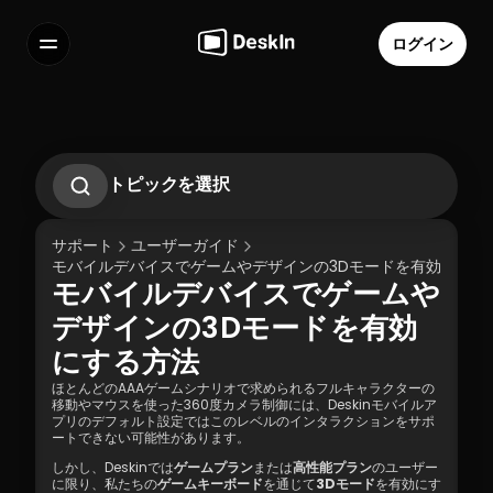
ログイン
機能
よくある質問
Select Language
トピックを選択
1.1 Desklnクライアントをダウンロード
1.2 Desklnクライアントのインストール
サポート
ユーザーガイド
1.3 DeskInクライアントの実行
モバイルデバイスでゲームやデザインの3Dモードを有効にする
1.4 DeskInクライアントへの登録とログイン
モバイルデバイスでゲームや
1.5 許可設定
利用規約
個人情報の取り扱いについて
デザインの3Dモードを有効
にする方法
ほとんどのAAAゲームシナリオで求められるフルキャラクターの
移動やマウスを使った360度カメラ制御には、Deskinモバイルア
プリのデフォルト設定ではこのレベルのインタラクションをサポ
ートできない可能性があります。
しかし、Deskinでは
ゲームプラン
または
高性能プラン
のユーザー
に限り、私たちの
ゲームキーボード
を通じて
3Dモード
を有効にす