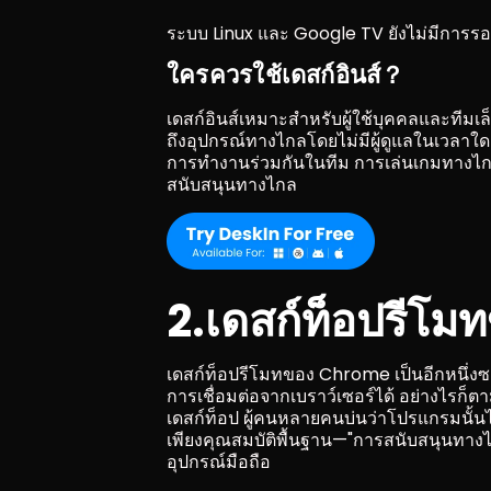
ระบบ Linux และ Google TV ยังไม่มีการรอ
ใครควรใช้เดสก์อินส์？
เดสก์อินส์เหมาะสำหรับผู้ใช้บุคคลและทีมเล
ถึงอุปกรณ์ทางไกลโดยไม่มีผู้ดูแลในเวลาใดก็
การทำงานร่วมกันในทีม การเล่นเกมทางไก
สนับสนุนทางไกล
2.เดสก์ท็อปรีโ
เดสก์ท็อปรีโมทของ Chrome เป็นอีกหนึ่งซอ
การเชื่อมต่อจากเบราว์เซอร์ได้ อย่างไร
เดสก์ท็อป ผู้คนหลายคนบ่นว่าโปรแกรมนั้นไ
เพียงคุณสมบัติพื้นฐาน—"การสนับสนุนทาง
อุปกรณ์มือถือ