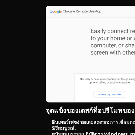
จุดแข็งของเดสก์ท็อปรีโมทขอ
อินเทอร์เฟซง่ายและสะดวก: 
การเชื่อมต
ฟรีสมบูรณ์.
สนับสนุนระบบปฏิบัติการ Windows, m