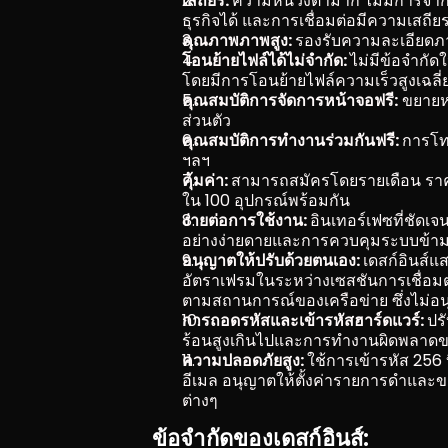
เสถียร: 
ความหน่วงต่ำมาก ไม่มีการจำก
ธุรกิจได้ และการเชื่อมต่อมีความเสถียร
คุณภาพภาพสูง: 
รองรับความละเอียดภ
โอนย้ายไฟล์ได้ไม่จำกัด: 
ไม่มีข้อจำกั
โดยมีการโอนย้ายไฟล์ความเร็วสูงเฉลี
คุณสมบัติการจัดการหน้าจอฟรี:
 ขยายห
ส่วนตัว
คุณสมบัติการทำงานร่วมกันฟรี: 
การโทร
ฯลฯ
คุ้มค่า: 
สามารถสมัครโดยรายเดือน ราคา
ใน 100 อุปกรณ์พร้อมกัน
ง่ายต่อการใช้งาน: 
อินเทอร์เฟซที่ชัดเ
อย่างง่ายดายและการควบคุมระบบข้าม
อนุญาตให้ปรับด้วยตนเอง: 
เดสก์อินส์แ
อัตราเฟรมในระหว่างเซสชันการเชื่
ตามสถานการณ์ของเครือข่าย ซึ่งไม่อ
การถอดรหัสและเข้ารหัสฮาร์ดแวร์: 
ปร
ร้อนสูงเกินไปและการทำงานผิดพลาดข
ความปลอดภัยสูง: 
ใช้การเข้ารหัส 256
อีเมล อนุญาตให้ตั้งค่ารายการดำและขา
ต่างๆ
ข้อจำกัดของเดสก์อินส์: