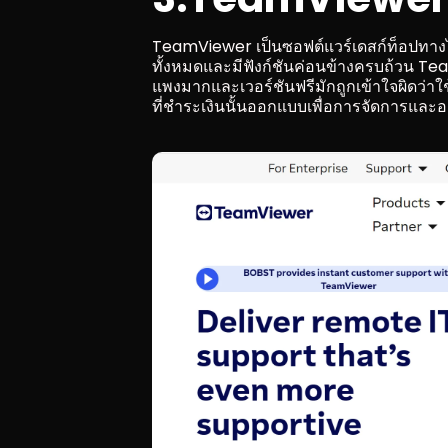
TeamViewer เป็นซอฟต์แวร์เดสก์ท็อปทางไกลท
ทั้งหมดและมีฟังก์ชันค่อนข้างครบถ้วน Te
แพงมากและเวอร์ชันฟรีมักถูกเข้าใจผิดว่าใช
ที่ชำระเงินนั้นออกแบบเพื่อการจัดการและอา