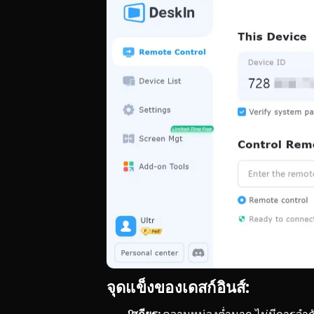
จุดแข็งของเดสก์อินส์: