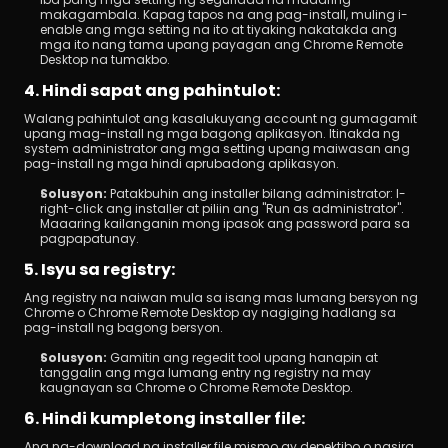
makagambala. Kapag tapos na ang pag-install, muling i-
enable ang mga setting na ito at tiyaking nakatakda ang 
mga ito nang tama upang payagan ang Chrome Remote 
Desktop na tumakbo.
4. Hindi sapat ang pahintulot:
Walang pahintulot ang kasalukuyang account ng gumagamit 
upang mag-install ng mga bagong aplikasyon. Itinakda ng 
system administrator ang mga setting upang maiwasan ang 
pag-install ng mga hindi aprubadong aplikasyon.
Solusyon: 
Patakbuhin ang installer bilang administrator: I-
right-click ang installer at piliin ang "Run as administrator". 
Maaaring kailanganin mong ipasok ang password para sa 
pagpapatunay.
5. Isyu sa registry:
Ang registry na naiwan mula sa isang mas lumang bersyon ng 
Chrome o Chrome Remote Desktop ay nagiging hadlang sa 
pag-install ng bagong bersyon.
Solusyon: 
Gamitin ang regedit tool upang hanapin at 
tanggalin ang mga lumang entry ng registry na may 
kaugnayan sa Chrome o Chrome Remote Desktop.
6. Hindi kumpletong installer file:
Ang na-download na installer file mismo ay depektibo o nasira.