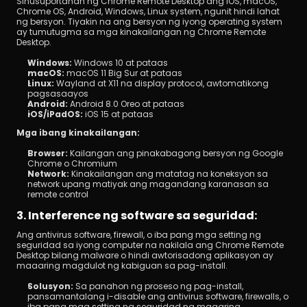
Sinusuportahan ng Chrome Remote Desktop ang iOS, macOS, 
Chrome OS, Android, Windows, Linux system, ngunit hindi lahat 
ng bersyon. Tiyakin na ang bersyon ng iyong operating system 
ay tumutugma sa mga kinakailangan ng Chrome Remote 
Desktop.
Windows: 
Windows 10 at pataas
macOS: 
macOS 11 Big Sur at pataas
Linux: 
Wayland at X11 na display protocol, awtomatikong 
pagsasaayos
Android:
 Android 8.0 Oreo at pataas
iOS/iPadOS: 
iOS 15 at pataas
Mga ibang kinakailangan:
Browser: 
Kailangan ang pinakabagong bersyon ng Google 
Chrome o Chromium
Network: 
Kinakailangan ang matatag na koneksyon sa 
network upang matiyak ang magandang karanasan sa 
remote control
3. Interference ng software sa seguridad:
Ang antivirus software, firewall, o iba pang mga setting ng 
seguridad sa iyong computer na nakilala ang Chrome Remote 
Desktop bilang malware o hindi awtorisadong aplikasyon ay 
maaaring magdulot ng kabiguan sa pag-install.
Solusyon: 
Sa panahon ng proseso ng pag-install, 
pansamantalang i-disable ang antivirus software, firewalls, o 
iba pang mga setting ng seguridad na maaaring 