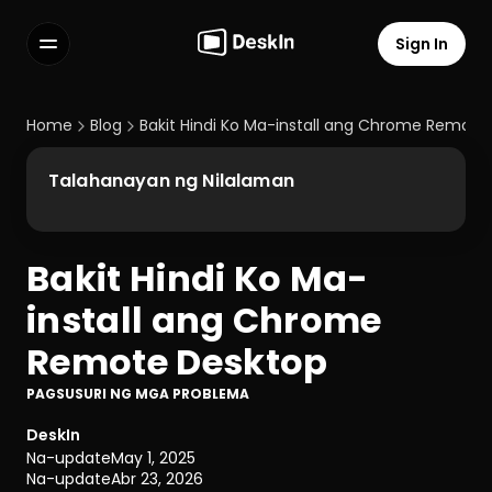
Sign In
Features
FAQs
Home
Blog
Bakit Hindi Ko Ma-install ang Chrome Remote
Select Language
Talahanayan ng Nilalaman
Bakit Hindi Ko Ma-
Terms of Service
install ang Chrome 
Privacy Policy
Remote Desktop
PAGSUSURI NG MGA PROBLEMA
DeskIn
Na-update
May 1, 2025
Na-update
Abr 23, 2026