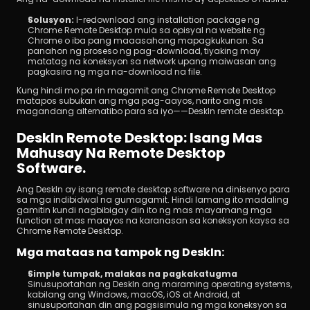
Solusyon: 
I-redownload ang installation package ng 
Chrome Remote Desktop mula sa opisyal na website ng 
Chrome o iba pang maaasahang mapagkukunan. Sa 
panahon ng proseso ng pag-download, tiyaking may 
matatag na koneksyon sa network upang maiwasan ang 
pagkasira ng mga na-download na file.
Kung hindi mo pa rin magamit ang Chrome Remote Desktop 
matapos subukan ang mga pag-aayos, narito ang mas 
magandang alternatibo para sa iyo——DeskIn remote desktop.
DeskIn Remote Desktop: Isang Mas 
Mahusay Na Remote Desktop 
Software.
Ang DeskIn ay isang remote desktop software na dinisenyo para 
sa mga indibidwal na gumagamit. Hindi lamang ito madaling 
gamitin kundi nagbibigay din ito ng mas mayamang mga 
function at mas maayos na karanasan sa koneksyon kaysa sa 
Chrome Remote Desktop.
Mga mataas na tampok ng DeskIn:
Simple tumpak, malakas na pagkakatugma
Sinusuportahan ng DeskIn ang maraming operating systems, 
kabilang ang Windows, macOS, iOS at Android, at 
sinusuportahan din ang pagsisimula ng mga koneksyon sa 