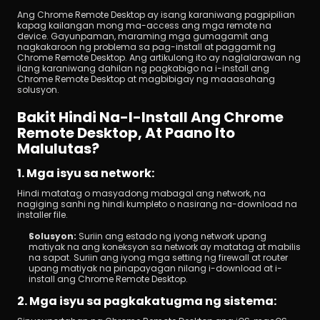
Ang Chrome Remote Desktop ay isang karaniwang pagpipilian 
kapag kailangan mong ma-access ang mga remote na 
device. Gayunpaman, maraming mga gumagamit ang 
nagkakaroon ng problema sa pag-install at paggamit ng 
Chrome Remote Desktop. Ang artikulong ito ay naglalarawan ng 
ilang karaniwang dahilan ng pagkabigo na i-install ang 
Chrome Remote Desktop at magbibigay ng maaasahang 
solusyon.
I-download
Bakit Hindi Na-I-Install Ang Chrome 
Remote Desktop, At Paano Ito 
Malulutas?
1. Mga isyu sa network:
Hindi matatag o masyadong mabagal ang network, na 
nagiging sanhi ng hindi kumpleto o nasirang na-download na 
installer file.
Solusyon: 
Suriin ang estado ng iyong network upang 
matiyak na ang koneksyon sa network ay matatag at mabilis 
na sapat. Suriin ang iyong mga setting ng firewall at router 
upang matiyak na pinapayagan nilang i-download at i-
install ang Chrome Remote Desktop.
2. Mga isyu sa pagkakatugma ng sistema: