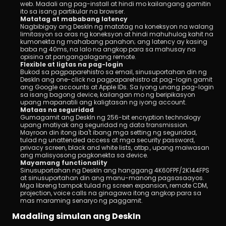
web. Madali ang pag-install at hindi mo kailangang gamitin 
ito sa isang partikular na browser.
Matatag at mababang latency
Nagbibigay ang DeskIn ng matatag na koneksyon na walang 
limitasyon sa oras ng koneksyon at hindi mahuhulog kahit na 
kumonekta ng mahabang panahon; ang latency ay kasing 
baba ng 40ms, na lalo na angkop para sa mahusay na 
opisina at pangangalagang remote.
Flexible at ligtas na pag-login
Bukod sa pagpaparehistro sa email, sinusuportahan din ng 
DeskIn ang one-click na pagpaparehistro at pag-login gamit 
ang Google accounts at Apple IDs. Sa iyong unang pag-login 
sa isang bagong device, kailangan mo ng beripikasyon 
upang mapanatili ang kaligtasan ng iyong account.
Mataas na seguridad
Gumagamit ang DeskIn ng 256-bit encryption technology 
upang matiyak ang seguridad ng data transmission. 
Mayroon din itong iba't ibang mga setting ng seguridad, 
tulad ng unattended access at mga security password, 
privacy screen, black and white lists, atbp., upang maiwasan 
ang malisyosong pagkonekta sa device.
Mayamang functionality
Sinusuportahan ng DeskIn ang hanggang 4K60FPF/2K144FPS 
at sinusuportahan din ang manu-manong pagsasaayos. 
Mga libreng tampok tulad ng screen expansion, remote CDM, 
projection, voice calls na ginagawa itong angkop para sa 
mas maraming senaryo ng paggamit.
Madaling simulan ang DeskIn