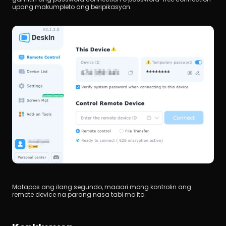
upang makumpleto ang beripikasyon.
Matapos ang ilang segundo, maaari mong kontrolin ang 
remote device na parang nasa tabi mo ito.