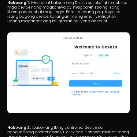
Hakbang 1: 
I-install at buksan ang DeskIn sa lokal at remote na 
mga device nang magkahiwalay, magparehistro ng isang 
libreng account at mag-login. Para sa unang pag-login sa 
isang bagong device, kailangan mo ng email verification 
upang mapanatili ang kaligtasan ng iyong account.
Hakbang 2:
 Ipasok ang ID ng controlled device sa 
pangunahing control device, i-click ang Connect, maaari mong 
gamitin ang password connection o password-free connection 